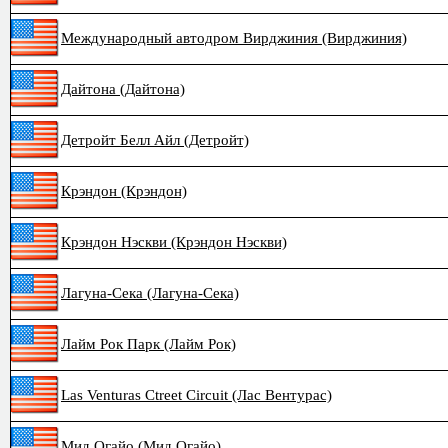
Международный автодром Вирджиния (Вирджиния)
Дайтона (Дайтона)
Детройт Белл Айл (Детройт)
Крэндон (Крэндон)
Крэндон Нэскви (Крэндон Нэскви)
Лагуна-Сека (Лагуна-Сека)
Лайм Рок Парк (Лайм Рок)
Las Venturas Ctreet Circuit (Лас Вентурас)
Мид Огайо (Мид Огайо)