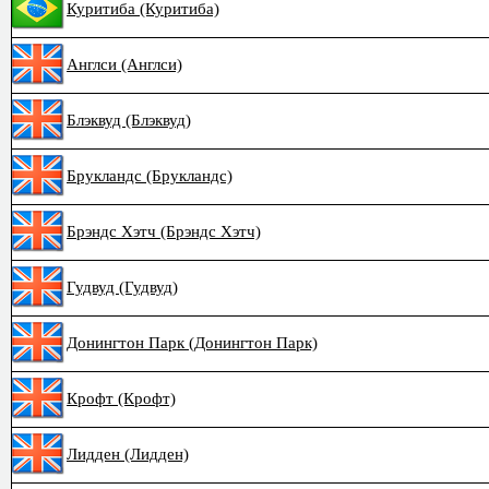
Куритиба (Куритиба)
Англси (Англси)
Блэквуд (Блэквуд)
Брукландс (Брукландс)
Брэндс Хэтч (Брэндс Хэтч)
Гудвуд (Гудвуд)
Донингтон Парк (Донингтон Парк)
Крофт (Крофт)
Лидден (Лидден)