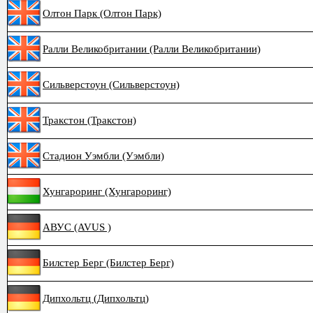
Олтон Парк (Олтон Парк)
Ралли Великобритании (Ралли Великобритании)
Сильверстоун (Сильверстоун)
Тракстон (Тракстон)
Стадион Уэмбли (Уэмбли)
Хунгароринг (Хунгароринг)
АВУС (AVUS )
Билстер Берг (Билстер Берг)
Дипхольтц (Дипхольтц)