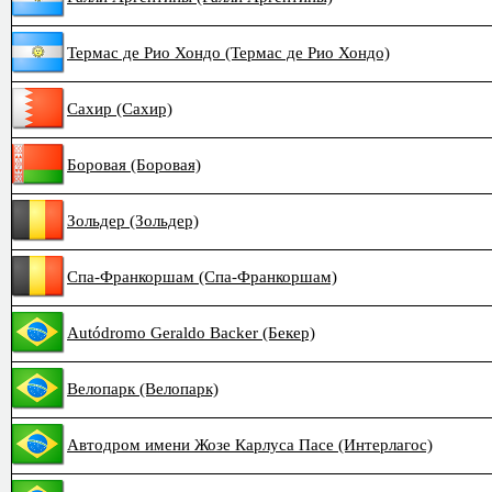
Термас де Рио Хондо (Термас де Рио Хондо)
Сахир (Сахир)
Боровая (Боровая)
Зольдер (Зольдер)
Спа-Франкоршам (Спа-Франкоршам)
Autódromo Geraldo Backer (Бекер)
Велопарк (Велопарк)
Автодром имени Жозе Карлуса Пасе (Интерлагос)