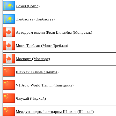
Сокол (Сокол)
Экибастуз (Экибастуз)
Автодром имени Жиля Вильнёва (Монреаль)
Монт-Треблан (Монт-Треблан)
Моспорт (Моспорт)
Шанхай Тьянма (Тьянма)
V1 Auto World Tianjin (Тяньцзинь)
Чжухай (Чжухай)
Международный автодром Шанхая (Шанхай)