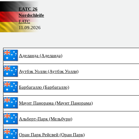
EATC 26
Nordschleife
EATC
11.09.2026
Аделаида (Аделаида)
Аутбэк Уолли (Аутбэк Уолли)
Барбагалло (Барбагалло)
Маунт Панорама (Маунт Панорама)
Альберт-Парк (Мельбурн)
Оран Парк Рейсвей (Оран Парк)