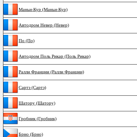
Маньи-Кур (Маньи-Кур)
Автодром Невер (Невер)
По (По)
Автодром Поль Рикар (Поль Рикар)
Ралли Франции (Ралли Франции)
Сартэ (Сартэ)
Шатору (Шатору)
Гробник (Гробник)
Брно (Брно)