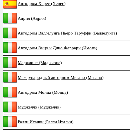
Автодром Херес (Херес)
Адрия (Адрия)
Автодром Валлелунга Пьеро Таруффи (Валлелунга)
Автодром Энцо и Дино Феррари (Имола)
Маджионе (Маджионе)
Международный автодром Мизано (Мизано)
Автодром Монца (Монца)
Муджелло (Муджелло)
Ралли Италии (Ралли Италии)