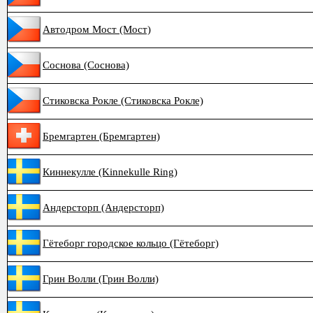
Автодром Мост (Мост)
Соснова (Соснова)
Стиковска Рокле (Стиковска Рокле)
Бремгартен (Бремгартен)
Киннекулле (Kinnekulle Ring)
Андерсторп (Андерсторп)
Гётеборг городское кольцо (Гётеборг)
Грин Волли (Грин Волли)