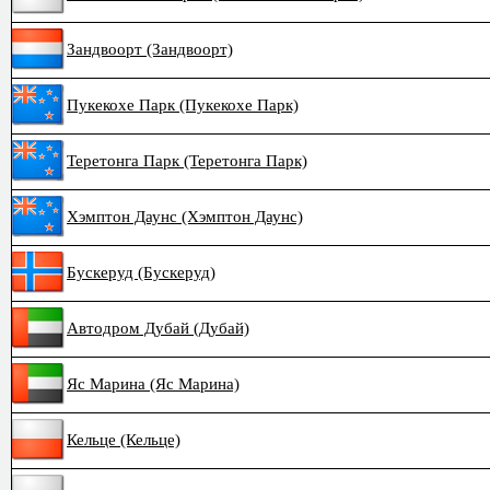
Зандвоорт (Зандвоорт)
Пукекохе Парк (Пукекохе Парк)
Теретонга Парк (Теретонга Парк)
Хэмптон Даунс (Хэмптон Даунс)
Бускеруд (Бускеруд)
Автодром Дубай (Дубай)
Яс Марина (Яс Марина)
Кельце (Кельце)