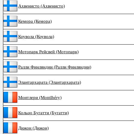
Ахвенисто (Ахвенисто)
Кемора (Кемора)
Коувола (Коувола)
Мотопарк Рейсвей (Мотопарк)
Ралли Финляндии (Ралли Финляндии)
Элантархарата (Элантархарата)
Монтлери (Montlhéry)
Кольцо Бугатти (Бугатти)
Дижон (Дижон)