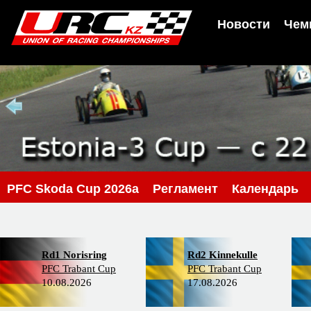
Новости
Чем
PFC Skoda Cup 2026a
Регламент
Календарь
Rd1 Norisring
Rd2 Kinnekulle
PFC Trabant Cup
PFC Trabant Cup
10.08.2026
17.08.2026