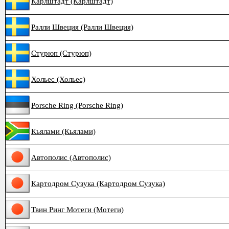
Карлштадт (Карлштадт)
Ралли Швеция (Ралли Швеция)
Стурюп (Стурюп)
Хольес (Хольес)
Porsche Ring (Porsche Ring)
Кьялами (Кьялами)
Автополис (Автополис)
Картодром Сузука (Картодром Сузука)
Твин Ринг Мотеги (Мотеги)