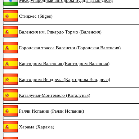
Международный автодром Будды (Нью-Дели)
Стиджес (Stiges)
Валенсия им. Рикардо Тормо (Валенсия)
Городская трасса Валенсии (Городская Валенсия)
Картодром Валенсия (Картодром Валенсия)
Картодром Вендрелл (Картодром Вендрелл)
Каталунья-Монтемело (Каталунья)
Ралли Испании (Ралли Испании)
Харама (Харама)