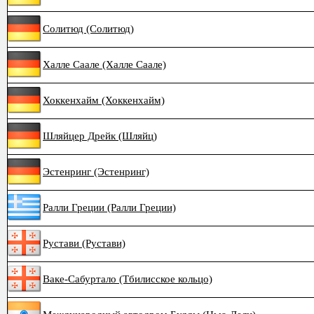
Солитюд (Солитюд)
Халле Саале (Халле Саале)
Хоккенхайм (Хоккенхайм)
Шляйцер Дрейк (Шляйц)
Эстенринг (Эстенринг)
Ралли Греции (Ралли Греции)
Рустави (Рустави)
Ваке-Сабуртало (Тбилисское кольцо)