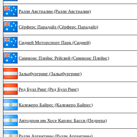
Ралли Австралии (Ралли Австралии)
Сёрферс Парадайз (Сёрферс Парадайз)
Сидней Моторспорт Парк (Сидней)
Симмонс Плейнс Рейсвей (Симмонс Плейнс)
Зальцбургринг (Зальцбургринг)
Ред Булл Ринг (Ред Булл Ринг)
Калежеро Байрес (Калежеро Байрес)
Автодром им Хосе Карлос Басси (Педрера)
Ралли Аргентины (Ралли Аргентины)