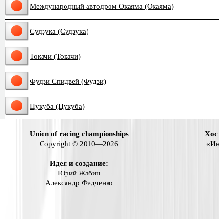
Международный автодром Окаяма (Окаяма)
Судзука (Судзука)
Токачи (Токачи)
Фудзи Спидвей (Фудзи)
Цукуба (Цукуба)
Union of racing championships
Хос
Copyright © 2010—2026
«Ин
Идея и создание:
Юрий Жабин
Александр Федченко