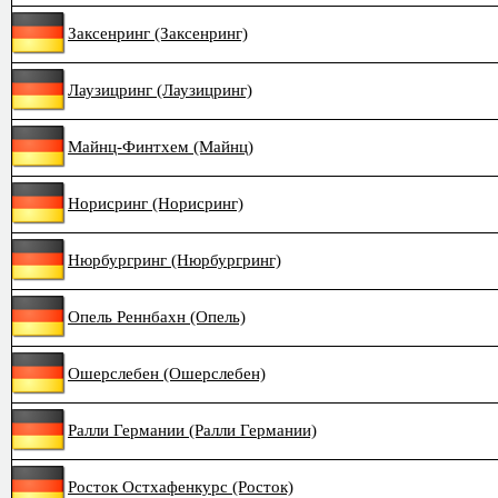
Заксенринг (Заксенринг)
Лаузицринг (Лаузицринг)
Майнц-Финтхем (Майнц)
Норисринг (Норисринг)
Нюрбургринг (Нюрбургринг)
Опель Реннбахн (Опель)
Ошерслебен (Ошерслебен)
Ралли Германии (Ралли Германии)
Росток Остхафенкурс (Росток)