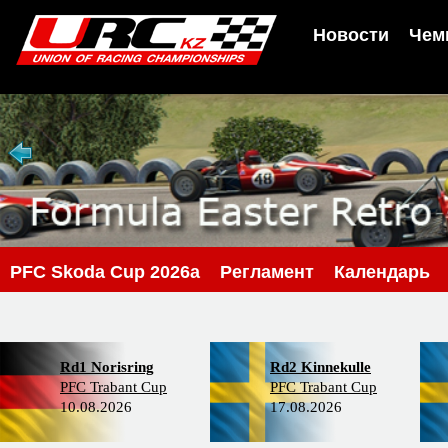
Новости
Чем
PFC Skoda Cup 2026a
Регламент
Календарь
Rd1 Norisring
Rd2 Kinnekulle
PFC Trabant Cup
PFC Trabant Cup
10.08.2026
17.08.2026