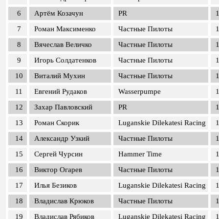
6
Артём Козачун
PR
1
7
Роман Максименко
Частные Пилоты
1
8
Вячеслав Величко
Частные Пилоты
1
9
Игорь Солдатенков
Частные Пилоты
1
10
Виталий Мухин
Частные Пилоты
1
11
Евгений Рудаков
Wasserpumpe
1
12
Захар Павловский
PR
1
13
Роман Скорик
Luganskie Dilekatesi Racing
1
14
Александр Узкий
Частные Пилоты
1
15
Сергей Чурсин
Hammer Time
1
16
Виктор Огарев
Частные Пилоты
1
17
Илья Безиков
Luganskie Dilekatesi Racing
1
18
Владислав Крюков
Частные Пилоты
1
19
Владислав Рябиков
Luganskie Dilekatesi Racing
1