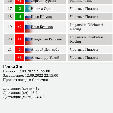
16
+1
Сергей Чурсин
Hammer Time
17
-3
Никита Орлов
Частные Пилоты
18
-4
Илья Шамов
Частные Пилоты
Luganskie Dilekatesi
19
+2
Илья Безиков
Racing
Luganskie Dilekatesi
20
+1
Владислав Рябиков
Racing
21
0
Андрей Дегтярёв
Частные Пилоты
-
+8
Александр Узкий
Частные Пилоты
Гонка 2-я
Начало: 12.09.2022 21:55:00
Завершение: 12.09.2022 22:15:00
Прогноз погоды: Солнечно
Дистанция (круги): 12
Дистанция (км): 43.944
Дистанция (мили): 24.408