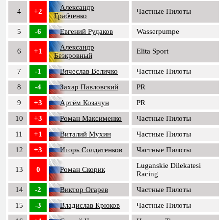
Александр
4
+2
Частные Пилоты
Грабченко
5
-6
Евгений Рудаков
Wasserpumpe
Александр
6
+1
Elita Sport
Безкровный
7
-1
Вячеслав Величко
Частные Пилоты
8
-4
Захар Павловский
PR
9
+3
Артём Козачун
PR
10
+3
Роман Максименко
Частные Пилоты
11
+1
Виталий Мухин
Частные Пилоты
12
+3
Игорь Солдатенков
Частные Пилоты
Luganskie Dilekatesi
13
0
Роман Скорик
Racing
14
-2
Виктор Огарев
Частные Пилоты
15
-3
Владислав Крюков
Частные Пилоты