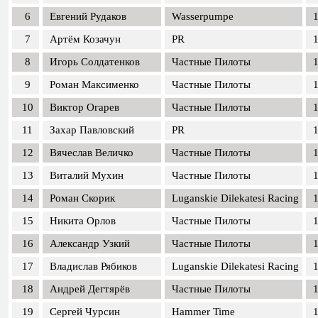
6
Евгений Рудаков
Wasserpumpe
1
7
Артём Козачун
PR
1
8
Игорь Солдатенков
Частные Пилоты
1
9
Роман Максименко
Частные Пилоты
1
10
Виктор Огарев
Частные Пилоты
1
11
Захар Павловский
PR
1
12
Вячеслав Величко
Частные Пилоты
1
13
Виталий Мухин
Частные Пилоты
1
14
Роман Скорик
Luganskie Dilekatesi Racing
1
15
Никита Орлов
Частные Пилоты
1
16
Александр Узкий
Частные Пилоты
1
17
Владислав Рябиков
Luganskie Dilekatesi Racing
1
18
Андрей Дегтярёв
Частные Пилоты
1
19
Сергей Чурсин
Hammer Time
1