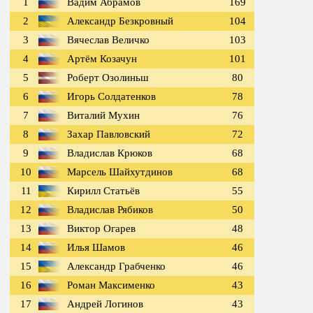
1
Вадим Абрамов
169
2
Александр Безкровный
104
3
Вячеслав Величко
103
4
Артём Козачун
101
5
Роберт Озолиньш
80
6
Игорь Солдатенков
78
7
Виталий Мухин
76
8
Захар Павловский
72
9
Владислав Крюков
68
10
Марсель Шайхутдинов
68
11
Кирилл Статьёв
55
12
Владислав Рябиков
50
13
Виктор Огарев
48
14
Илья Шамов
46
15
Александр Грабченко
46
16
Роман Максименко
43
17
Андрей Логинов
43