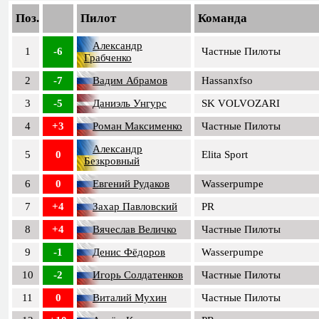
Поз.
Пилот
Команда
Александр
1
-6
Частные Пилоты
Грабченко
2
-7
Вадим Абрамов
Hassanxfso
3
-5
Даниэль Унгурс
SK VOLVOZARI
4
+3
Роман Максименко
Частные Пилоты
Александр
5
0
Elita Sport
Безкровный
6
0
Евгений Рудаков
Wasserpumpe
7
+4
Захар Павловский
PR
8
+4
Вячеслав Величко
Частные Пилоты
9
-1
Денис Фёдоров
Wasserpumpe
10
-2
Игорь Солдатенков
Частные Пилоты
11
0
Виталий Мухин
Частные Пилоты