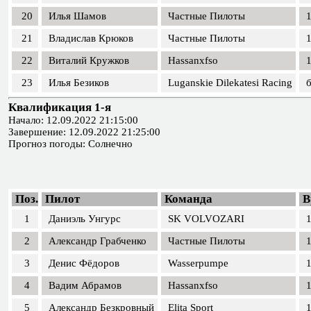
20
Илья Шамов
Частные Пилоты
1
21
Владислав Крюков
Частные Пилоты
1
22
Виталий Кружков
Hassanxfso
1
23
Илья Безиков
Luganskie Dilekatesi Racing
Квалификация 1-я
Начало: 12.09.2022 21:15:00
Завершение: 12.09.2022 21:25:00
Прогноз погоды: Солнечно
Поз.
Пилот
Команда
В
1
Даниэль Унгурс
SK VOLVOZARI
1
2
Александр Грабченко
Частные Пилоты
1
3
Денис Фёдоров
Wasserpumpe
1
4
Вадим Абрамов
Hassanxfso
1
5
Александр Безкровный
Elita Sport
1