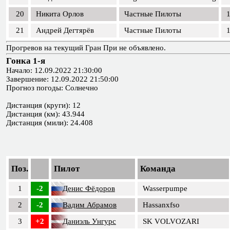
20
Никита Орлов
Частные Пилоты
1
21
Андрей Дегтярёв
Частные Пилоты
1
Прогревов на текущий Гран При не объявлено.
Гонка 1-я
Начало: 12.09.2022 21:30:00
Завершение: 12.09.2022 21:50:00
Прогноз погоды: Солнечно
Дистанция (круги): 12
Дистанция (км): 43.944
Дистанция (мили): 24.408
Поз.
Пилот
Команда
1
-2
Денис Фёдоров
Wasserpumpe
2
-2
Вадим Абрамов
Hassanxfso
3
+2
Даниэль Унгурс
SK VOLVOZARI