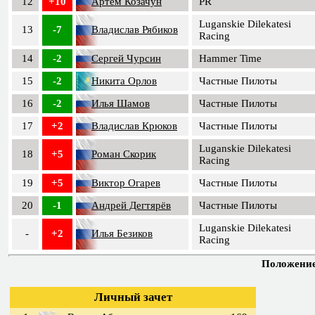
12
+10
Артём Козачун
PR
Luganskie Dilekatesi
13
-7
Владислав Рябиков
Racing
14
-2
Сергей Чурсин
Hammer Time
15
-2
Никита Орлов
Частные Пилоты
16
-2
Илья Шамов
Частные Пилоты
17
+2
Владислав Крюков
Частные Пилоты
Luganskie Dilekatesi
18
+5
Роман Скорик
Racing
19
+5
Виктор Огарев
Частные Пилоты
20
-1
Андрей Дегтярёв
Частные Пилоты
Luganskie Dilekatesi
-
+2
Илья Безиков
Racing
Положение 
Личный зачет