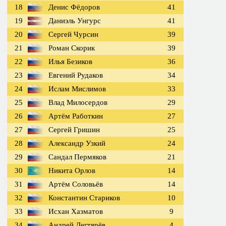
18
Денис Фёдоров
41
19
Даниэль Унгурс
41
20
Сергей Чурсин
39
21
Роман Скорик
39
22
Илья Безиков
36
23
Евгений Рудаков
34
24
Ислам Мислимов
33
25
Влад Милосердов
29
26
Артём Работкин
27
27
Сергей Гришин
25
28
Александр Узкий
24
29
Сандал Пермяков
21
30
Никита Орлов
14
31
Артём Соловьёв
14
32
Константин Стариков
10
33
Исхан Хазматов
9
34
Андрей Дегтярёв
4