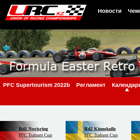
Новости
Чем
PFC Supertourism 2022b
Регламент
Календар
Rd1 Norisring
Rd2 Kinnekulle
PFC Trabant Cup
PFC Trabant Cup