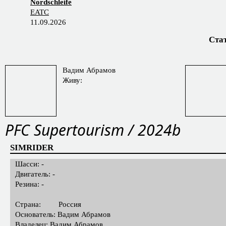
EATC 26
Nordschleife
EATC
11.09.2026
Ста
Вадим Абрамов
Живу:
PFC Supertourism / 2024b
SIMRIDER
Шасси: -
Двигатель: -
Резина: -