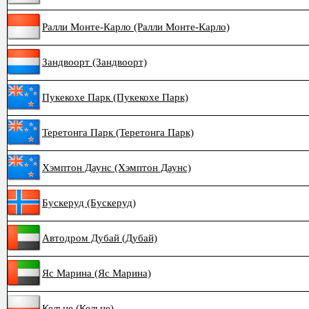
Ралли Монте-Карло (Ралли Монте-Карло)
Зандвоорт (Зандвоорт)
Пукекохе Парк (Пукекохе Парк)
Теретонга Парк (Теретонга Парк)
Хэмптон Даунс (Хэмптон Даунс)
Бускеруд (Бускеруд)
Автодром Дубай (Дубай)
Яс Марина (Яс Марина)
Кельце (Кельце)