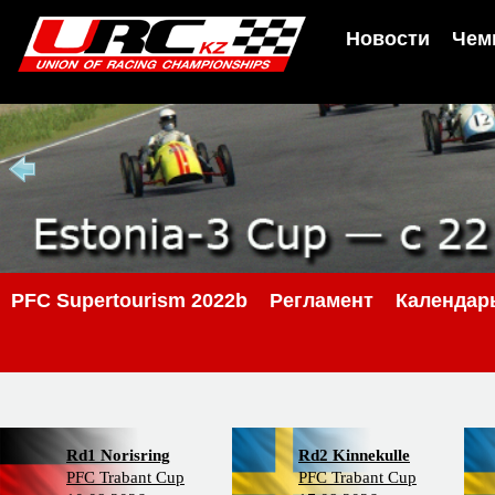
Новости
Чем
PFC Supertourism 2022b
Регламент
Календар
Rd1 Norisring
Rd2 Kinnekulle
PFC Trabant Cup
PFC Trabant Cup