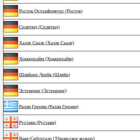
Росток Остхафенкурс (Росток)
Солитюд (Солитюд)
Халле Саале (Халле Саале)
Хоккенхайм (Хоккенхайм)
Шляйцер Дрейк (Шляйц)
Эстенринг (Эстенринг)
Ралли Греции (Ралли Греции)
Рустави (Рустави)
Ваке-Сабуртало (Тбилисское кольцо)