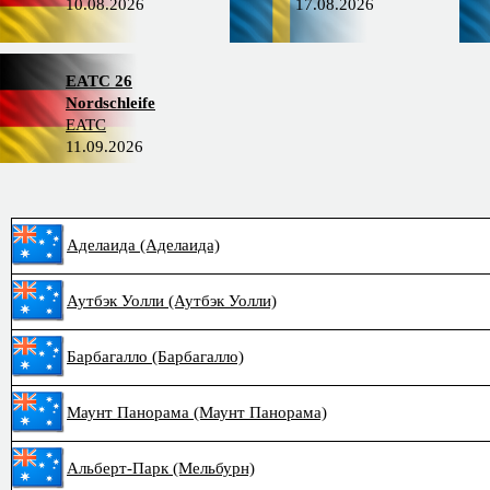
10.08.2026
17.08.2026
EATC 26
Nordschleife
EATC
11.09.2026
Аделаида (Аделаида)
Аутбэк Уолли (Аутбэк Уолли)
Барбагалло (Барбагалло)
Маунт Панорама (Маунт Панорама)
Альберт-Парк (Мельбурн)