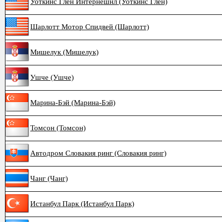
Уоткинс Глен Интернешнл (Уоткинс Глен)
Шарлотт Мотор Спидвей (Шарлотт)
Мишелук (Мишелук)
Ушче (Ушче)
Марина-Бэй (Марина-Бэй)
Томсон (Томсон)
Автодром Словакия ринг (Словакия ринг)
Чанг (Чанг)
Истанбул Парк (Истанбул Парк)