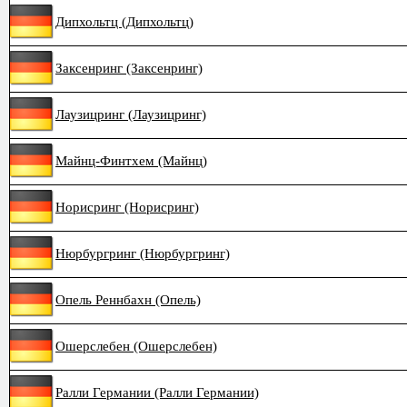
Дипхольтц (Дипхольтц)
Заксенринг (Заксенринг)
Лаузицринг (Лаузицринг)
Майнц-Финтхем (Майнц)
Норисринг (Норисринг)
Нюрбургринг (Нюрбургринг)
Опель Реннбахн (Опель)
Ошерслебен (Ошерслебен)
Ралли Германии (Ралли Германии)