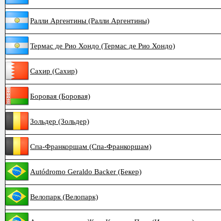
Ралли Аргентины (Ралли Аргентины)
Термас де Рио Хондо (Термас де Рио Хондо)
Сахир (Сахир)
Боровая (Боровая)
Зольдер (Зольдер)
Спа-Франкоршам (Спа-Франкоршам)
Autódromo Geraldo Backer (Бекер)
Велопарк (Велопарк)