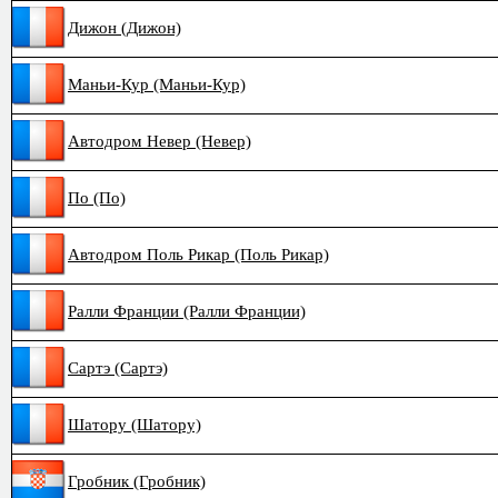
Дижон (Дижон)
Маньи-Кур (Маньи-Кур)
Автодром Невер (Невер)
По (По)
Автодром Поль Рикар (Поль Рикар)
Ралли Франции (Ралли Франции)
Сартэ (Сартэ)
Шатору (Шатору)
Гробник (Гробник)