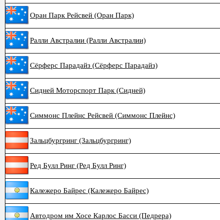
Оран Парк Рейсвей (Оран Парк)
Ралли Австралии (Ралли Австралии)
Сёрферс Парадайз (Сёрферс Парадайз)
Сидней Моторспорт Парк (Сидней)
Симмонс Плейнс Рейсвей (Симмонс Плейнс)
Зальцбургринг (Зальцбургринг)
Ред Булл Ринг (Ред Булл Ринг)
Калежеро Байрес (Калежеро Байрес)
Автодром им Хосе Карлос Басси (Педрера)