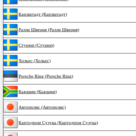
Карлштадт (Карлштадт)
Ралли Швеция (Ралли Швеция)
Стурюп (Стурюп)
Хольес (Хольес)
Porsche Ring (Porsche Ring)
Кьялами (Кьялами)
Автополис (Автополис)
Картодром Сузука (Картодром Сузука)