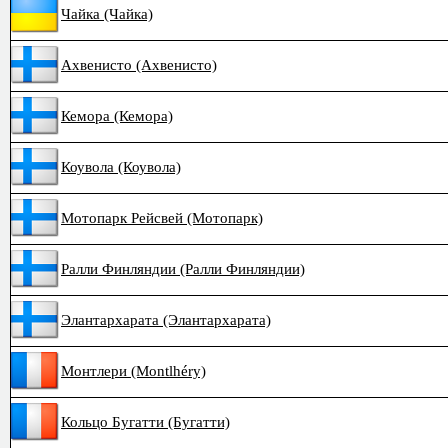
Чайка (Чайка)
Ахвенисто (Ахвенисто)
Кемора (Кемора)
Коувола (Коувола)
Мотопарк Рейсвей (Мотопарк)
Ралли Финляндии (Ралли Финляндии)
Элантархарата (Элантархарата)
Монтлери (Montlhéry)
Кольцо Бугатти (Бугатти)