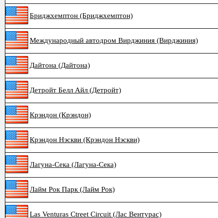
Бриджхемптон (Бриджхемптон)
Международный автодром Вирджиния (Вирджиния)
Дайтона (Дайтона)
Детройт Белл Айл (Детройт)
Крэндон (Крэндон)
Крэндон Нэскви (Крэндон Нэскви)
Лагуна-Сека (Лагуна-Сека)
Лайм Рок Парк (Лайм Рок)
Las Venturas Ctreet Circuit (Лас Вентурас)