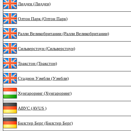
Лидден (Лидден)
Олтон Парк (Олтон Парк)
Ралли Великобритании (Ралли Великобритании)
Сильверстоун (Сильверстоун)
Тракстон (Тракстон)
Стадион Уэмбли (Уэмбли)
Хунгароринг (Хунгароринг)
АВУС (AVUS )
Билстер Берг (Билстер Берг)