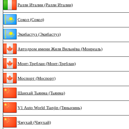
Ралли Италии (Ралли Италии)
Сокол (Сокол)
Экибастуз (Экибастуз)
Автодром имени Жиля Вильнёва (Монреаль)
Монт-Треблан (Монт-Треблан)
Моспорт (Моспорт)
Шанхай Тьянма (Тьянма)
V1 Auto World Tianjin (Тяньцзинь)
Чжухай (Чжухай)