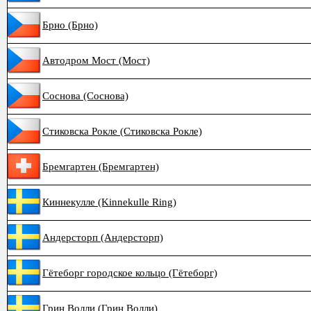
Брно (Брно)
Автодром Мост (Мост)
Соснова (Соснова)
Стиковска Рокле (Стиковска Рокле)
Бремгартен (Бремгартен)
Киннекулле (Kinnekulle Ring)
Андерсторп (Андерсторп)
Гётеборг городское кольцо (Гётеборг)
Грин Волли (Грин Волли)