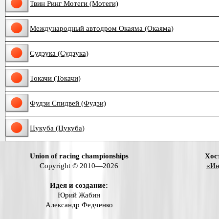
Твин Ринг Мотеги (Мотеги)
Международный автодром Окаяма (Окаяма)
Судзука (Судзука)
Токачи (Токачи)
Фудзи Спидвей (Фудзи)
Цукуба (Цукуба)
Union of racing championships
Хос
Copyright © 2010—2026
«Ин
Идея и создание:
Юрий Жабин
Александр Федченко