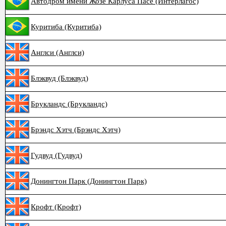
Автодром имени Жозе Карлуса Пасе (Интерлагос)
Куритиба (Куритиба)
Англси (Англси)
Блэквуд (Блэквуд)
Брукландс (Брукландс)
Брэндс Хэтч (Брэндс Хэтч)
Гудвуд (Гудвуд)
Донингтон Парк (Донингтон Парк)
Крофт (Крофт)