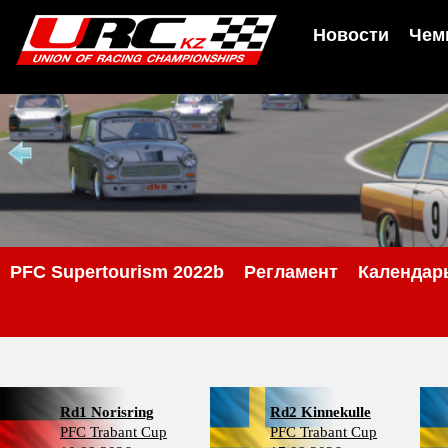
Новости
Чем
PFC Supertourism 2022b
Регламент
Календар
Rd1 Norisring
Rd2 Kinnekulle
PFC Trabant Cup
PFC Trabant Cup