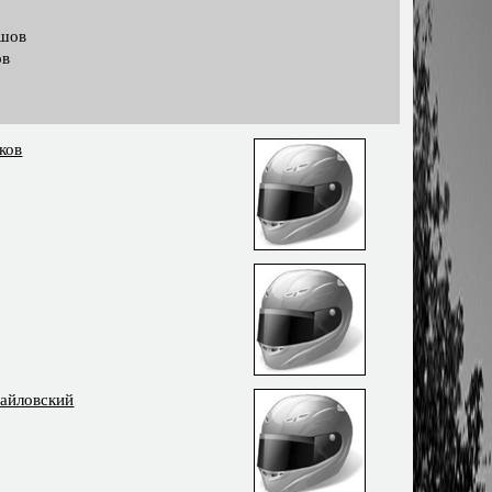
ашов
ов
ков
айловский