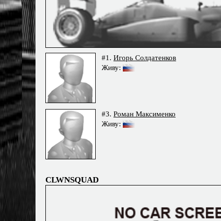
#1.
Игорь Солдатенков
Живу:
#3.
Роман Максименко
Живу:
CLWNSQUAD