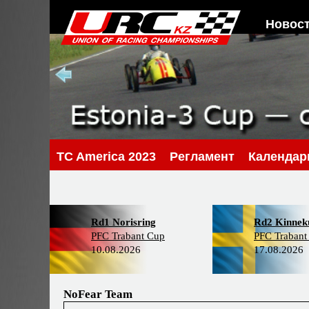
Новос
TC America 2023
Регламент
Календар
Rd1 Norisring
Rd2 Kinneku
PFC Trabant Cup
PFC Trabant
10.08.2026
17.08.2026
NoFear Team