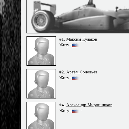
#1.
Максим Кулаков
Живу:
#2.
Артём Соловьёв
Живу:
#4.
Александр Мирошников
Живу:
-