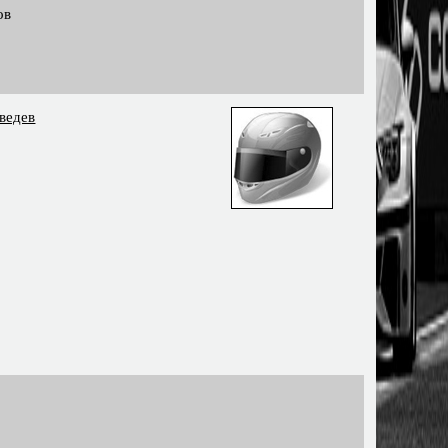
ов
ведев