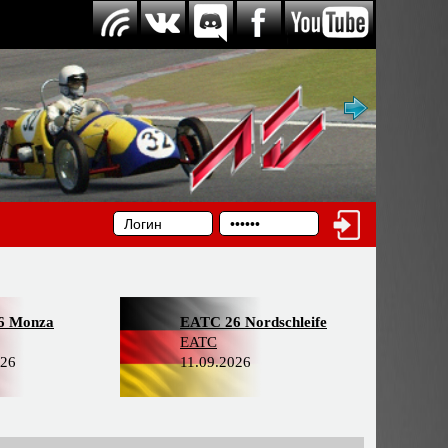
6 Monza
EATC 26 Nordschleife
EATC
026
11.09.2026