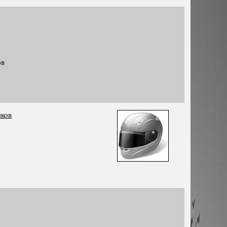
ов
яков