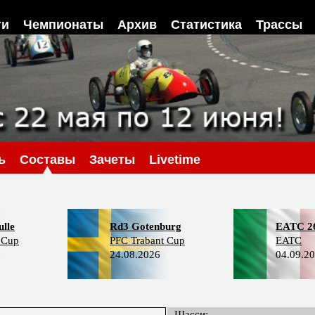
ти
Чемпионаты
Архив
Статистика
Трассы
ь
Составы
Зачеты
Livetime
lle
Rd3 Gotenburg
EATC 2
 Cup
PFC Trabant Cup
EATC
24.08.2026
04.09.2
Шасси: -