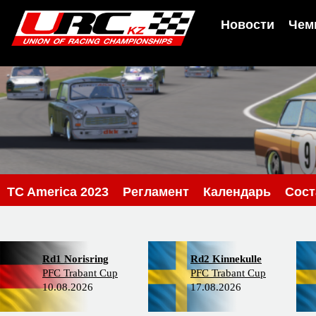
Новости
Чем
TC America 2023
Регламент
Календарь
Сос
Rd1 Norisring
Rd2 Kinnekulle
PFC Trabant Cup
PFC Trabant Cup
10.08.2026
17.08.2026