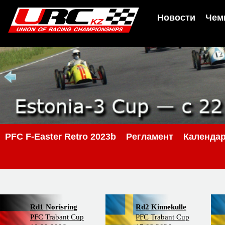
Новости
Чем
PFС F-Easter Retro 2023b
Регламент
Календа
Rd1 Norisring
Rd2 Kinnekulle
PFC Trabant Cup
PFC Trabant Cup