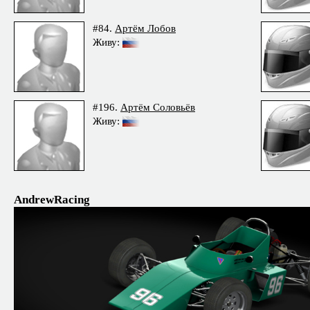
#84.
Артём Лобов
Живу:
#196.
Артём Соловьёв
Живу:
AndrewRacing