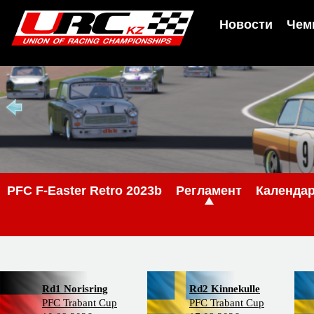
Новости
Чем
PFС F-Easter Retro 2023b
Регламент
Календа
Rd1 Norisring
Rd2 Kinnekulle
PFC Trabant Cup
PFC Trabant Cup