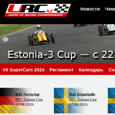
Новости
Чем
V8 SuperCars 2024
Регламент
Календарь
Со
Rd1 Norisring
Rd2 Kinnekulle
PFC Trabant Cup
PFC Trabant Cup
10.08.2026
17.08.2026