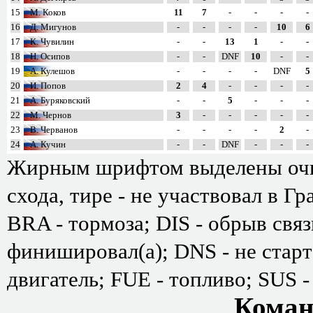
15
М. Коков
11
7
-
-
-
-
16
Д. Мигунов
-
-
-
-
10
6
17
К. Чувилин
-
-
13
1
-
-
18
Н. Осипов
-
-
DNF
10
-
-
19
А. Кулешов
-
-
-
-
DNF
5
20
И. Попов
2
4
-
-
-
-
21
А. Буряковский
-
-
5
-
-
-
22
М. Чернов
3
-
-
-
-
-
23
В. Черванов
-
-
-
-
2
-
24
А. Кучин
-
-
DNF
-
-
-
Жирным шрифтом выделены очк
схода, тире - не участвовал в Г
BRA - тормоза; DIS - обрыв свя
финишировал(а); DNS - не старт
двигатель; FUE - топливо; SUS -
Коман