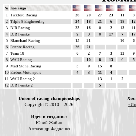
№
Команда
1
Tickford Racing
26
20
27
23
11
3
2
Triple 8 Engineering
24
18
21
6
18
12
3
BJR Racing
23
16
0
2
13
11
4
DJR Penske
9
0
0
17
7
17
5
Blanchard Racing
15
21
10
6
6
Penrite Racing
26
21
7
Team 18
6
2
7
3
13
9
8
WAU Racing
10
8
13
0
5
9
Matt Stone Racing
5
9
15
8
10
Erebus Motorsport
4
3
11
4
11
WAU Racing 2
13
1
2
12
DJR Penske 2
5
Union of racing championships
Хос
Copyright © 2010—2026
«Ин
Идея и создание:
Юрий Жабин
Александр Федченко