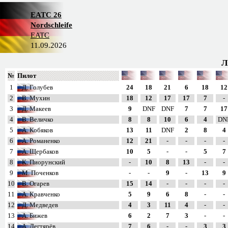
EATC 26
Nordschleife
EATC
11.09.2026
Л
№
Пилот
1
Д. Голубев
24
18
21
6
18
12
2
В. Мухин
18
12
17
17
7
-
3
Д. Макеев
9
DNF
DNF
7
7
17
4
В. Величко
8
8
10
6
4
DN
5
А. Кобяков
13
11
DNF
2
8
4
6
А. Романенко
12
21
-
-
-
-
7
А. Щербаков
10
5
-
-
5
7
8
К. Пиорунский
-
10
8
13
-
-
9
М. Поченков
-
-
9
-
13
9
10
В. Огарев
15
14
-
-
-
-
11
А. Кравченко
5
9
6
8
-
-
12
Д. Медведев
4
3
11
4
-
-
13
А. Бижев
6
2
7
3
-
-
14
А. Дегтярёв
7
6
-
-
3
3