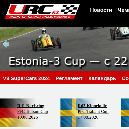
Новости
Чем
V8 SuperCars 2024
Регламент
Календарь
Со
Rd1 Norisring
Rd2 Kinnekulle
PFC Trabant Cup
PFC Trabant Cup
10.08.2026
17.08.2026