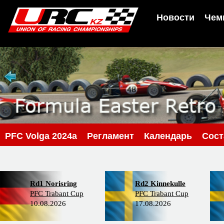
Новости
Чем
PFС Volga 2024a
Регламент
Календарь
Сос
Rd1 Norisring
Rd2 Kinnekulle
PFC Trabant Cup
PFC Trabant Cup
10.08.2026
17.08.2026