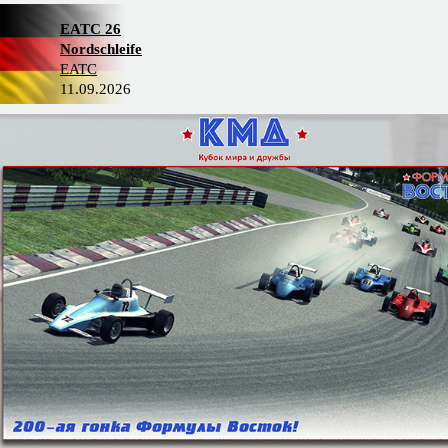
EATC 26
Nordschleife
EATC
11.09.2026