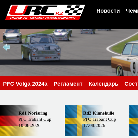
Новости
Чем
PFС Volga 2024a
Регламент
Календарь
Сос
Rd1 Norisring
Rd2 Kinnekulle
PFC Trabant Cup
PFC Trabant Cup
10.08.2026
17.08.2026