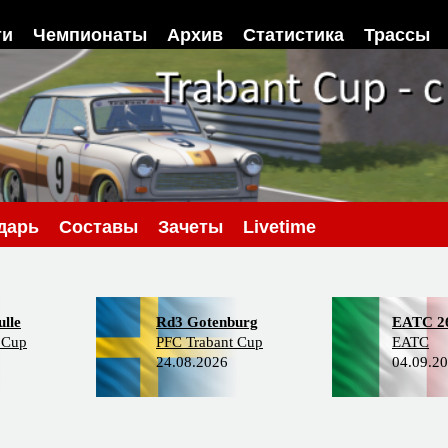
ти
Чемпионаты
Архив
Статистика
Трассы
дарь
Составы
Зачеты
Livetime
lle
Rd3 Gotenburg
EATC 2
 Cup
PFC Trabant Cup
EATC
24.08.2026
04.09.2