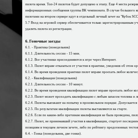
пилота время. Топ-24 пилотов будет допущено к этапу. Еще 4 места резер
информационных сообщения группы ВК чемпионата. В случае большого кол
пилотами на втором сервере идут в отдельный личный зачет на "Кубок SCC
5.7 Вход на игровой сервер обеспечивается только зарегистрированным уч
удалить пилота из регистрации.
6. Гоночные заезды
6.1. - Практика (понедельник)
6.1.1. Длительность сессии - 15 мин.
6.1.2. Все участники присоединяются к игре через Интернет.
6.1.3. Пилот вправе отказаться от участия в практике, уведомив об этом
6.1.4. Во время проведения практики пилот вправе проехать любое количе
6.2. - Квалификация (понедельник)
6.2.1. Длительность сессии - 10 минут.
6.2.2. Во время проведения квалификации пилот вправе проехать любое ко
6.2.3. Пилот может проходить квалификацию с любым запасом топлива и 
6.2.4. Пилоты выезжают на попытку в произвольном порядке. Допускается 
6.2.5. По результатам квалификации пилоты выставляются на старте.
6.2.6. Если по каким-либо причинам квалификация не была проведена, пи
6.2.7. Пилот, не принимавший участия в квалификации, стартует последним
позициям в текущем личном зачете, либо по рейтингу предсезонных тестов
6.4. - Гонка (понедельник, две гонки).