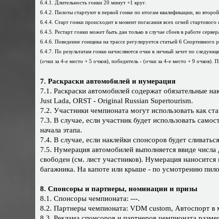
6.4.1. Длительность гонки 20 минут +1 круг.
6.4.2. Пилоты стартуют в первой гонке по итогам квалификации, во второ
6.4.4. Старт гонки происходит в момент погасания всех огней стартового 
6.4.5. Рестарт гонки может быть дан только в случае сбоев в работе сервер
6.4.6. Поведение гонщика на трассе регулируется статьей 6 Спортивного р
6.4.7. По результатам гонки начисляются очки в личный зачет по следующей
(очки за 4-е место + 5 очков), победитель - (очки за 4-е место + 9 очков)
7. Раскраски автомобилей и нумерация
7.1. Раскраски автомобилей содержат обязательные на
Just Lada, ORST - Original Russian Supertourism.
7.2. Участники чемпионата могут использовать как ста
7.3. В случае, если участник будет использовать само
начала этапа.
7.4. В случае, если наклейки спонсоров будет сливать
7.5. Нумерация автомобилей выполняется ввиде числа д
свободен (см. лист участников). Нумерация наносится
багажника. На капоте или крыше - по усмотрению пило
8. Спонсоры и партнеры, номинации и призы
8.1. Спонсоры чемпионата: ---.
8.2. Партнеры чемпионата: VDM custom, Автоспорт в мас
8.3. Реклама спонсоров и партнеров чемпионата разме