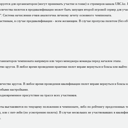
вируется для организаторов (могут принимать участие в гонке) и стримеров канала URC.kz.
ичества пилотов в предквалификации может быть запущен второй игровой сервер для участ
". Система начисления очков аналогична личному зачету основного чемпионата.
астникам, в случае предквалификации - всем желающим. В случае пропуска пилотом (без об
 организаторов чемпионата напрямую или через менеджера команды перед началом этапа .
ство кругов. В любое время проведения практики пилот вправе вернуться в боксы или выйти
личество кругов. В любое время проведения квалификации пилот вправе вернуться в боксы и
любыми настройками.
одновременное присутствие на трассе всех участников.
лоты выставляются по текущему положению в чемпионате, либо по рейтингу предсезонных те
, или с пит-лейн (по усмотрению пилота). В случае нескольких не участвовавших в квалифи
.