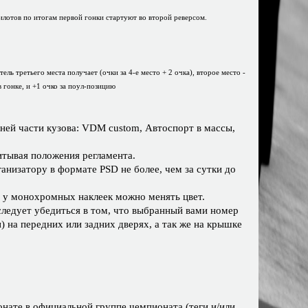
илотов по итогам первой гонки стартуют во второй реверсом.
ель третьего места получает (очки за 4-е место + 2 очка), второе место -
в гонке, и +1 очко за поул-позицию
ней части кузова: VDM custom, Автоспорт в массы,
читывая положения регламента.
ганизатору в формате PSD не более, чем за сутки до
к, у монохромных наклеек можно менять цвет.
 следует убедиться в том, что выбранный вами номер
 на передних или задних дверях, а так же на крышке
нате в официальной группе чемпионата (теги и/или