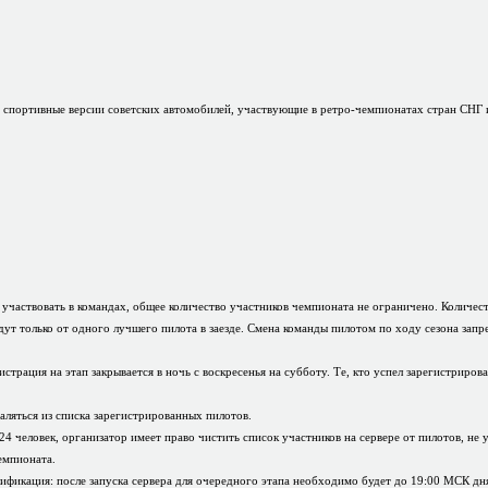
 спортивные версии советских автомобилей, участвующие в ретро-чемпионатах стран СНГ 
 участвовать в командах, общее количество участников чемпионата не ограничено. Количес
идут только от одного лучшего пилота в заезде. Смена команды пилотом по ходу сезона зап
истрация на этап закрывается в ночь с воскресенья на субботу. Те, кто успел зарегистриро
аляться из списка зарегистрированных пилотов.
4 человек, организатор имеет право чистить список участников на сервере от пилотов, не 
емпионата.
лификация: после запуска сервера для очередного этапа необходимо будет до 19:00 МСК дня