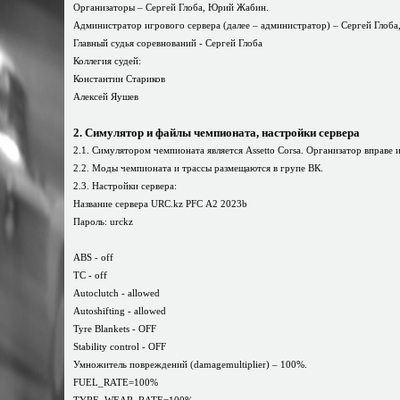
Организаторы – Сергей Глоба, Юрий Жабин.
Администратор игрового сервера (далее – администратор) – Сергей Глоб
Главный судья соревнований - Сергей Глоба
Коллегия судей:
Константин Стариков
Алексей Яушев
2. Симулятор и файлы чемпионата, настройки сервера
2.1. Симулятором чемпионата является Assetto Corsa. Организатор вправе
2.2. Моды чемпионата и трассы размещаются в групе ВК.
2.3. Настройки сервера:
Название сервера URC.kz PFС A2 2023b
Пароль: urckz
ABS - off
TC - off
Аutoclutch - allowed
Autoshifting - allowed
Tyre Blankets - OFF
Stability control - OFF
Умножитель повреждений (damagemultiplier) – 100%.
FUEL_RATE=100%