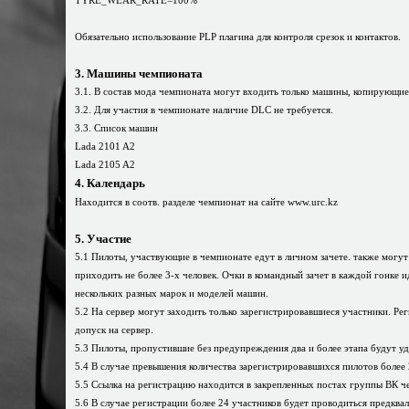
TYRE_WEAR_RATE=100%
Обязательно использование PLP плагина для контроля срезок и контактов.
3. Машины чемпионата
3.1. В состав мода чемпионата могут входить только машины, копирующие
3.2. Для участия в чемпионате наличие DLC не требуется.
3.3. Список машин
Lada 2101 A2
Lada 2105 A2
4. Календарь
Находится в соотв. разделе чемпионат на сайте www.urc.kz
5. Участие
5.1 Пилоты, участвующие в чемпионате едут в личном зачете. также могут
приходить не более 3-х человек. Очки в командный зачет в каждой гонке 
нескольких разных марок и моделей машин.
5.2 На сервер могут заходить только зарегистрировавшиеся участники. Рег
допуск на сервер.
5.3 Пилоты, пропустившие без предупреждения два и более этапа будут уд
5.4 В случае превышения количества зарегистрировавшихся пилотов более 2
5.5 Ссылка на регистрацию находится в закрепленных постах группы ВК ч
5.6 В случае регистрации более 24 участников будет проводиться предква