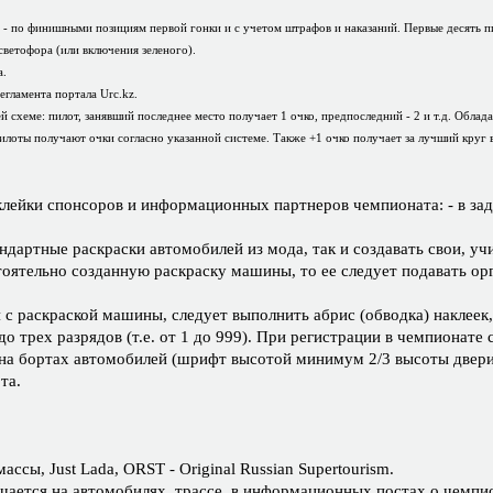
й - по финишными позициям первой гонки и с учетом штрафов и наказаний. Первые десять п
светофора (или включения зеленого).
а.
егламента портала Urc.kz.
 схеме: пилот, занявший последнее место получает 1 очко, предпоследний - 2 и т.д. Обладат
. Пилоты получают очки согласно указанной системе. Также +1 очко получает за лучший круг 
клейки спонсоров и информационных партнеров чемпионата: - в зад
ндартные раскраски автомобилей из мода, так и создавать свои, у
стоятельно созданную раскраску машины, то ее следует подавать ор
ся с раскраской машины, следует выполнить абрис (обводка) наклее
о трех разрядов (т.е. от 1 до 999). При регистрации в чемпионате
 на бортах автомобилей (шрифт высотой минимум 2/3 высоты двери)
та.
сы, Just Lada, ORST - Original Russian Supertourism.
щается на автомобилях, трассе, в информационных постах о чемпио