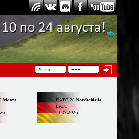
6 Monza
EATC 26 Nordschleife
EATC
026
11.09.2026