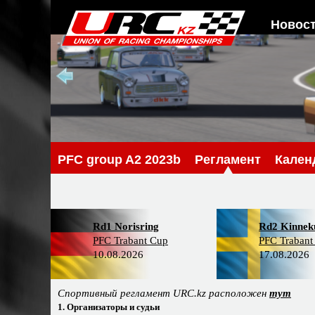
Новос
PFС group A2 2023b
Регламент
Кален
Rd1 Norisring
Rd2 Kinneku
PFC Trabant Cup
PFC Trabant
10.08.2026
17.08.2026
Спортивный регламент URC.kz расположен
тут
1. Организаторы и судьи