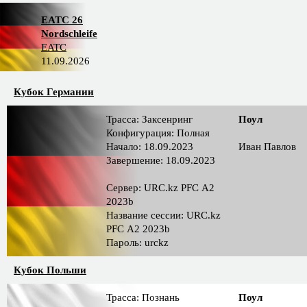
EATC 26
Nordschleife
EATC
11.09.2026
Кубок Германии
Трасса: Заксенринг
Поул
Конфигурация: Полная
Начало: 18.09.2023
Иван Павлов
Завершение: 18.09.2023
Сервер: URC.kz PFС A2
2023b
Название сессии: URC.kz
PFС A2 2023b
Пароль: urckz
Кубок Польши
Трасса: Познань
Поул