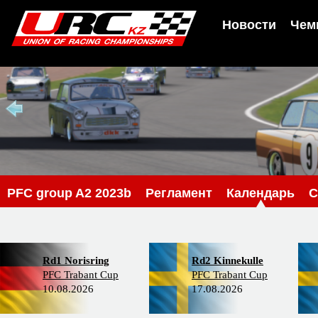
Новости
Чем
PFС group A2 2023b
Регламент
Календарь
С
Rd1 Norisring
Rd2 Kinnekulle
PFC Trabant Cup
PFC Trabant Cup
10.08.2026
17.08.2026