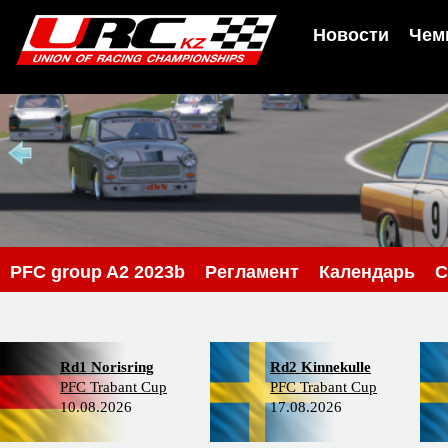
Новости
Чем
PFС group A2 2023b
Регламент
Календарь
С
Rd1 Norisring
Rd2 Kinnekulle
PFC Trabant Cup
PFC Trabant Cup
10.08.2026
17.08.2026