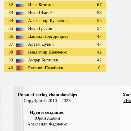
32
Илья Безиков
67
33
Иван Шмелёв
58
34
Александр Кузнецов
55
35
Иван Гресов
54
36
Даниил Новгородцев
47
37
Артём Дукич
47
38
Владимир Шевченко
42
39
Айдар Бигашев
42
40
Евгений Палайчук
0
Union of racing championships
Хос
Copyright © 2010—2026
«Ин
Идея и создание:
Юрий Жабин
Александр Федченко