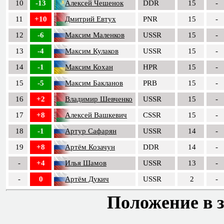
10
-13
Алексей Чешенок
DDR
15
-
11
+10
Дмитрий Евтух
PNR
15
-
12
-6
Максим Маленков
USSR
15
-
13
-4
Максим Кулаков
USSR
15
-
14
-1
Максим Кохан
HPR
15
-
15
-5
Максим Бакланов
PRB
15
-
16
+2
Владимир Шевченко
USSR
15
-
17
+8
Алексей Вашкевич
CSSR
15
-
18
-1
Артур Сафарян
USSR
14
-
19
+8
Артём Козачун
DDR
14
-
-
+4
Илья Шамов
USSR
13
-
-
0
Артём Дукич
USSR
2
-
Положение в з