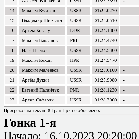
13
Алексей Вашкевич
CSSR
01:23.3390
-
14
Максим Кулаков
USSR
01:24.0270
-
15
Владимир Шевченко
USSR
01:24.0510
-
16
Артём Козачун
DDR
01:24.1880
-
17
Максим Бакланов
PRB
01:24.4740
-
18
Илья Шамов
USSR
01:24.5360
-
19
Максим Кохан
HPR
01:24.5470
-
20
Максим Маленков
USSR
01:25.6100
-
21
Артём Дукич
USSR
01:25.9080
-
22
Евгений Палайчук
PNR
01:28.1230
-
23
Артур Сафарян
USSR
01:28.3000
-
Прогревов на текущий Гран При не объявлено.
Гонка 1-я
Начало: 16.10.2023 20:20:00