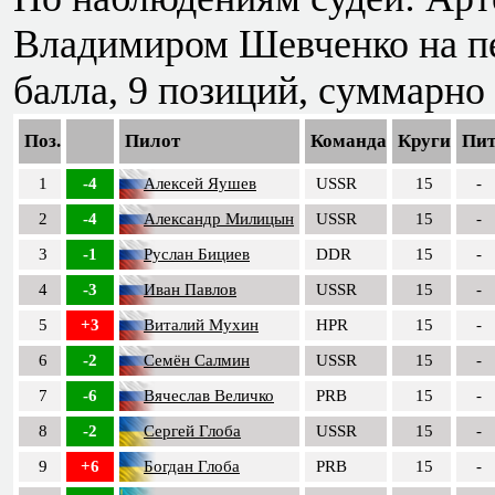
Владимиром Шевченко на пер
балла, 9 позиций, суммарно 
Поз.
Пилот
Команда
Круги
Пи
1
-4
Алексей Яушев
USSR
15
-
2
-4
Александр Милицын
USSR
15
-
3
-1
Руслан Бициев
DDR
15
-
4
-3
Иван Павлов
USSR
15
-
5
+3
Виталий Мухин
HPR
15
-
6
-2
Семён Салмин
USSR
15
-
7
-6
Вячеслав Величко
PRB
15
-
8
-2
Сергей Глоба
USSR
15
-
9
+6
Богдан Глоба
PRB
15
-