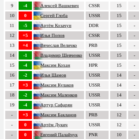
9
-4
Алексей Вашкевич
CSSR
15
-
10
0
Сергей Глоба
USSR
15
-
11
-5
Артём Козачун
DDR
15
-
12
+5
Илья Попов
CSSR
15
-
13
+4
Вячеслав Величко
PRB
15
-
14
-1
Владимир Шевченко
USSR
15
-
15
-4
Максим Кохан
HPR
15
-
16
-2
Илья Шамов
USSR
14
-
17
+3
Максим Кулаков
USSR
14
-
18
-2
Максим Маленков
USSR
14
-
19
-4
Артур Сафарян
USSR
14
-
-
+3
Максим Бакланов
PRB
12
-
-
0
Артём Дукич
USSR
12
-
-
0
Евгений Палайчук
PNR
10
-