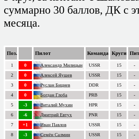
суммарно 30 баллов, ДК с эт
месяца.
Поз.
Пилот
Команда
Круги
Пи
1
0
Александр Милицын
USSR
15
-
2
0
Алексей Яушев
USSR
15
-
3
0
Руслан Бициев
DDR
15
-
4
0
Богдан Глоба
PRB
15
-
5
-3
Виталий Мухин
HPR
15
-
6
-6
Дмитрий Евтух
PNR
15
-
7
+1
Иван Павлов
USSR
15
-
8
-3
Семён Салмин
USSR
15
-