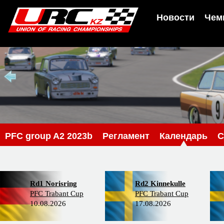
Новости
Чем
PFС group A2 2023b
Регламент
Календарь
С
Rd1 Norisring
Rd2 Kinnekulle
PFC Trabant Cup
PFC Trabant Cup
10.08.2026
17.08.2026