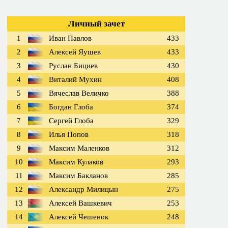
Личный зачет
1
Иван Павлов
433
2
Алексей Яушев
433
3
Руслан Бициев
430
4
Виталий Мухин
408
5
Вячеслав Величко
388
6
Богдан Глоба
374
7
Сергей Глоба
329
8
Илья Попов
318
9
Максим Маленков
312
10
Максим Кулаков
293
11
Максим Бакланов
285
12
Александр Милицын
275
13
Алексей Вашкевич
253
14
Алексей Чешенок
248