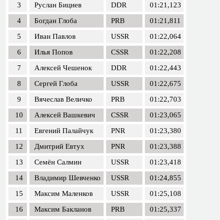
3
Руслан Бициев
DDR
01:21,123
4
Богдан Глоба
PRB
01:21,811
5
Иван Павлов
USSR
01:22,064
6
Илья Попов
CSSR
01:22,208
7
Алексей Чешенок
DDR
01:22,443
8
Сергей Глоба
USSR
01:22,675
9
Вячеслав Величко
PRB
01:22,703
10
Алексей Вашкевич
CSSR
01:23,065
11
Евгений Палайчук
PNR
01:23,380
12
Дмитрий Евтух
PNR
01:23,388
13
Семён Салмин
USSR
01:23,418
14
Владимир Шевченко
USSR
01:24,855
15
Максим Маленков
USSR
01:25,108
16
Максим Бакланов
PRB
01:25,337