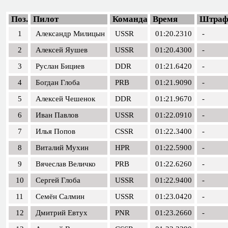
Поз.
Пилот
Команда
Время
Штра
1
Александр Милицын
USSR
01:20.2310
-
2
Алексей Яушев
USSR
01:20.4300
-
3
Руслан Бициев
DDR
01:21.6420
-
4
Богдан Глоба
PRB
01:21.9090
-
5
Алексей Чешенок
DDR
01:21.9670
-
6
Иван Павлов
USSR
01:22.0910
-
7
Илья Попов
CSSR
01:22.3400
-
8
Виталий Мухин
HPR
01:22.5900
-
9
Вячеслав Величко
PRB
01:22.6260
-
10
Сергей Глоба
USSR
01:22.9400
-
11
Семён Салмин
USSR
01:23.0420
-
12
Дмитрий Евтух
PNR
01:23.2660
-