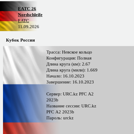
EATC 26
Nordschleife
EATC
11.09.2026
Кубок России
Трасса: Невское кольцо
Конфигурация: Полная
Длина круга (км): 2.67
Длина круга (мили): 1.669
Начало: 16.10.2023
Завершение: 16.10.2023
Сервер: URC.kz PFС A2
2023b
Название сессии: URC.kz
PFС A2 2023b
Пароль: urckz