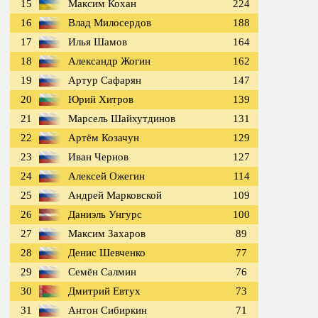
15
Максим Кохан
224
16
Влад Милосердов
188
17
Илья Шамов
164
18
Александр Жогин
162
19
Артур Сафарян
147
20
Юрий Хитров
139
21
Марсель Шайхутдинов
131
22
Артём Козачун
129
23
Иван Чернов
127
24
Алексей Ожегин
114
25
Андрей Марковской
109
26
Даниэль Унгурс
100
27
Максим Захаров
89
28
Денис Шевченко
77
29
Семён Салмин
76
30
Дмитрий Евтух
73
31
Антон Сибиркин
71