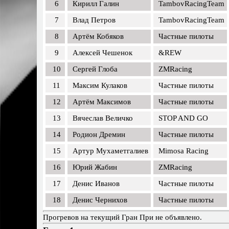
6
Кирилл Галин
TambovRacingTeam
7
Влад Петров
TambovRacingTeam
8
Артём Кобяков
Частные пилоты
9
Алексей Чешенок
&REW
10
Сергей Глоба
ZMRacing
11
Максим Кулаков
Частные пилоты
12
Артём Максимов
Частные пилоты
13
Вячеслав Величко
STOP AND GO
14
Родион Дремин
Частные пилоты
15
Артур Мухаметгалиев
Mimosa Racing
16
Юрий Жабин
ZMRacing
17
Денис Иванов
Частные пилоты
18
Денис Чернихов
Частные пилоты
Прогревов на текущий Гран При не объявлено.