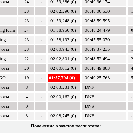
лоты
24
-
01:59,386 (0)
00:49:36,174
1
23
-
02:02,296 (0)
00:48:00,530
1
23
-
01:59,248 (0)
00:48:59,595
1
ingTeam
24
-
01:58,950 (0)
00:48:24,479
0
ing
23
-
01:58,193 (0)
00:47:55,070
1
лоты
23
-
02:00,943 (0)
00:49:37,235
1
ing
22
-
02:02,801 (0)
00:48:52,494
2
лоты
20
-
02:00,012 (0)
00:48:49,883
4
 GO
19
-
01:57,794 (0)
00:40:25,763
5
лоты
8
-
02:03,231 (0)
DNF
-
лоты
4
-
02:00,162 (0)
DNF
-
лоты
0
-
DNS
-
лоты
3
-
02:08,745 (0)
DNF
-
Положение в зачетах после этапа: