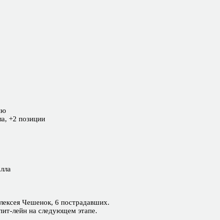
ию
ла, +2 позиции
алла
Алексея Чешенок, 6 пострадавших.
 пит-лейн на следующем этапе.