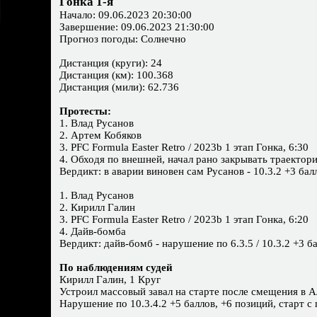
Гонка 1-я
Начало: 09.06.2023 20:30:00
Завершение: 09.06.2023 21:30:00
Прогноз погоды: Солнечно
Дистанция (круги): 24
Дистанция (км): 100.368
Дистанция (мили): 62.736
Протесты:
1. Влад Русанов
2. Артем Кобяков
3. PFС Formula Easter Retro / 2023b 1 этап Гонка, 6:30
4. Обходя по внешней, начал рано закрывать траектор
Вердикт: в аварии виновен сам Русанов - 10.3.2 +3 бал
1. Влад Русанов
2. Кирилл Галин
3. PFС Formula Easter Retro / 2023b 1 этап Гонка, 6:20
4. Дайв-бомба
Вердикт: дайв-бомб - нарушение по 6.3.5 / 10.3.2 +3 б
По наблюдениям судей
Кирилл Галин, 1 Круг
Устроил массовый завал на старте после смещения в 
Нарушение по 10.3.4.2 +5 баллов, +6 позиций, старт с