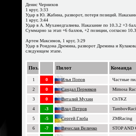
Денис Чернихов
1 круг, 3:33
Удар в Ю. Жабина, разворот, потеря позиций. Наказани
1 круг, 3:44
Удар в А. Мухамедгалиева. Наказание по 10.3.2 +3 бал
Суммарно за этап +6 баллов, +2 позиции, согласно 10.
Артем Максимов, 1 круг, 3:29
Удар в Роидона Дремина, разворот Дремина и Кулакова.
следующем этапе.
Поз.
Пилот
Команда
1
0
Илья Попов
Частные пи
2
0
Сандал Пермяков
Mimosa Rac
3
0
Виталий Мухин
ChTKZ
4
-3
Влад Петров
TambovRac
5
-5
Сергей Глоба
ZMRacing
6
-7
Вячеслав Величко
STOP AND