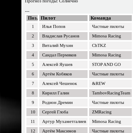
Прогноз погоды: Солнечно
---
Поз.
Пилот
Команда
1
Илья Попов
Частные пилоты
2
Владислав Русанов
Mimosa Racing
3
Виталий Мухин
ChTKZ
4
Сандал Пермяков
Mimosa Racing
5
Алексей Яушев
STOP AND GO
6
Артём Кобяков
Частные пилоты
7
Алексей Чешенок
&REW
8
Кирилл Галин
TambovRacingTeam
9
Родион Дремин
Частные пилоты
10
Сергей Глоба
ZMRacing
11
Артур Мухаметгалиев
Mimosa Racing
12
Артём Максимов
Частные пилоты