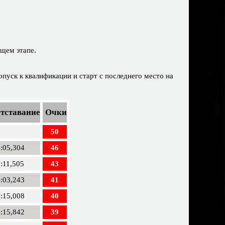
ющем этапе.
опуск к квалификации и старт с последнего место на
тставание
Очки
50
:05,304
46
:11,505
43
:03,243
41
:15,008
40
:15,842
39