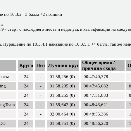
е по 10.3.2 +3 балла +2 позиции
ла
3.9 - старт с последнего места и недопуск к квалификации на следу
 Нурашение по 10.3.4.1 наказание по 10.3.5.1 +4 балла, так же нед
Общее время /
Круги
Пит
Лучший круг
О
причина схода
лоты
24
-
01:58,256 (0)
00:47:40,378
ing
24
-
01:58,205 (0)
00:47:45,682
0
24
-
01:58,255 (0)
00:47:51,883
0
ingTeam
24
-
01:59,642 (0)
00:48:43,621
1
24
-
02:00,464 (0)
00:48:55,386
1
 GO
24
-
01:59,751 (0)
00:48:56,220
1