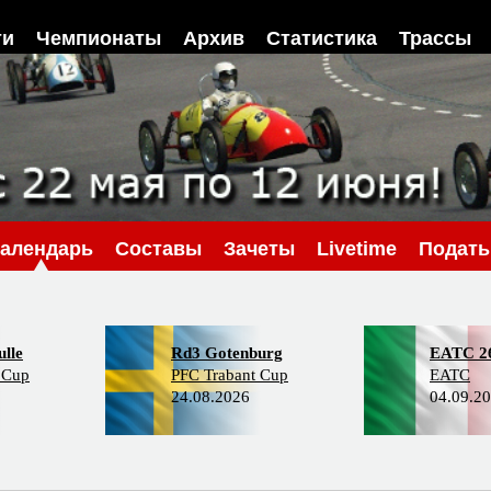
ти
Чемпионаты
Архив
Статистика
Трассы
алендарь
Составы
Зачеты
Livetime
Подать
lle
Rd3 Gotenburg
EATC 2
 Cup
PFC Trabant Cup
EATC
24.08.2026
04.09.2