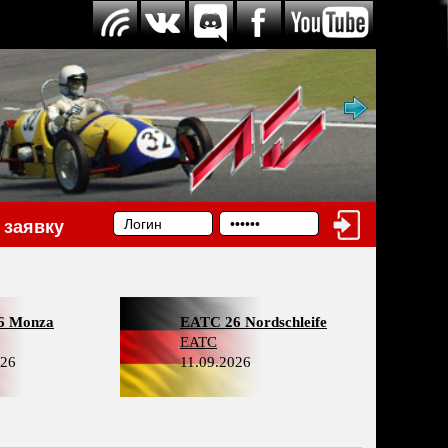
 заявку
6 Monza
EATC 26 Nordschleife
EATC
026
11.09.2026