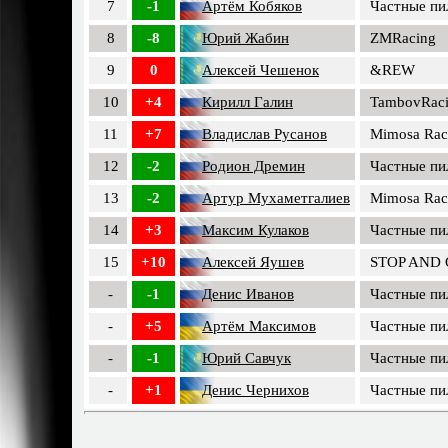
7
-1
Артём Кобяков
Частные пи
8
-8
Юрий Жабин
ZMRacing
9
0
Алексей Чешенок
&REW
10
+4
Кирилл Галин
TambovRac
11
+7
Владислав Русанов
Mimosa Rac
12
-2
Родион Дремин
Частные пи
13
-2
Артур Мухаметгалиев
Mimosa Rac
14
+3
Максим Кулаков
Частные пи
15
+10
Алексей Яушев
STOP AND
-
-1
Денис Иванов
Частные пи
-
+5
Артём Максимов
Частные пи
-
-1
Юрий Савчук
Частные пи
-
+1
Денис Чернихов
Частные пи