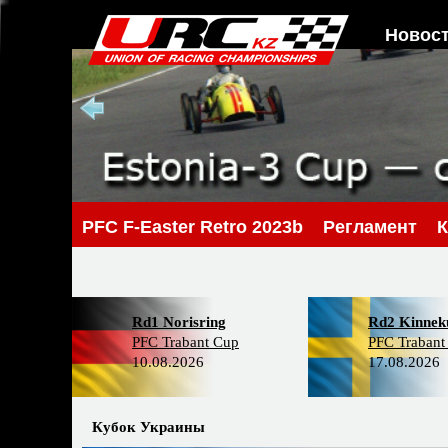
Новос
PFС F-Easter Retro 2023b
Регламент
К
Rd1 Norisring
Rd2 Kinneku
PFC Trabant Cup
PFC Trabant
10.08.2026
17.08.2026
Кубок Украины