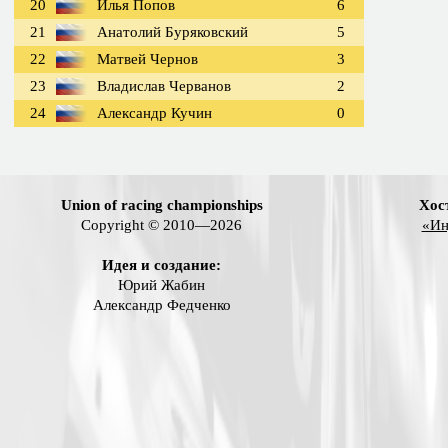
20
Илья Попов
6
21
Анатолий Буряковский
5
22
Матвей Чернов
3
23
Владислав Черванов
2
24
Александр Кучин
0
Union of racing championships
Хос
Copyright © 2010—2026
«Ин
Идея и создание:
Юрий Жабин
Александр Федченко