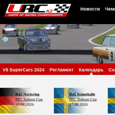
Новости
Чем
V8 SuperCars 2024
Регламент
Календарь
Со
Rd1 Norisring
Rd2 Kinnekulle
PFC Trabant Cup
PFC Trabant Cup
10.08.2026
17.08.2026