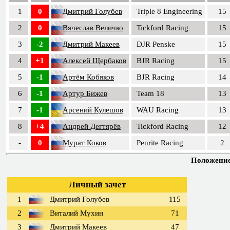
1
0
Дмитрий Голубев
Triple 8 Engineering
15
2
0
Вячеслав Величко
Tickford Racing
15
3
-2
Дмитрий Макеев
DJR Penske
15
4
+1
Алексей Щербаков
BJR Racing
15
5
-1
Артём Кобяков
BJR Racing
14
6
-1
Артур Бижев
Team 18
13
7
-1
Арсений Кулешов
WAU Racing
13
8
+4
Андрей Дегтярёв
Tickford Racing
12
-
0
Мурат Коков
Penrite Racing
2
Положение 
Личный зачет
1
Дмитрий Голубев
115
2
Виталий Мухин
71
3
Дмитрий Макеев
47