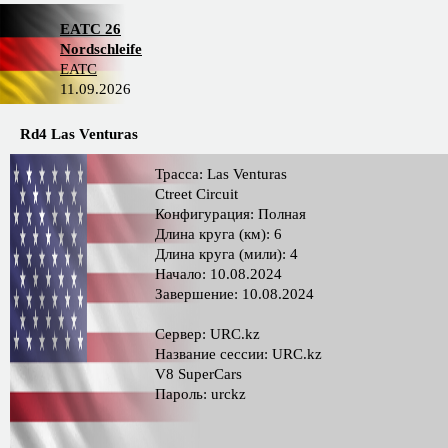
EATC 26
Nordschleife
EATC
11.09.2026
Rd4 Las Venturas
Трасса: Las Venturas
Ctreet Circuit
Конфигурация: Полная
Длина круга (км): 6
Длина круга (мили): 4
Начало: 10.08.2024
Завершение: 10.08.2024
Сервер: URC.kz
Название сессии: URC.kz
V8 SuperCars
Пароль: urckz