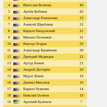
4
Вячеслав Величко
46
5
Артём Кобяков
42
6
Александр Романенко
33
7
Алексей Щербаков
32
8
Кирилл Пиорунский
31
9
Михаил Поченков
31
10
Виктор Огарев
29
11
Александр Кравченко
28
12
Дмитрий Медведев
22
13
Артур Бижев
21
14
Андрей Дегтярёв
20
15
Мурат Коков
18
16
Даниил Мигунов
16
17
Кирилл Чувилин
14
18
Николай Осипов
10
19
Арсений Кулешов
7