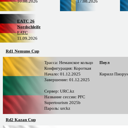
10.08.2026
17.08.2026
EATC 26
Nordschleife
EATC
11.09.2026
Rd1 Nemuno Cup
Трасса: Неманское кольцо
Поул
Конфигурация: Короткая
Начало: 01.12.2025
Кирилл Пиору
Завершение: 01.12.2025
Сервер: URC.kz
Название сессии: PFC
Supertourism 2025b
Пароль: urckz
Rd2 Kazan Cup