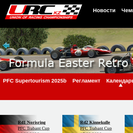
Новости
Чем
PFC Supertourism 2025b
Регламент
Календар
Rd1 Norisring
Rd2 Kinnekulle
PFC Trabant Cup
PFC Trabant Cup