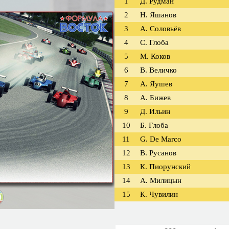
1
Д. Рудман
2
Н. Яшанов
3
А. Соловьёв
4
С. Глоба
5
М. Коков
6
В. Величко
7
А. Яушев
8
А. Бижев
9
Д. Ильин
10
Б. Глоба
11
G. De Marco
12
В. Русанов
13
К. Пиорунский
14
А. Милицын
15
К. Чувилин