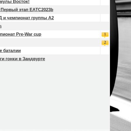
рмулы Восток!
- Первый этап EATC2023b
 и чемпионат группы А2
a
мпионат Pre-War cup
1
2
е баталии
ги гонки в Зандвурте