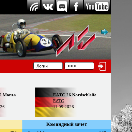
6 Monza
EATC 26 Nordschleife
EATC
026
11.09.2026
Командный зачет