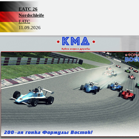
EATC 26
Nordschleife
EATC
11.09.2026