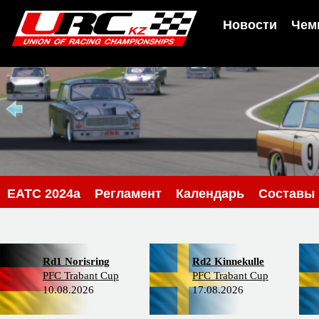
Новости
Чем
EATC 2024a
Регламент
Календарь
Составы
Rd1 Norisring
Rd2 Kinnekulle
PFC Trabant Cup
PFC Trabant Cup
10.08.2026
17.08.2026