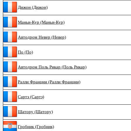
Дижон (Дижон)
Маньи-Кур (Маньи-Кур)
Автодром Невер (Невер)
По (По)
Автодром Поль Рикар (Поль Рикар)
Ралли Франции (Ралли Франции)
Сартэ (Сартэ)
Шатору (Шатору)
Гробник (Гробник)