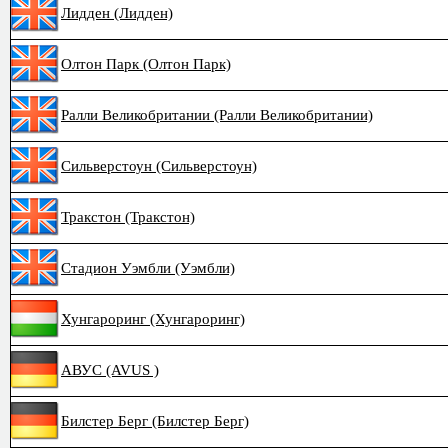
Лидден (Лидден)
Олтон Парк (Олтон Парк)
Ралли Великобритании (Ралли Великобритании)
Сильверстоун (Сильверстоун)
Тракстон (Тракстон)
Стадион Уэмбли (Уэмбли)
Хунгароринг (Хунгароринг)
АВУС (AVUS )
Билстер Берг (Билстер Берг)