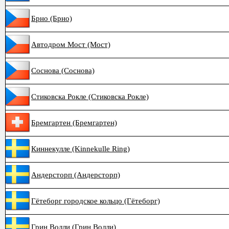
Брно (Брно)
Автодром Мост (Мост)
Соснова (Соснова)
Стиковска Рокле (Стиковска Рокле)
Бремгартен (Бремгартен)
Киннекулле (Kinnekulle Ring)
Андерсторп (Андерсторп)
Гётеборг городское кольцо (Гётеборг)
Грин Волли (Грин Волли)