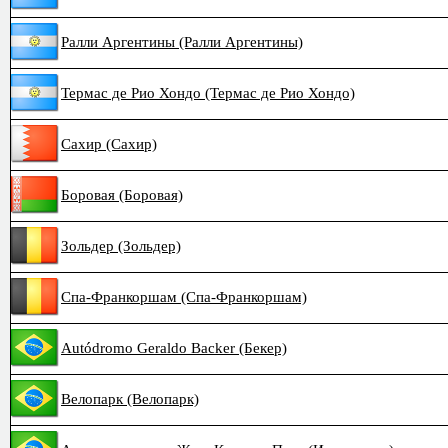
Ралли Аргентины (Ралли Аргентины)
Термас де Рио Хондо (Термас де Рио Хондо)
Сахир (Сахир)
Боровая (Боровая)
Зольдер (Зольдер)
Спа-Франкоршам (Спа-Франкоршам)
Autódromo Geraldo Backer (Бекер)
Велопарк (Велопарк)