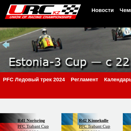
Новости
Чем
PFC Ледовый трек 2024
Регламент
Календар
Rd1 Norisring
Rd2 Kinnekulle
PFC Trabant Cup
PFC Trabant Cup