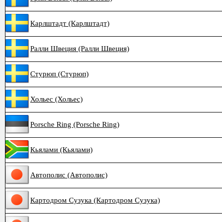
Карлштадт (Карлштадт)
Ралли Швеция (Ралли Швеция)
Стурюп (Стурюп)
Хольес (Хольес)
Porsche Ring (Porsche Ring)
Кьялами (Кьялами)
Автополис (Автополис)
Картодром Сузука (Картодром Сузука)