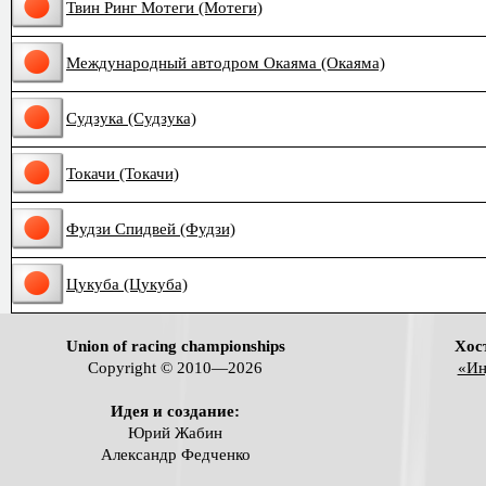
Твин Ринг Мотеги (Мотеги)
Международный автодром Окаяма (Окаяма)
Судзука (Судзука)
Токачи (Токачи)
Фудзи Спидвей (Фудзи)
Цукуба (Цукуба)
Union of racing championships
Хос
Copyright © 2010—2026
«Ин
Идея и создание:
Юрий Жабин
Александр Федченко