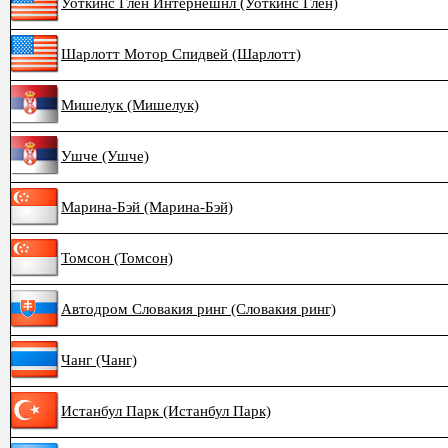
Уоткинс Глен Интернешнл (Уоткинс Глен)
Шарлотт Мотор Спидвей (Шарлотт)
Мишелук (Мишелук)
Ушче (Ушче)
Марина-Бэй (Марина-Бэй)
Томсон (Томсон)
Автодром Словакия ринг (Словакия ринг)
Чанг (Чанг)
Истанбул Парк (Истанбул Парк)