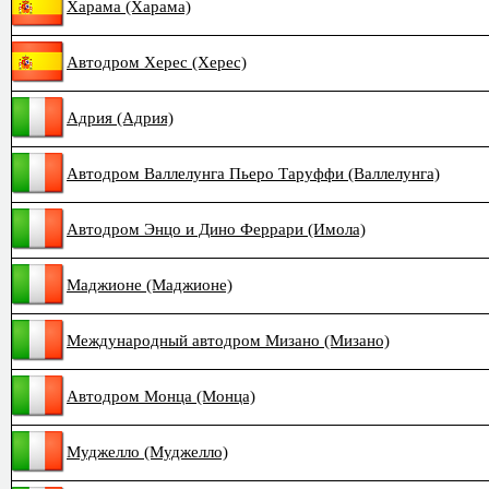
Харама (Харама)
Автодром Херес (Херес)
Адрия (Адрия)
Автодром Валлелунга Пьеро Таруффи (Валлелунга)
Автодром Энцо и Дино Феррари (Имола)
Маджионе (Маджионе)
Международный автодром Мизано (Мизано)
Автодром Монца (Монца)
Муджелло (Муджелло)