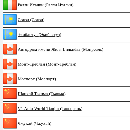
Ралли Италии (Ралли Италии)
Сокол (Сокол)
Экибастуз (Экибастуз)
Автодром имени Жиля Вильнёва (Монреаль)
Монт-Треблан (Монт-Треблан)
Моспорт (Моспорт)
Шанхай Тьянма (Тьянма)
V1 Auto World Tianjin (Тяньцзинь)
Чжухай (Чжухай)