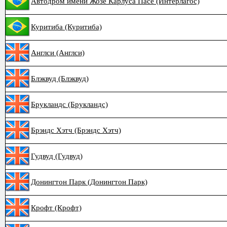
Автодром имени Жозе Карлуса Пасе (Интерлагос)
Куритиба (Куритиба)
Англси (Англси)
Блэквуд (Блэквуд)
Брукландс (Брукландс)
Брэндс Хэтч (Брэндс Хэтч)
Гудвуд (Гудвуд)
Донингтон Парк (Донингтон Парк)
Крофт (Крофт)