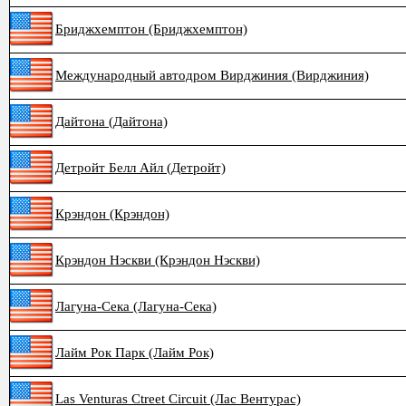
Бриджхемптон (Бриджхемптон)
Международный автодром Вирджиния (Вирджиния)
Дайтона (Дайтона)
Детройт Белл Айл (Детройт)
Крэндон (Крэндон)
Крэндон Нэскви (Крэндон Нэскви)
Лагуна-Сека (Лагуна-Сека)
Лайм Рок Парк (Лайм Рок)
Las Venturas Ctreet Circuit (Лас Вентурас)