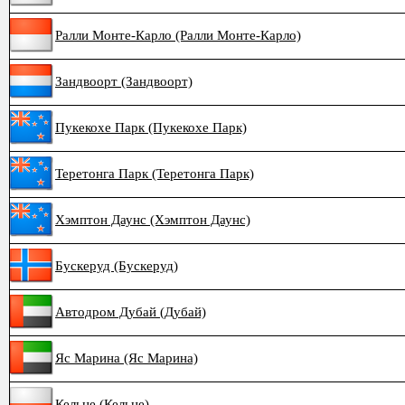
Ралли Монте-Карло (Ралли Монте-Карло)
Зандвоорт (Зандвоорт)
Пукекохе Парк (Пукекохе Парк)
Теретонга Парк (Теретонга Парк)
Хэмптон Даунс (Хэмптон Даунс)
Бускеруд (Бускеруд)
Автодром Дубай (Дубай)
Яс Марина (Яс Марина)
Кельце (Кельце)