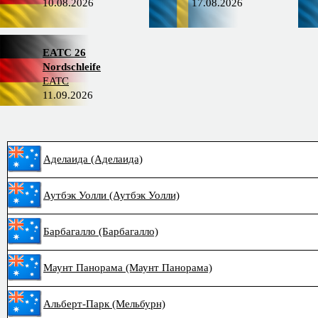
10.08.2026
17.08.2026
EATC 26
Nordschleife
EATC
11.09.2026
Аделаида (Аделаида)
Аутбэк Уолли (Аутбэк Уолли)
Барбагалло (Барбагалло)
Маунт Панорама (Маунт Панорама)
Альберт-Парк (Мельбурн)