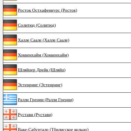
Росток Остхафенкурс (Росток)
Солитюд (Солитюд)
Халле Саале (Халле Саале)
Хоккенхайм (Хоккенхайм)
Шляйцер Дрейк (Шляйц)
Эстенринг (Эстенринг)
Ралли Греции (Ралли Греции)
Рустави (Рустави)
Ваке-Сабуртало (Тбилисское кольцо)