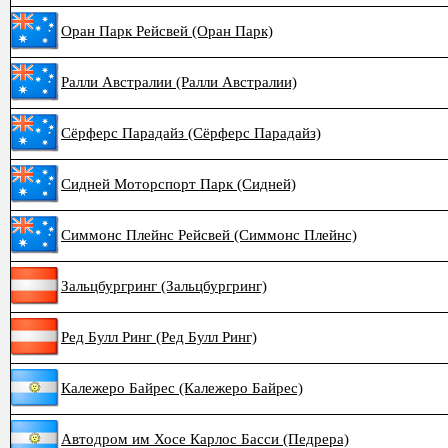
Оран Парк Рейсвей (Оран Парк)
Ралли Австралии (Ралли Австралии)
Сёрферс Парадайз (Сёрферс Парадайз)
Сидней Моторспорт Парк (Сидней)
Симмонс Плейнс Рейсвей (Симмонс Плейнс)
Зальцбургринг (Зальцбургринг)
Ред Булл Ринг (Ред Булл Ринг)
Калежеро Байрес (Калежеро Байрес)
Автодром им Хосе Карлос Басси (Педрера)