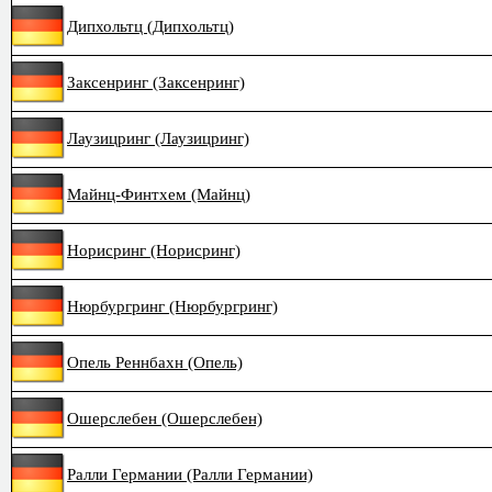
Дипхольтц (Дипхольтц)
Заксенринг (Заксенринг)
Лаузицринг (Лаузицринг)
Майнц-Финтхем (Майнц)
Норисринг (Норисринг)
Нюрбургринг (Нюрбургринг)
Опель Реннбахн (Опель)
Ошерслебен (Ошерслебен)
Ралли Германии (Ралли Германии)