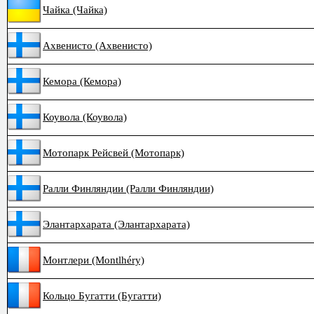
Чайка (Чайка)
Ахвенисто (Ахвенисто)
Кемора (Кемора)
Коувола (Коувола)
Мотопарк Рейсвей (Мотопарк)
Ралли Финляндии (Ралли Финляндии)
Элантархарата (Элантархарата)
Монтлери (Montlhéry)
Кольцо Бугатти (Бугатти)