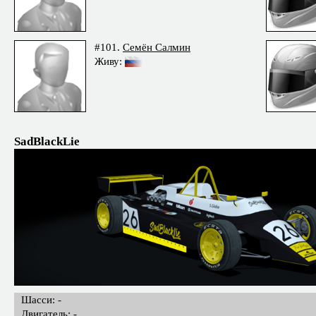
#101.
Семён Салмин
Живу:
SadBlackLie
Шасси: -
Двигатель: -