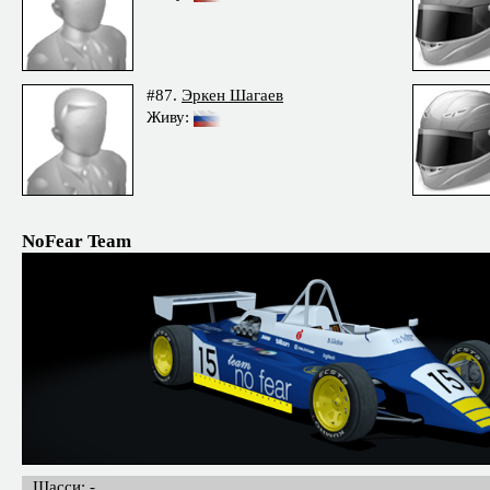
#87.
Эркен Шагаев
Живу:
NoFear Team
Шасси: -