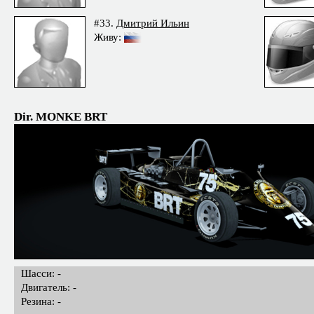
#33.
Дмитрий Ильин
Живу:
Dir. MONKE BRT
Шасси: -
Двигатель: -
Резина: -