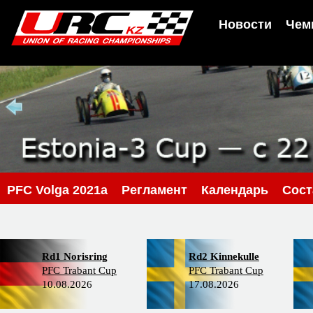
Новости
Чем
PFС Volga 2021a
Регламент
Календарь
Сос
Rd1 Norisring
Rd2 Kinnekulle
PFC Trabant Cup
PFC Trabant Cup
10.08.2026
17.08.2026