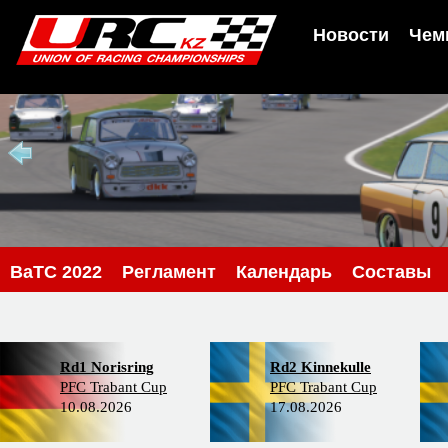
Новости
Чем
BaTC 2022
Регламент
Календарь
Составы
Rd1 Norisring
Rd2 Kinnekulle
PFC Trabant Cup
PFC Trabant Cup
10.08.2026
17.08.2026