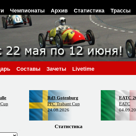
ти
Чемпионаты
Архив
Статистика
Трассы
дарь
Составы
Зачеты
Livetime
lle
Rd3 Gotenburg
EATC 2
 Cup
PFC Trabant Cup
EATC
24.08.2026
04.09.2
Статистика