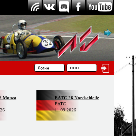
6 Monza
EATC 26 Nordschleife
EATC
026
11.09.2026