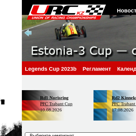
Новос
Legends Cup 2023b
Регламент
Кален
Rd1 Norisring
Rd2 Kinneku
PFC Trabant Cup
PFC Trabant
10.08.2026
17.08.2026