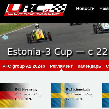
Новости
Чем
PFС group A2 2024b
Регламент
Календарь
С
Rd1 Norisring
Rd2 Kinnekulle
PFC Trabant Cup
PFC Trabant Cup
10.08.2026
17.08.2026