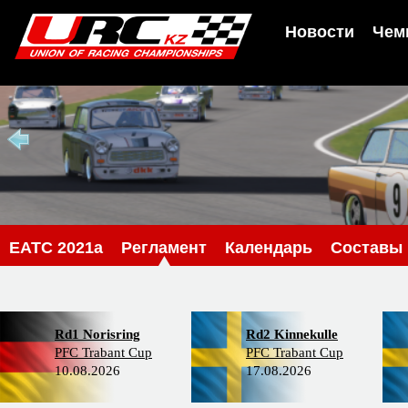
Новости
Чем
EATC 2021a
Регламент
Календарь
Составы
Rd1 Norisring
Rd2 Kinnekulle
PFC Trabant Cup
PFC Trabant Cup
10.08.2026
17.08.2026