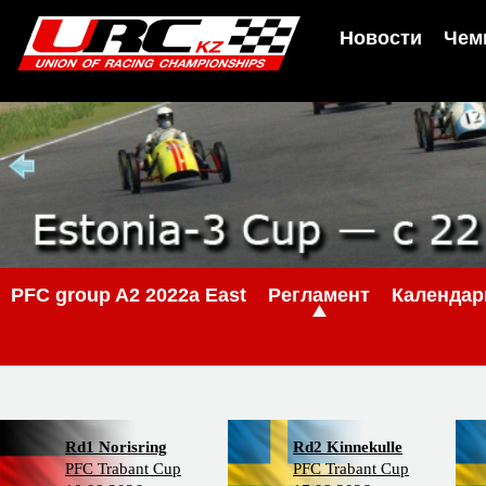
Новости
Чем
PFС group A2 2022a East
Регламент
Календар
Rd1 Norisring
Rd2 Kinnekulle
PFC Trabant Cup
PFC Trabant Cup