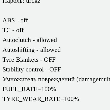
Пароль: urckz
ABS - off
TC - off
Аutoclutch - allowed
Autoshifting - allowed
Tyre Blankets - OFF
Stability control - OFF
Умножитель повреждений (damagemulti
FUEL_RATE=100%
TYRE_WEAR_RATE=100%