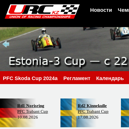
Новости
Чем
PFC Skoda Cup 2024a
Регламент
Календарь
Rd1 Norisring
Rd2 Kinnekulle
PFC Trabant Cup
PFC Trabant Cup
10.08.2026
17.08.2026