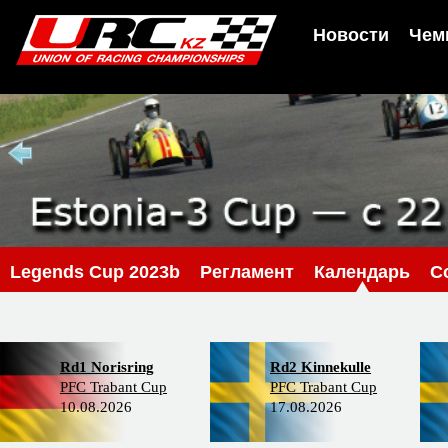
Новости
Чем
Legends Cup 2023b
Регламент
Календарь
С
Rd1 Norisring
Rd2 Kinnekulle
PFC Trabant Cup
PFC Trabant Cup
10.08.2026
17.08.2026