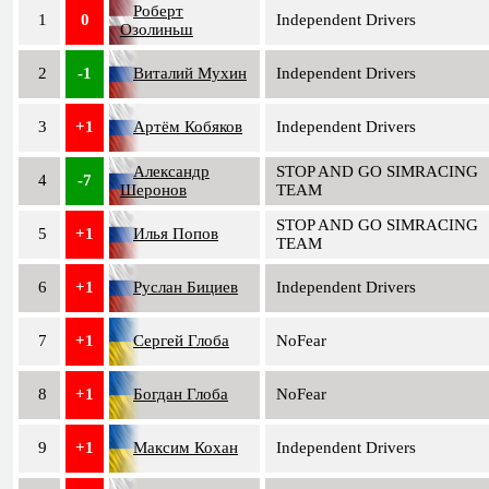
Роберт
1
0
Independent Drivers
Озолиньш
2
-1
Виталий Мухин
Independent Drivers
3
+1
Артём Кобяков
Independent Drivers
Александр
STOP AND GO SIMRACING
4
-7
Шеронов
TEAM
STOP AND GO SIMRACING
5
+1
Илья Попов
TEAM
6
+1
Руслан Бициев
Independent Drivers
7
+1
Сергей Глоба
NoFear
8
+1
Богдан Глоба
NoFear
9
+1
Максим Кохан
Independent Drivers