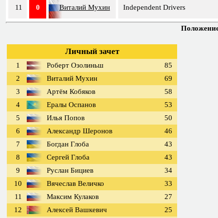
11
0
Виталий Мухин
Independent Drivers
Положение 
Личный зачет
1
Роберт Озолиньш
85
2
Виталий Мухин
69
3
Артём Кобяков
58
4
Ералы Оспанов
53
5
Илья Попов
50
6
Александр Шеронов
46
7
Богдан Глоба
43
8
Сергей Глоба
43
9
Руслан Бициев
34
10
Вячеслав Величко
33
11
Максим Кулаков
27
12
Алексей Вашкевич
25