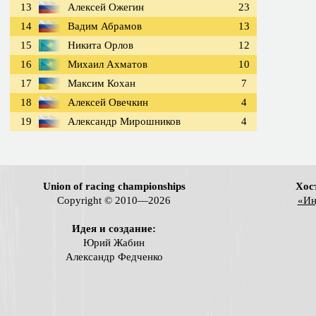
13
Алексей Ожегин
23
14
Вадим Абрамов
13
15
Никита Орлов
12
16
Михаил Ахматов
10
17
Максим Кохан
7
18
Алексей Овечкин
4
19
Александр Мирошников
4
Union of racing championships
Хос
Copyright © 2010—2026
«Ин
Идея и создание:
Юрий Жабин
Александр Федченко