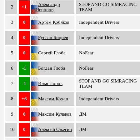
Александр
STOP AND GO SIMRACING
2
+1
Шеронов
TEAM
3
0
Артём Кобяков
Independent Drivers
4
0
Руслан Бициев
Independent Drivers
5
0
Сергей Глоба
NoFear
6
-1
Богдан Глоба
NoFear
STOP AND GO SIMRACING
7
-1
Илья Попов
TEAM
8
+6
Максим Кохан
Independent Drivers
9
0
Максим Кулаков
ДМ
10
0
Алексей Ожегин
ДМ