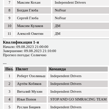
7
Максим Кохан
Independent Drivers
8
Богдан Глоба
NoFear
9
Сергей Глоба
NoFear
10
Максим Кулаков
ДМ
11
Алексей Ожегин
ДМ
Квалификация 1-я
Начало: 09.08.2023 21:00:00
Завершение: 09.08.2023 21:10:00
Прогноз погоды: Солнечно
---
Поз.
Пилот
Команда
1
Роберт Озолиньш
Independent Drivers
2
Артём Кобяков
Independent Drivers
3
Виталий Мухин
Independent Drivers
4
Илья Попов
STOP AND GO SIMRACING TEAM
5
Руслан Бициев
Independent Drivers