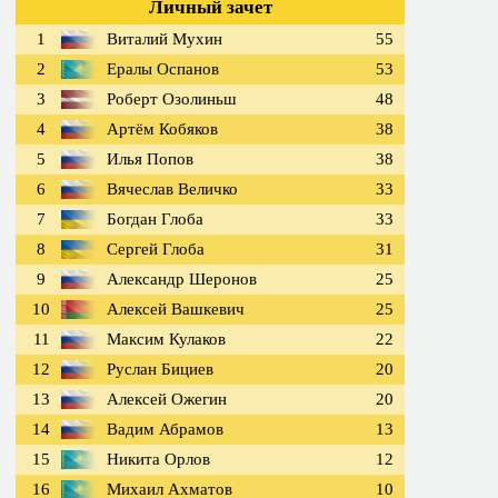
Личный зачет
1
Виталий Мухин
55
2
Ералы Оспанов
53
3
Роберт Озолиньш
48
4
Артём Кобяков
38
5
Илья Попов
38
6
Вячеслав Величко
33
7
Богдан Глоба
33
8
Сергей Глоба
31
9
Александр Шеронов
25
10
Алексей Вашкевич
25
11
Максим Кулаков
22
12
Руслан Бициев
20
13
Алексей Ожегин
20
14
Вадим Абрамов
13
15
Никита Орлов
12
16
Михаил Ахматов
10