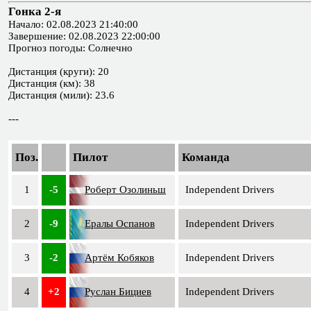
Гонка 2-я
Начало: 02.08.2023 21:40:00
Завершение: 02.08.2023 22:00:00
Прогноз погоды: Солнечно
Дистанция (круги): 20
Дистанция (км): 38
Дистанция (мили): 23.6
---
Поз.
Пилот
Команда
1
-5
Роберт Озолиньш
Independent Drivers
2
-9
Ералы Оспанов
Independent Drivers
3
-2
Артём Кобяков
Independent Drivers
4
+2
Руслан Бициев
Independent Drivers