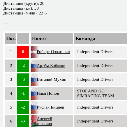
Дистанция (круги): 20
Дистанция (км): 38
Дистанция (мили): 23.6
---
Поз.
Пилот
Команда
1
0
Роберт Озолиньш
Independent Drivers
2
-2
Артём Кобяков
Independent Drivers
3
-3
Виталий Мухин
Independent Drivers
STOP AND GO
4
-1
Илья Попов
SIMRACING TEAM
5
-2
Руслан Бициев
Independent Drivers
Алексей
6
-3
Independent Drivers
Вашкевич