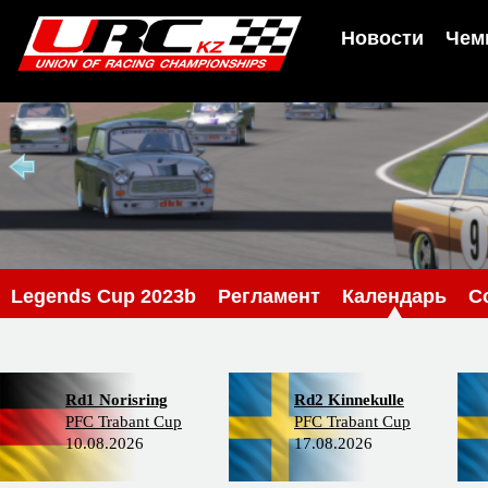
Новости
Чем
Legends Cup 2023b
Регламент
Календарь
С
Rd1 Norisring
Rd2 Kinnekulle
PFC Trabant Cup
PFC Trabant Cup
10.08.2026
17.08.2026