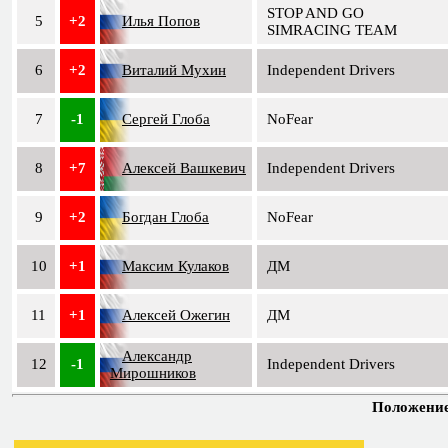
STOP AND GO
5
+2
Илья Попов
SIMRACING TEAM
6
+2
Виталий Мухин
Independent Drivers
7
-1
Сергей Глоба
NoFear
8
+7
Алексей Вашкевич
Independent Drivers
9
+2
Богдан Глоба
NoFear
10
+1
Максим Кулаков
ДМ
11
+1
Алексей Ожегин
ДМ
Александр
12
-1
Independent Drivers
Мирошников
Положение 