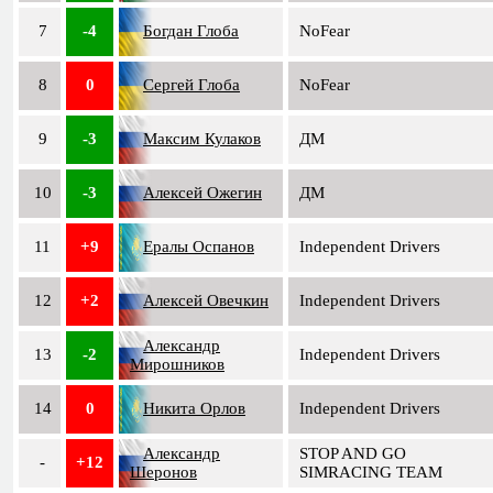
7
-4
Богдан Глоба
NoFear
8
0
Сергей Глоба
NoFear
9
-3
Максим Кулаков
ДМ
10
-3
Алексей Ожегин
ДМ
11
+9
Ералы Оспанов
Independent Drivers
12
+2
Алексей Овечкин
Independent Drivers
Александр
13
-2
Independent Drivers
Мирошников
14
0
Никита Орлов
Independent Drivers
Александр
STOP AND GO
-
+12
Шеронов
SIMRACING TEAM