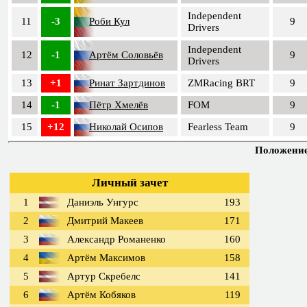
Independent
11
-3
Роби Кул
9
Drivers
Independent
12
-1
Артём Соловьёв
9
Drivers
13
+1
Ринат Зартдинов
ZMRacing BRT
9
14
-1
Пётр Хмелёв
FOM
9
15
+12
Николай Осипов
Fearless Team
9
Положение 
Личный зачет
1
Даниэль Унгурс
193
2
Дмитрий Макеев
171
3
Александр Романенко
160
4
Артём Максимов
158
5
Артур Скребелс
141
6
Артём Кобяков
119