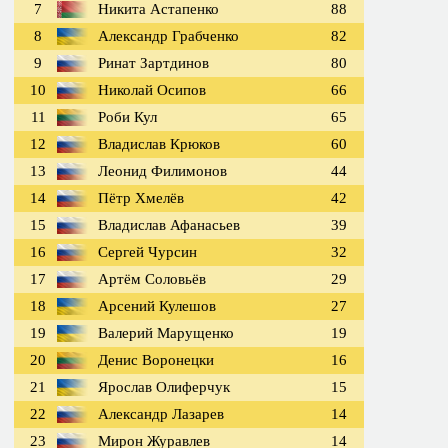
7
Никита Астапенко
88
8
Александр Грабченко
82
9
Ринат Зартдинов
80
10
Николай Осипов
66
11
Роби Кул
65
12
Владислав Крюков
60
13
Леонид Филимонов
44
14
Пётр Хмелёв
42
15
Владислав Афанасьев
39
16
Сергей Чурсин
32
17
Артём Соловьёв
29
18
Арсений Кулешов
27
19
Валерий Марущенко
19
20
Денис Воронецки
16
21
Ярослав Олиферчук
15
22
Александр Лазарев
14
23
Мирон Журавлев
14