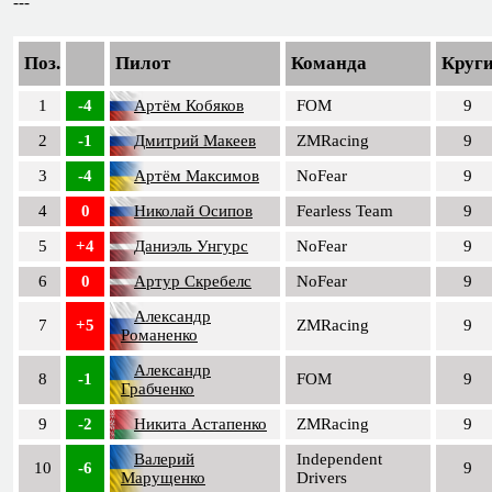
---
Поз.
Пилот
Команда
Круг
1
-4
Артём Кобяков
FOM
9
2
-1
Дмитрий Макеев
ZMRacing
9
3
-4
Артём Максимов
NoFear
9
4
0
Николай Осипов
Fearless Team
9
5
+4
Даниэль Унгурс
NoFear
9
6
0
Артур Скребелс
NoFear
9
Александр
7
+5
ZMRacing
9
Романенко
Александр
8
-1
FOM
9
Грабченко
9
-2
Никита Астапенко
ZMRacing
9
Валерий
Independent
10
-6
9
Марущенко
Drivers