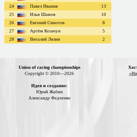
24
Павел Иванив
13
25
Илья Шамов
10
26
Евгений Синотов
8
27
Артём Козачун
5
28
Виталий Лялин
2
Union of racing championships
Хос
Copyright © 2010—2026
«Ин
Идея и создание:
Юрий Жабин
Александр Федченко