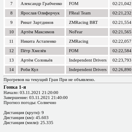
7
Александр Грабченко
FOM
02:21,042
8
Ярослав Олиферчук
FReal Team
02:21,232
9
Ринат Зартдинов
ZMRacing BRT
02:21,554
10
Артём Максимов
NoFear
02:21,565
11
Никита Астапенко
ZMRacing
02:22,057
12
Пётр Хмелёв
FOM
02:22,584
13
Артём Соловьёв
Independent Drivers
02:23,793
14
Роби Кул
Independent Drivers
02:26,890
Прогревов на текущий Гран При не объявлено.
Гонка 1-я
Начало: 03.11.2021 21:20:00
Завершение: 03.11.2021 21:40:00
Прогноз погоды: Солнечно
Дистанция (круги): 9
Дистанция (км): 45.603
Дистанция (мили): 25.335