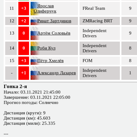
Ярослав
11
+3
FReal Team
9
Олиферчук
12
+2
Ринат Зартдинов
ZMRacing BRT
9
Independent
13
0
Артём Соловьёв
9
Drivers
Independent
14
0
Роби Кул
8
Drivers
15
+3
Пётр Хмелёв
FOM
8
Independent
-
+1
Александр Лазарев
1
Drivers
Гонка 2-я
Начало: 03.11.2021 21:45:00
Завершение: 03.11.2021 22:05:00
Прогноз погоды: Солнечно
Дистанция (круги): 9
Дистанция (км): 45.603
Дистанция (мили): 25.335
---