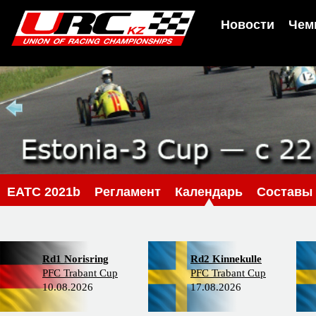
Новости
Чем
EATC 2021b
Регламент
Календарь
Составы
Rd1 Norisring
Rd2 Kinnekulle
PFC Trabant Cup
PFC Trabant Cup
10.08.2026
17.08.2026