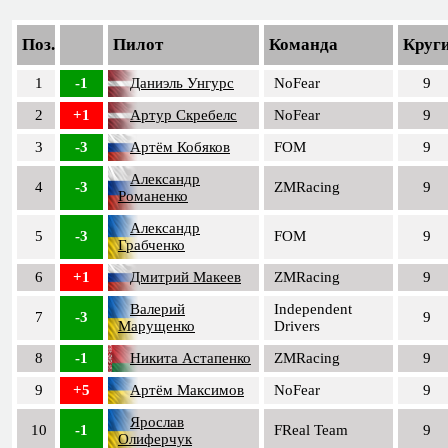
Поз.
Пилот
Команда
Круг
1
-1
Даниэль Унгурс
NoFear
9
2
+1
Артур Скребелс
NoFear
9
3
-3
Артём Кобяков
FOM
9
Александр
4
-3
ZMRacing
9
Романенко
Александр
5
-3
FOM
9
Грабченко
6
+1
Дмитрий Макеев
ZMRacing
9
Валерий
Independent
7
-3
9
Марущенко
Drivers
8
-1
Никита Астапенко
ZMRacing
9
9
+5
Артём Максимов
NoFear
9
Ярослав
10
-1
FReal Team
9
Олиферчук