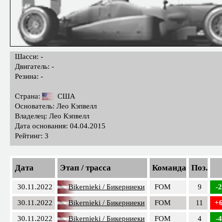
Шасси: -
Двигатель: -
Резина: -
Страна:
США
Основатель: Лео Кэпвелл
Владелец: Лео Кэпвелл
Дата основания: 04.04.2015
Рейтинг: 3
Дата
Этап / трасса
Команда
Поз.
30.11.2022
Bikernieki / Бикерниеки
FOM
9
-
30.11.2022
Bikernieki / Бикерниеки
FOM
11
+
30.11.2022
Bikernieki / Бикерниеки
FOM
4
-