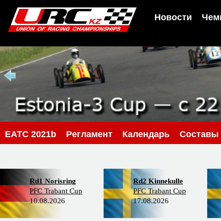
Новости
Чем
EATC 2021b
Регламент
Календарь
Составы
Rd1 Norisring
Rd2 Kinnekulle
PFC Trabant Cup
PFC Trabant Cup
10.08.2026
17.08.2026