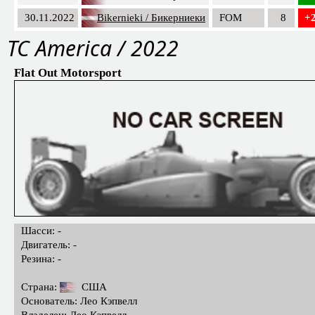
30.11.2022
Bikernieki / Бикерниеки
FOM
8
+
TC America / 2022
Flat Out Motorsport
Шасси: -
Двигатель: -
Резина: -
Страна:
США
Основатель: Лео Кэпвелл
Владелец: Лео Кэпвелл