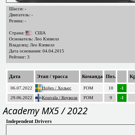
Шасси: -
Двигатель: -
Резина: -
Страна:
США
Основатель: Лео Кэпвелл
Владелец: Лео Кэпвелл
Дата основания: 04.04.2015
Рейтинг: 3
Дата
Этап / трасса
Команда
Поз.
К
06.07.2022
Holjes / Хольес
FOM
10
-1
29.06.2022
Kouvala / Коувола
FOM
9
-1
Academy MX5 / 2022
Independent Drivers