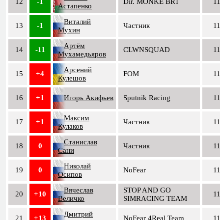
12
-1
Dir. MONKE BRT
1
Астапенко
Виталий
13
-1
Частник
1
Мухин
Артём
14
-11
CLWNSQUAD
1
Мухамедьяров
Арсений
15
+4
FOM
1
Кулешов
16
+1
Игорь Акифьев
Sputnik Racing
1
Максим
17
+1
Частник
1
Кулаков
Станислав
18
0
Частник
1
Сани
Николай
19
0
NoFear
1
Осипов
Вячеслав
STOP AND GO
20
+10
1
Величко
SIMRACING TEAM
Дмитрий
21
+13
NoFear 4Real Team
1