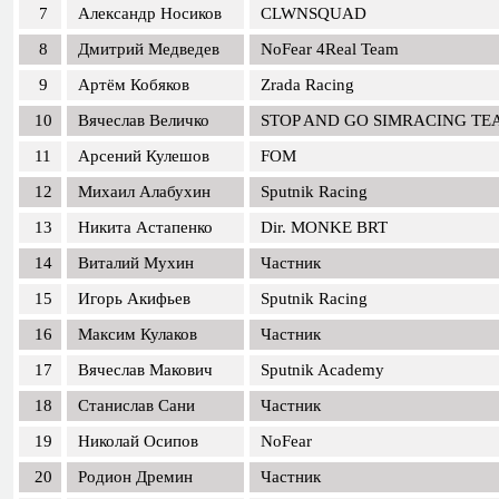
7
Александр Носиков
CLWNSQUAD
8
Дмитрий Медведев
NoFear 4Real Team
9
Артём Кобяков
Zrada Racing
10
Вячеслав Величко
STOP AND GO SIMRACING TE
11
Арсений Кулешов
FOM
12
Михаил Алабухин
Sputnik Racing
13
Никита Астапенко
Dir. MONKE BRT
14
Виталий Мухин
Частник
15
Игорь Акифьев
Sputnik Racing
16
Максим Кулаков
Частник
17
Вячеслав Макович
Sputnik Academy
18
Станислав Сани
Частник
19
Николай Осипов
NoFear
20
Родион Дремин
Частник