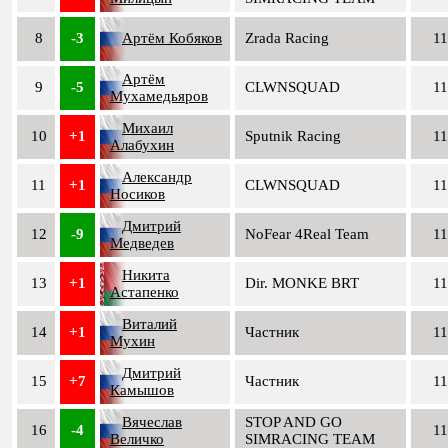
8
-3
Артём Кобяков
Zrada Racing
11
Артём
9
-5
CLWNSQUAD
11
Мухамедьяров
Михаил
10
+1
Sputnik Racing
11
Алабухин
Александр
11
+1
CLWNSQUAD
11
Носиков
Дмитрий
12
-9
NoFear 4Real Team
11
Медведев
Никита
13
+1
Dir. MONKE BRT
11
Астапенко
Виталий
14
+1
Частник
11
Мухин
Дмитрий
15
+7
Частник
11
Камышов
Вячеслав
STOP AND GO
16
-4
11
Величко
SIMRACING TEAM