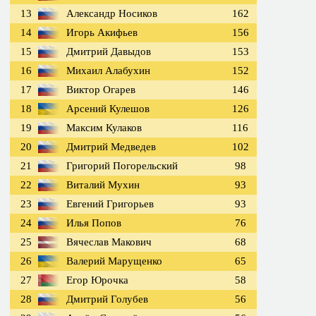
13
Александр Носиков
162
14
Игорь Акифьев
156
15
Дмитрий Давыдов
153
16
Михаил Алабухин
152
17
Виктор Огарев
146
18
Арсений Кулешов
126
19
Максим Кулаков
116
20
Дмитрий Медведев
102
21
Григорий Погорельский
98
22
Виталий Мухин
93
23
Евгений Григорьев
93
24
Илья Попов
76
25
Вячеслав Макович
68
26
Валерий Марущенко
65
27
Егор Юрочка
58
28
Дмитрий Голубев
56