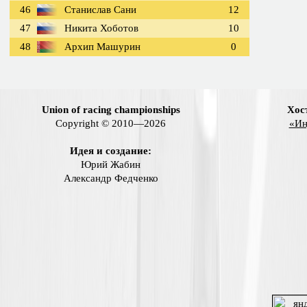
46
Станислав Сани
12
47
Никита Хоботов
10
48
Архип Машурин
0
Union of racing championships
Хос
Copyright © 2010—2026
«Ин
Идея и создание:
Юрий Жабин
Александр Федченко