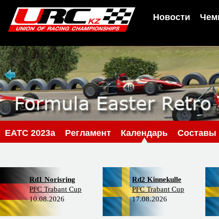
Новости
Чем
EATC 2023a
Регламент
Календарь
Составы
Rd1 Norisring
Rd2 Kinnekulle
PFC Trabant Cup
PFC Trabant Cup
10.08.2026
17.08.2026