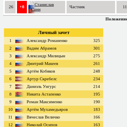
Станислав
26
+8
Частник
11
Сани
Положение 
Личный зачет
1
Александр Романенко
325
2
Вадим Абрамов
301
3
Александр Милицын
275
4
Дмитрий Макеев
261
5
Артём Кобяков
248
6
Артур Скребелс
234
7
Даниэль Унгурс
214
8
Никита Астапенко
195
9
Роман Максименко
190
10
Артём Мухамедьяров
183
11
Вячеслав Величко
166
12
Николай Осипов
163