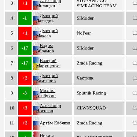
Александр
STOP AND GO
3
+1
1
Милицын
SIMRACING TEAM
Дмитрий
4
-1
SIMrider
1
Давыдов
Дмитрий
5
+1
NoFear
1
Макеев
Вадим
6
-17
SIMrider
1
Абрамов
Валерий
7
-17
Zrada Racing
1
Марущенко
Дмитрий
8
+2
Частник
1
Камышов
Михаил
9
-3
Sputnik Racing
1
Алабухин
Александр
10
+3
CLWNSQUAD
1
Носиков
11
+2
Артём Кобяков
Zrada Racing
1
Никита