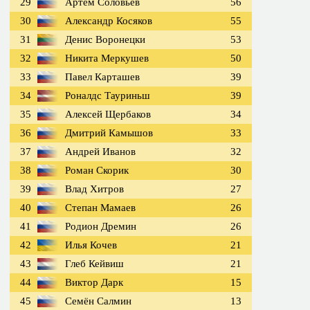
29
Артём Соловьёв
56
30
Александр Косяков
55
31
Денис Воронецки
53
32
Никита Меркушев
50
33
Павел Карташев
39
34
Роналдс Тауриньш
39
35
Алексей Щербаков
34
36
Дмитрий Камышов
33
37
Андрей Иванов
32
38
Роман Скорик
30
39
Влад Хитров
27
40
Степан Мамаев
26
41
Родион Дремин
26
42
Илья Кочев
21
43
Глеб Кейвиш
21
44
Виктор Дарк
15
45
Семён Салмин
13