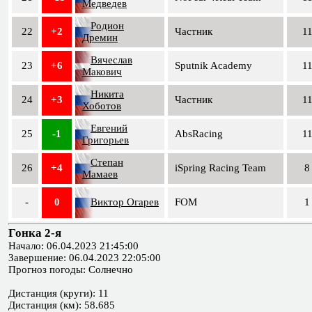
Медведев
Родион
22
+2
Частник
1
Дремин
Вячеслав
23
+6
Sputnik Academy
1
Макович
Никита
24
+3
Частник
1
Хоботов
Евгений
25
-1
AbsRacing
1
Григорьев
Степан
26
+4
iSpring Racing Team
8
Мамаев
-
0
Виктор Огарев
FOM
1
Гонка 2-я
Начало: 06.04.2023 21:45:00
Завершение: 06.04.2023 22:05:00
Прогноз погоды: Солнечно
Дистанция (круги): 11
Дистанция (км): 58.685