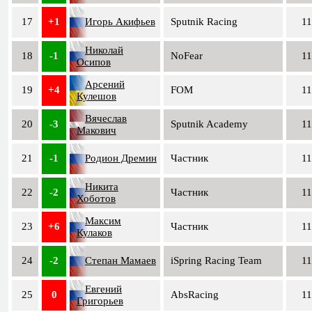
17
+1
Игорь Акифьев
Sputnik Racing
11
Николай
18
-1
NoFear
11
Осипов
Арсений
19
+4
FOM
11
Кулешов
Вячеслав
20
-3
Sputnik Academy
11
Макович
21
-1
Родион Дремин
Частник
11
Никита
22
-2
Частник
11
Хоботов
Максим
23
+6
Частник
11
Кулаков
24
-2
Степан Мамаев
iSpring Racing Team
11
Евгений
25
0
AbsRacing
11
Григорьев