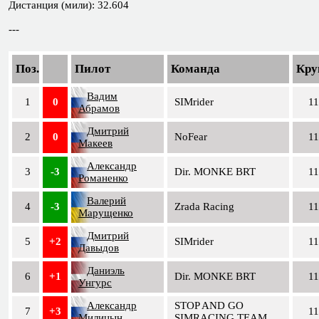
Дистанция (мили): 32.604
---
Поз.
Пилот
Команда
Кру
Вадим
1
0
SIMrider
11
Абрамов
Дмитрий
2
0
NoFear
11
Макеев
Александр
3
-3
Dir. MONKE BRT
11
Романенко
Валерий
4
-3
Zrada Racing
11
Марущенко
Дмитрий
5
+2
SIMrider
11
Давыдов
Даниэль
6
+1
Dir. MONKE BRT
11
Унгурс
Александр
STOP AND GO
7
+3
11
Милицын
SIMRACING TEAM