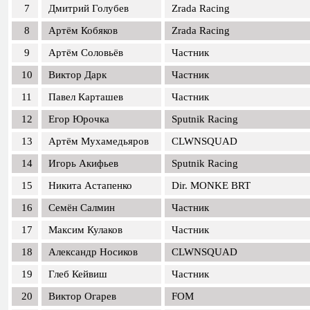
7
Дмитрий Голубев
Zrada Racing
8
Артём Кобяков
Zrada Racing
9
Артём Соловьёв
Частник
10
Виктор Дарк
Частник
11
Павел Карташев
Частник
12
Егор Юрочка
Sputnik Racing
13
Артём Мухамедьяров
CLWNSQUAD
14
Игорь Акифьев
Sputnik Racing
15
Никита Астапенко
Dir. MONKE BRT
16
Семён Салмин
Частник
17
Максим Кулаков
Частник
18
Александр Носиков
CLWNSQUAD
19
Глеб Кейвиш
Частник
20
Виктор Огарев
FOM