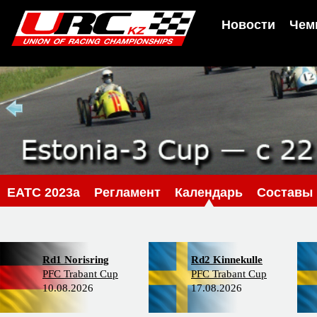
Новости
Чем
EATC 2023a
Регламент
Календарь
Составы
Rd1 Norisring
Rd2 Kinnekulle
PFC Trabant Cup
PFC Trabant Cup
10.08.2026
17.08.2026