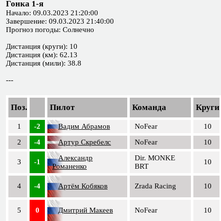
Гонка 1-я
Начало: 09.03.2023 21:20:00
Завершение: 09.03.2023 21:40:00
Прогноз погоды: Солнечно
Дистанция (круги): 10
Дистанция (км): 62.13
Дистанция (мили): 38.8
---
Поз.
Пилот
Команда
Круги
1
-2
Вадим Абрамов
NoFear
10
2
-4
Артур Скребелс
NoFear
10
Александр
Dir. MONKE
3
-1
10
Романенко
BRT
4
-4
Артём Кобяков
Zrada Racing
10
5
0
Дмитрий Макеев
NoFear
10