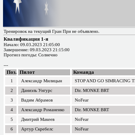
Тренировок на текущий Гран При не объявлено.
Квалификация 1-я
Начало: 09.03.2023 21:05:00
Завершение: 09.03.2023 21:15:00
Прогноз погоды: Солнечно
---
Поз.
Пилот
Команда
1
Александр Милицын
STOP AND GO SIMRACING 
2
Даниэль Унгурс
Dir. MONKE BRT
3
Вадим Абрамов
NoFear
4
Александр Романенко
Dir. MONKE BRT
5
Дмитрий Макеев
NoFear
6
Артур Скребелс
NoFear