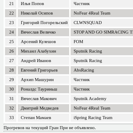
21
Илья Попов
Частник
22
Николай Осипов
NoFear 4Real Team
23
Григорий Погорельский
CLWNSQUAD
24
Вячеслав Величко
STOP AND GO SIMRACING 
25
Арсений Кулешов
FOM
26
Михаил Алабухин
Sputnik Racing
27
Андрей Иванов
Sputnik Racing
28
Евгений Григорьев
AbsRacing
29
Архип Машурин
Частник
30
Роналдс Тауриньш
Частник
31
Вячеслав Макович
Sputnik Academy
32
Дмитрий Медведев
NoFear 4Real Team
33
Степан Мамаев
iSpring Racing Team
Прогревов на текущий Гран При не объявлено.