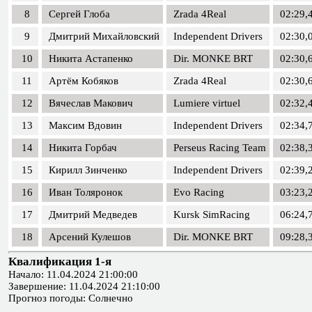
8
Сергей Глоба
Zrada 4Real
02:29,
9
Дмитрий Михайловский
Independent Drivers
02:30,
10
Никита Астапенко
Dir. MONKE BRT
02:30,
11
Артём Кобяков
Zrada 4Real
02:30,
12
Вячеслав Макович
Lumiere virtuel
02:32,
13
Максим Вдовин
Independent Drivers
02:34,
14
Никита Горбач
Perseus Racing Team
02:38,
15
Кирилл Зинченко
Independent Drivers
02:39,
16
Иван Толяронок
Evo Racing
03:23,
17
Дмитрий Медведев
Kursk SimRacing
06:24,
18
Арсений Кулешов
Dir. MONKE BRT
09:28,
Квалификация 1-я
Начало: 11.04.2024 21:00:00
Завершение: 11.04.2024 21:10:00
Прогноз погоды: Солнечно