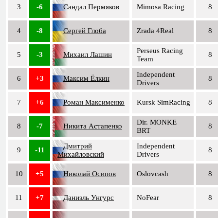
3
-6
Сандал Пермяков
Mimosa Racing
8
4
-8
Сергей Глоба
Zrada 4Real
8
Perseus Racing
5
-3
Михаил Лашин
8
Team
Independent
6
+3
Максим Ёлкин
8
Drivers
7
+6
Роман Максименко
Kursk SimRacing
8
Dir. MONKE
8
-7
Никита Астапенко
8
BRT
Дмитрий
Independent
9
-11
8
Михайловский
Drivers
10
+5
Николай Осипов
Oslovcash
8
11
+7
Даниэль Унгурс
NoFear
8