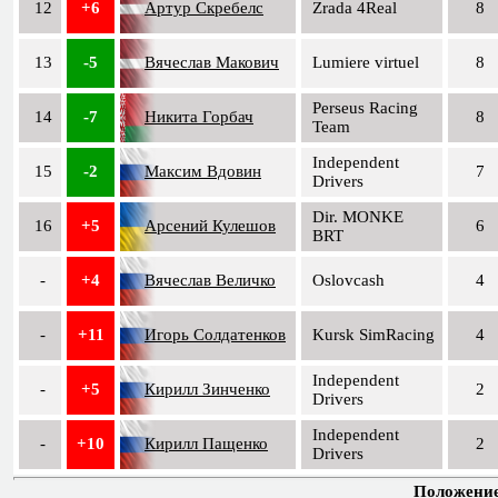
12
+6
Артур Скребелс
Zrada 4Real
8
13
-5
Вячеслав Макович
Lumiere virtuel
8
Perseus Racing
14
-7
Никита Горбач
8
Team
Independent
15
-2
Максим Вдовин
7
Drivers
Dir. MONKE
16
+5
Арсений Кулешов
6
BRT
-
+4
Вячеслав Величко
Oslovcash
4
-
+11
Игорь Солдатенков
Kursk SimRacing
4
Independent
-
+5
Кирилл Зинченко
2
Drivers
Independent
-
+10
Кирилл Пащенко
2
Drivers
Положение 