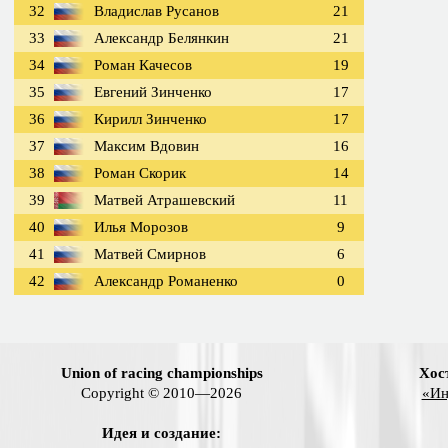
32
Владислав Русанов
21
33
Александр Белянкин
21
34
Роман Качесов
19
35
Евгений Зинченко
17
36
Кирилл Зинченко
17
37
Максим Вдовин
16
38
Роман Скорик
14
39
Матвей Атрашевский
11
40
Илья Морозов
9
41
Матвей Смирнов
6
42
Александр Романенко
0
Union of racing championships
Хос
Copyright © 2010—2026
«Ин
Идея и создание: