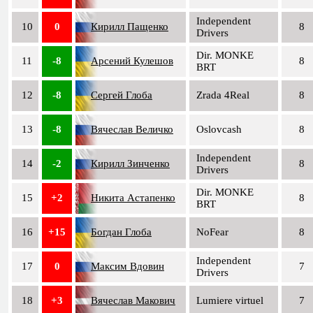
Independent
10
0
Кирилл Пащенко
8
Drivers
Dir. MONKE
11
-8
Арсений Кулешов
8
BRT
12
-8
Сергей Глоба
Zrada 4Real
8
13
-8
Вячеслав Величко
Oslovcash
8
Independent
14
-2
Кирилл Зинченко
8
Drivers
Dir. MONKE
15
+2
Никита Астапенко
8
BRT
16
+15
Богдан Глоба
NoFear
8
Independent
17
0
Максим Вдовин
7
Drivers
18
+3
Вячеслав Макович
Lumiere virtuel
7