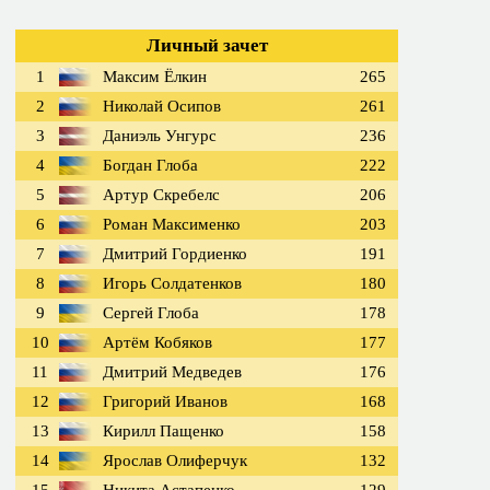
Личный зачет
1
Максим Ёлкин
265
2
Николай Осипов
261
3
Даниэль Унгурс
236
4
Богдан Глоба
222
5
Артур Скребелс
206
6
Роман Максименко
203
7
Дмитрий Гордиенко
191
8
Игорь Солдатенков
180
9
Сергей Глоба
178
10
Артём Кобяков
177
11
Дмитрий Медведев
176
12
Григорий Иванов
168
13
Кирилл Пащенко
158
14
Ярослав Олиферчук
132