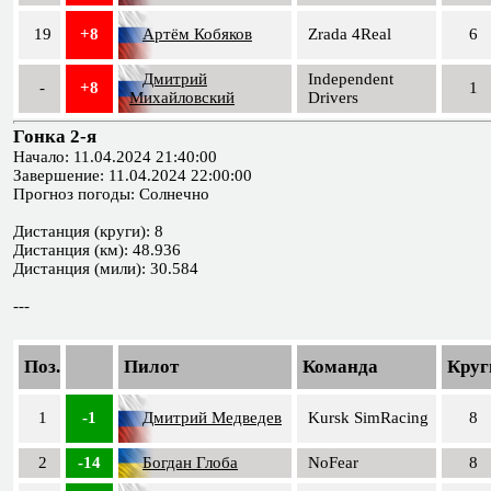
19
+8
Артём Кобяков
Zrada 4Real
6
Дмитрий
Independent
-
+8
1
Михайловский
Drivers
Гонка 2-я
Начало: 11.04.2024 21:40:00
Завершение: 11.04.2024 22:00:00
Прогноз погоды: Солнечно
Дистанция (круги): 8
Дистанция (км): 48.936
Дистанция (мили): 30.584
---
Поз.
Пилот
Команда
Круг
1
-1
Дмитрий Медведев
Kursk SimRacing
8
2
-14
Богдан Глоба
NoFear
8