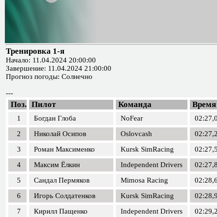
Тренировка 1-я
Начало: 11.04.2024 20:00:00
Завершение: 11.04.2024 21:00:00
Прогноз погоды: Солнечно
---
Поз.
Пилот
Команда
Время
1
Богдан Глоба
NoFear
02:27,
2
Николай Осипов
Oslovcash
02:27,
3
Роман Максименко
Kursk SimRacing
02:27,
4
Максим Ёлкин
Independent Drivers
02:27,
5
Сандал Пермяков
Mimosa Racing
02:28,
6
Игорь Солдатенков
Kursk SimRacing
02:28,
7
Кирилл Пащенко
Independent Drivers
02:29,