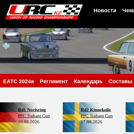
Новости
Чем
EATC 2024a
Регламент
Календарь
Составы
Rd1 Norisring
Rd2 Kinnekulle
PFC Trabant Cup
PFC Trabant Cup
10.08.2026
17.08.2026