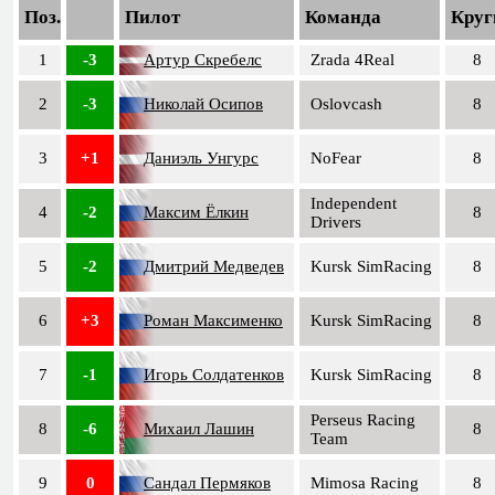
Поз.
Пилот
Команда
Круг
1
-3
Артур Скребелс
Zrada 4Real
8
2
-3
Николай Осипов
Oslovcash
8
3
+1
Даниэль Унгурс
NoFear
8
Independent
4
-2
Максим Ёлкин
8
Drivers
5
-2
Дмитрий Медведев
Kursk SimRacing
8
6
+3
Роман Максименко
Kursk SimRacing
8
7
-1
Игорь Солдатенков
Kursk SimRacing
8
Perseus Racing
8
-6
Михаил Лашин
8
Team
9
0
Сандал Пермяков
Mimosa Racing
8