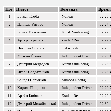
---
Поз.
Пилот
Команда
Время
1
Богдан Глоба
NoFear
02:26,
2
Даниэль Унгурс
NoFear
02:27,
3
Роман Максименко
Kursk SimRacing
02:27,
4
Артур Скребелс
Zrada 4Real
02:27,
5
Николай Осипов
Oslovcash
02:28,
6
Максим Ёлкин
Independent Drivers
02:28,
7
Дмитрий Медведев
Kursk SimRacing
02:28,
8
Игорь Солдатенков
Kursk SimRacing
02:28,
9
Сандал Пермяков
Mimosa Racing
02:29,
10
Кирилл Пащенко
Independent Drivers
02:29,
11
Артём Кобяков
Zrada 4Real
02:29,
12
Дмитрий Михайловский
Independent Drivers
02:30,