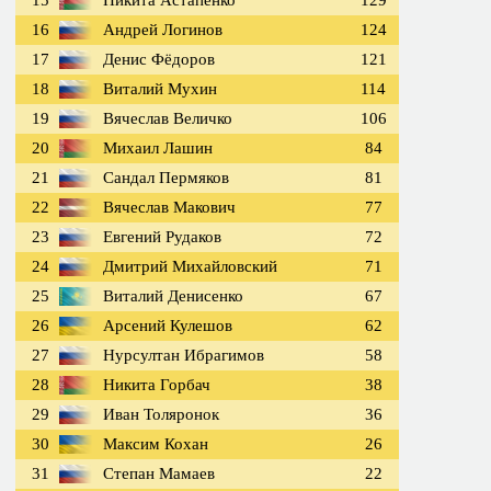
15
Никита Астапенко
129
16
Андрей Логинов
124
17
Денис Фёдоров
121
18
Виталий Мухин
114
19
Вячеслав Величко
106
20
Михаил Лашин
84
21
Сандал Пермяков
81
22
Вячеслав Макович
77
23
Евгений Рудаков
72
24
Дмитрий Михайловский
71
25
Виталий Денисенко
67
26
Арсений Кулешов
62
27
Нурсултан Ибрагимов
58
28
Никита Горбач
38
29
Иван Толяронок
36
30
Максим Кохан
26
31
Степан Мамаев
22