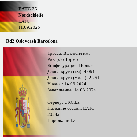
EATC 26
Nordschleife
EATC
11.09.2026
Rd2 Oslovcash Barcelona
Трасса: Валенсия им.
Рикардо Тормо
Конфигурация: Полная
Длина круга (км): 4.051
Длина круга (мили): 2.251
Начало: 14.03.2024
Завершение: 14.03.2024
Сервер: URC.kz
Название сессии: EATC
2024a
Пароль: urckz