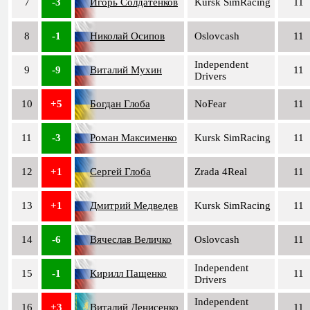
7
-3
Игорь Солдатенков
Kursk SimRacing
11
8
-1
Николай Осипов
Oslovcash
11
Independent
9
-9
Виталий Мухин
11
Drivers
10
+5
Богдан Глоба
NoFear
11
11
-3
Роман Максименко
Kursk SimRacing
11
12
+1
Сергей Глоба
Zrada 4Real
11
13
+1
Дмитрий Медведев
Kursk SimRacing
11
14
-6
Вячеслав Величко
Oslovcash
11
Independent
15
-1
Кирилл Пащенко
11
Drivers
Independent
16
+3
Виталий Денисенко
11