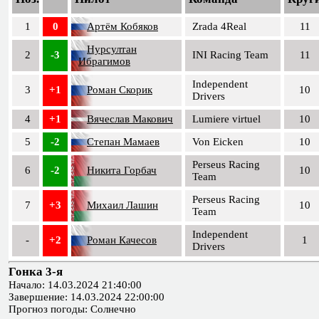
1
0
Артём Кобяков
Zrada 4Real
11
Нурсултан
2
-3
INI Racing Team
11
Ибрагимов
Independent
3
+1
Роман Скорик
10
Drivers
4
+1
Вячеслав Макович
Lumiere virtuel
10
5
-2
Степан Мамаев
Von Eicken
10
Perseus Racing
6
-2
Никита Горбач
10
Team
Perseus Racing
7
+3
Михаил Лашин
10
Team
Independent
-
+2
Роман Качесов
1
Drivers
Гонка 3-я
Начало: 14.03.2024 21:40:00
Завершение: 14.03.2024 22:00:00
Прогноз погоды: Солнечно