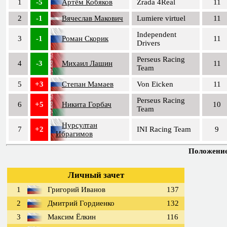
1
-5
Артём Кобяков
Zrada 4Real
11
2
-1
Вячеслав Макович
Lumiere virtuel
11
Independent
3
-1
Роман Скорик
11
Drivers
Perseus Racing
4
-3
Михаил Лашин
11
Team
5
+3
Степан Мамаев
Von Eicken
11
Perseus Racing
6
+5
Никита Горбач
10
Team
Нурсултан
7
+2
INI Racing Team
9
Ибрагимов
Положение 
Личный зачет
1
Григорий Иванов
137
2
Дмитрий Гордиенко
132
3
Максим Ёлкин
116