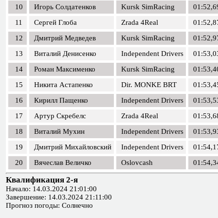
10
Игорь Солдатенков
Kursk SimRacing
01:52,6
11
Сергей Глоба
Zrada 4Real
01:52,8
12
Дмитрий Медведев
Kursk SimRacing
01:52,9
13
Виталий Денисенко
Independent Drivers
01:53,0
14
Роман Максименко
Kursk SimRacing
01:53,4
15
Никита Астапенко
Dir. MONKE BRT
01:53,4
16
Кирилл Пащенко
Independent Drivers
01:53,5
17
Артур Скребелс
Zrada 4Real
01:53,6
18
Виталий Мухин
Independent Drivers
01:53,9
19
Дмитрий Михайловский
Independent Drivers
01:54,1
20
Вячеслав Величко
Oslovcash
01:54,3
Квалификация 2-я
Начало: 14.03.2024 21:01:00
Завершение: 14.03.2024 21:11:00
Прогноз погоды: Солнечно