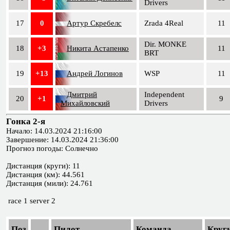
Drivers
17
0
Артур Скребелс
Zrada 4Real
11
Dir. MONKE
18
+3
Никита Астапенко
11
BRT
19
+13
Андрей Логинов
WSP
11
Дмитрий
Independent
20
+1
9
Михайловский
Drivers
Гонка 2-я
Начало: 14.03.2024 21:16:00
Завершение: 14.03.2024 21:36:00
Прогноз погоды: Солнечно
Дистанция (круги): 11
Дистанция (км): 44.561
Дистанция (мили): 24.761
race 1 server 2
Поз.
Пилот
Команда
Круг