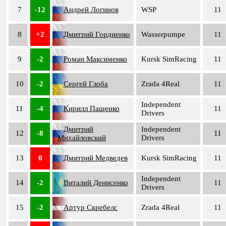
7
-12
Андрей Логинов
WSP
11
8
+2
Дмитрий Гордиенко
Wasserpumpe
11
9
-2
Роман Максименко
Kursk SimRacing
11
10
-2
Сергей Глоба
Zrada 4Real
11
Independent
11
-4
Кирилл Пащенко
11
Drivers
Дмитрий
Independent
12
-8
11
Михайловский
Drivers
13
0
Дмитрий Медведев
Kursk SimRacing
11
Independent
14
-2
Виталий Денисенко
11
Drivers
15
-2
Артур Скребелс
Zrada 4Real
11