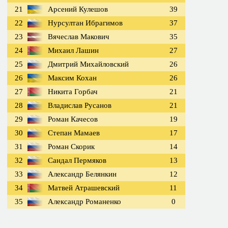
21
Арсений Кулешов
39
22
Нурсултан Ибрагимов
37
23
Вячеслав Макович
35
24
Михаил Лашин
27
25
Дмитрий Михайловский
26
26
Максим Кохан
26
27
Никита Горбач
21
28
Владислав Русанов
21
29
Роман Качесов
19
30
Степан Мамаев
17
31
Роман Скорик
14
32
Сандал Пермяков
13
33
Александр Белянкин
12
34
Матвей Атрашевский
11
35
Александр Романенко
0