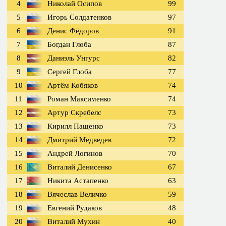
4
Николай Осипов
99
5
Игорь Солдатенков
97
6
Денис Фёдоров
91
7
Богдан Глоба
87
8
Даниэль Унгурс
82
9
Сергей Глоба
77
10
Артём Кобяков
74
11
Роман Максименко
74
12
Артур Скребелс
73
13
Кирилл Пащенко
73
14
Дмитрий Медведев
72
15
Андрей Логинов
70
16
Виталий Денисенко
67
17
Никита Астапенко
63
18
Вячеслав Величко
59
19
Евгений Рудаков
48
20
Виталий Мухин
40