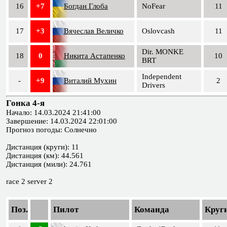
16
+7
Богдан Глоба
NoFear
11
17
+3
Вячеслав Величко
Oslovcash
11
Dir. MONKE
18
0
Никита Астапенко
10
BRT
Independent
-
+9
Виталий Мухин
2
Drivers
Гонка 4-я
Начало: 14.03.2024 21:41:00
Завершение: 14.03.2024 22:01:00
Прогноз погоды: Солнечно
Дистанция (круги): 11
Дистанция (км): 44.561
Дистанция (мили): 24.761
race 2 server 2
Поз.
Пилот
Команда
Круг