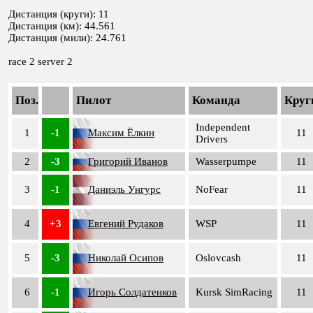
Дистанция (круги): 11
Дистанция (км): 44.561
Дистанция (мили): 24.761
race 2 server 2
Поз.
Пилот
Команда
Круг
Independent
1
-1
Максим Ёлкин
11
Drivers
2
-3
Григорий Иванов
Wasserpumpe
11
3
-1
Даниэль Унгурс
NoFear
11
4
+3
Евгений Рудаков
WSP
11
5
-3
Николай Осипов
Oslovcash
11
6
-1
Игорь Солдатенков
Kursk SimRacing
11