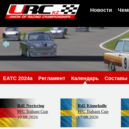
Новости
Чем
EATC 2024a
Регламент
Календарь
Составы
Rd1 Norisring
Rd2 Kinnekulle
PFC Trabant Cup
PFC Trabant Cup
10.08.2026
17.08.2026