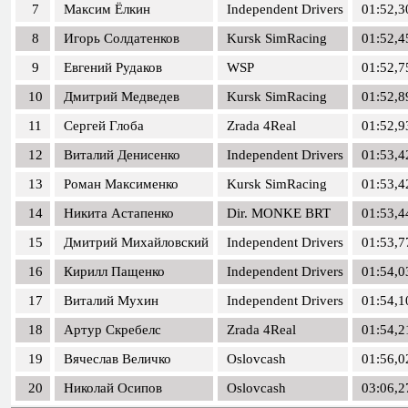
7
Максим Ёлкин
Independent Drivers
01:52,3
8
Игорь Солдатенков
Kursk SimRacing
01:52,4
9
Евгений Рудаков
WSP
01:52,7
10
Дмитрий Медведев
Kursk SimRacing
01:52,8
11
Сергей Глоба
Zrada 4Real
01:52,9
12
Виталий Денисенко
Independent Drivers
01:53,4
13
Роман Максименко
Kursk SimRacing
01:53,4
14
Никита Астапенко
Dir. MONKE BRT
01:53,4
15
Дмитрий Михайловский
Independent Drivers
01:53,7
16
Кирилл Пащенко
Independent Drivers
01:54,0
17
Виталий Мухин
Independent Drivers
01:54,1
18
Артур Скребелс
Zrada 4Real
01:54,2
19
Вячеслав Величко
Oslovcash
01:56,0
20
Николай Осипов
Oslovcash
03:06,2