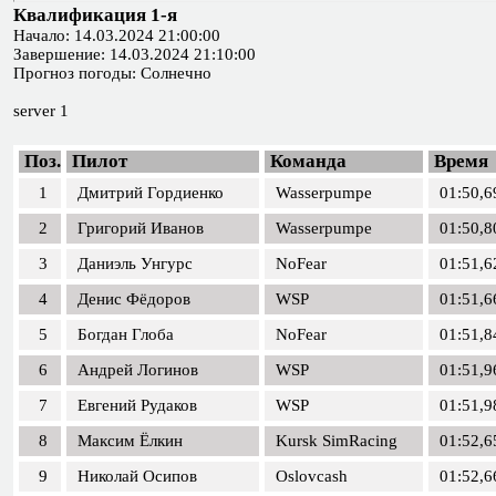
Квалификация 1-я
Начало: 14.03.2024 21:00:00
Завершение: 14.03.2024 21:10:00
Прогноз погоды: Солнечно
server 1
Поз.
Пилот
Команда
Время
1
Дмитрий Гордиенко
Wasserpumpe
01:50,6
2
Григорий Иванов
Wasserpumpe
01:50,8
3
Даниэль Унгурс
NoFear
01:51,6
4
Денис Фёдоров
WSP
01:51,6
5
Богдан Глоба
NoFear
01:51,8
6
Андрей Логинов
WSP
01:51,9
7
Евгений Рудаков
WSP
01:51,9
8
Максим Ёлкин
Kursk SimRacing
01:52,6
9
Николай Осипов
Oslovcash
01:52,6