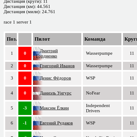
Дистанция (круги): 11
Дистанция (км): 44.561
Дистанция (мили): 24.761
race 1 server 1
Поз.
Пилот
Команда
Круг
Дмитрий
1
0
Wasserpumpe
11
Гордиенко
2
0
Григорий Иванов
Wasserpumpe
11
3
0
Денис Фёдоров
WSP
11
4
0
Даниэль Унгурс
NoFear
11
Independent
5
-3
Максим Ёлкин
11
Drivers
6
-1
Евгений Рудаков
WSP
11