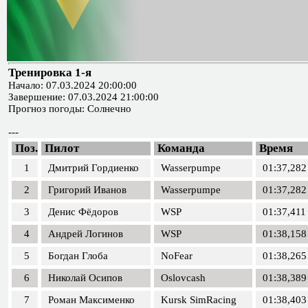
Тренировка 1-я
Начало: 07.03.2024 20:00:00
Завершение: 07.03.2024 21:00:00
Прогноз погоды: Солнечно
---
Поз.
Пилот
Команда
Время
1
Дмитрий Гордиенко
Wasserpumpe
01:37,282
2
Григорий Иванов
Wasserpumpe
01:37,282
3
Денис Фёдоров
WSP
01:37,411
4
Андрей Логинов
WSP
01:38,158
5
Богдан Глоба
NoFear
01:38,265
6
Николай Осипов
Oslovcash
01:38,389
7
Роман Максименко
Kursk SimRacing
01:38,403