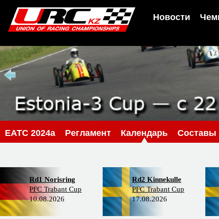
Новости
Чем
EATC 2024a
Регламент
Календарь
Составы
Rd1 Norisring
Rd2 Kinnekulle
PFC Trabant Cup
PFC Trabant Cup
10.08.2026
17.08.2026