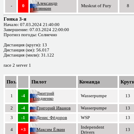
Александр
-
0
Muskrat of Fury
8
Белянкин
Гонка 3-я
Начало: 07.03.2024 21:40:00
Завершение: 07.03.2024 22:00:00
Прогноз погоды: Солнечно
Дистанция (круги): 13
Дистанция (км): 56.017
Дистанция (мили): 31.122
race 2 server 1
Поз.
Пилот
Команда
Круг
Дмитрий
1
-4
Wasserpumpe
13
Гордиенко
2
-4
Григорий Иванов
Wasserpumpe
13
3
-1
Денис Фёдоров
WSP
13
Independent
4
+3
Максим Ёлкин
13
Drivers