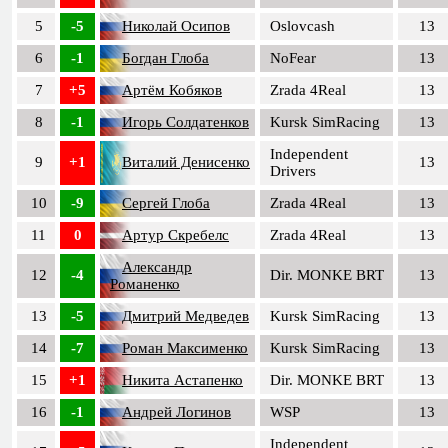
5
-5
Николай Осипов
Oslovcash
13
6
-1
Богдан Глоба
NoFear
13
7
+5
Артём Кобяков
Zrada 4Real
13
8
-1
Игорь Солдатенков
Kursk SimRacing
13
Independent
9
+1
Виталий Денисенко
13
Drivers
10
-9
Сергей Глоба
Zrada 4Real
13
11
0
Артур Скребелс
Zrada 4Real
13
Александр
12
-4
Dir. MONKE BRT
13
Романенко
13
-5
Дмитрий Медведев
Kursk SimRacing
13
14
-7
Роман Максименко
Kursk SimRacing
13
15
+1
Никита Астапенко
Dir. MONKE BRT
13
16
-1
Андрей Логинов
WSP
13
Independent