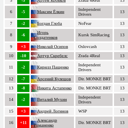
5
-5
Артём Кобяков
Zrada 4Real
13
Independent
6
-5
Максим Ёлкин
13
Drivers
7
-2
Богдан Глоба
NoFear
13
Игорь
8
-6
Kursk SimRacing
13
Солдатенков
9
+3
Николай Осипов
Oslovcash
13
10
-10
Артур Скребелс
Zrada 4Real
13
Independent
11
-2
Кирилл Пащенко
13
Drivers
12
-7
Арсений Кулешов
Dir. MONKE BRT
13
13
-8
Никита Астапенко
Dir. MONKE BRT
13
Independent
14
-2
Виталий Мухин
13
Drivers
15
+3
Андрей Логинов
WSP
13
Александр
16
+11
Dir. MONKE BRT
13
Романенко