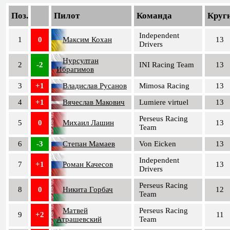
Поз.
Пилот
Команда
Круг
Independent
1
0
Максим Кохан
13
Drivers
Нурсултан
2
-2
INI Racing Team
13
Ибрагимов
3
+1
Владислав Русанов
Mimosa Racing
13
4
+1
Вячеслав Макович
Lumiere virtuel
13
Perseus Racing
5
0
Михаил Лашин
13
Team
6
-3
Степан Мамаев
Von Eicken
13
Independent
7
+1
Роман Качесов
13
Drivers
Perseus Racing
8
0
Никита Горбач
12
Team
Матвей
Perseus Racing
9
+2
11
Атрашевский
Team