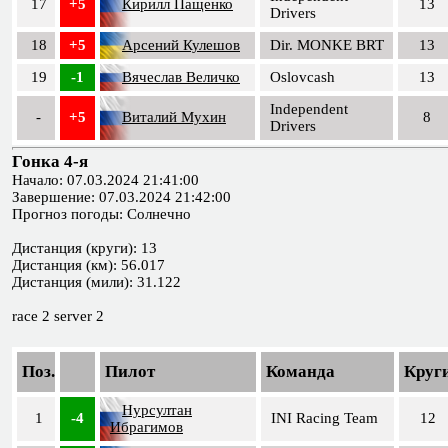
17
+5
Кирилл Пащенко
13
Drivers
18
+5
Арсений Кулешов
Dir. MONKE BRT
13
19
-1
Вячеслав Величко
Oslovcash
13
Independent
-
+5
Виталий Мухин
8
Drivers
Гонка 4-я
Начало: 07.03.2024 21:41:00
Завершение: 07.03.2024 21:42:00
Прогноз погоды: Солнечно
Дистанция (круги): 13
Дистанция (км): 56.017
Дистанция (мили): 31.122
race 2 server 2
Поз.
Пилот
Команда
Круг
Нурсултан
1
-4
INI Racing Team
12
Ибрагимов