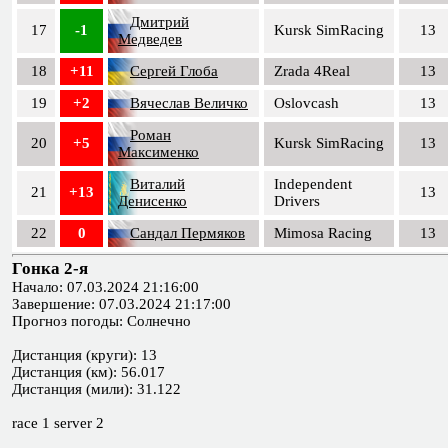
Дмитрий
17
-1
Kursk SimRacing
13
Медведев
18
+11
Сергей Глоба
Zrada 4Real
13
19
+2
Вячеслав Величко
Oslovcash
13
Роман
20
+5
Kursk SimRacing
13
Максименко
Виталий
Independent
21
+13
13
Денисенко
Drivers
22
0
Сандал Пермяков
Mimosa Racing
13
Гонка 2-я
Начало: 07.03.2024 21:16:00
Завершение: 07.03.2024 21:17:00
Прогноз погоды: Солнечно
Дистанция (круги): 13
Дистанция (км): 56.017
Дистанция (мили): 31.122
race 1 server 2