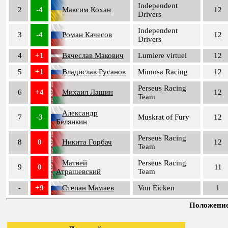
Independent
2
-4
Максим Кохан
12
Drivers
Independent
3
-4
Роман Качесов
12
Drivers
4
+1
Вячеслав Макович
Lumiere virtuel
12
5
+1
Владислав Русанов
Mimosa Racing
12
Perseus Racing
6
+4
Михаил Лашин
12
Team
Александр
7
-3
Muskrat of Fury
12
Белянкин
Perseus Racing
8
0
Никита Горбач
12
Team
Матвей
Perseus Racing
9
0
11
Атрашевский
Team
-
+9
Степан Мамаев
Von Eicken
1
Положение 