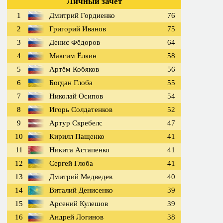
Личный зачет
1
Дмитрий Гордиенко
76
2
Григорий Иванов
75
3
Денис Фёдоров
64
4
Максим Ёлкин
58
5
Артём Кобяков
56
6
Богдан Глоба
55
7
Николай Осипов
54
8
Игорь Солдатенков
52
9
Артур Скребелс
47
10
Кирилл Пащенко
41
11
Никита Астапенко
41
12
Сергей Глоба
41
13
Дмитрий Медведев
40
14
Виталий Денисенко
39
15
Арсений Кулешов
39
16
Андрей Логинов
38