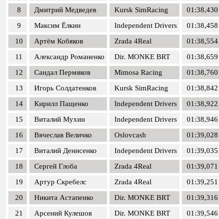
8
Дмитрий Медведев
Kursk SimRacing
01:38,430
9
Максим Ёлкин
Independent Drivers
01:38,458
10
Артём Кобяков
Zrada 4Real
01:38,554
11
Александр Романенко
Dir. MONKE BRT
01:38,659
12
Сандал Пермяков
Mimosa Racing
01:38,760
13
Игорь Солдатенков
Kursk SimRacing
01:38,842
14
Кирилл Пащенко
Independent Drivers
01:38,922
15
Виталий Мухин
Independent Drivers
01:38,946
16
Вячеслав Величко
Oslovcash
01:39,028
17
Виталий Денисенко
Independent Drivers
01:39,035
18
Сергей Глоба
Zrada 4Real
01:39,071
19
Артур Скребелс
Zrada 4Real
01:39,251
20
Никита Астапенко
Dir. MONKE BRT
01:39,316
21
Арсений Кулешов
Dir. MONKE BRT
01:39,546