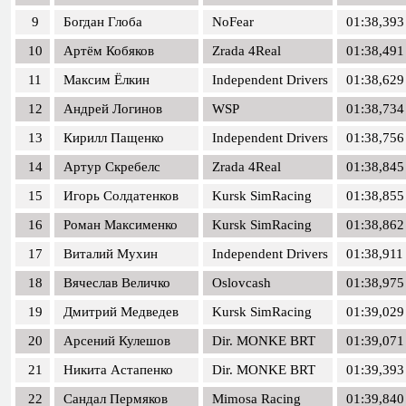
9
Богдан Глоба
NoFear
01:38,393
10
Артём Кобяков
Zrada 4Real
01:38,491
11
Максим Ёлкин
Independent Drivers
01:38,629
12
Андрей Логинов
WSP
01:38,734
13
Кирилл Пащенко
Independent Drivers
01:38,756
14
Артур Скребелс
Zrada 4Real
01:38,845
15
Игорь Солдатенков
Kursk SimRacing
01:38,855
16
Роман Максименко
Kursk SimRacing
01:38,862
17
Виталий Мухин
Independent Drivers
01:38,911
18
Вячеслав Величко
Oslovcash
01:38,975
19
Дмитрий Медведев
Kursk SimRacing
01:39,029
20
Арсений Кулешов
Dir. MONKE BRT
01:39,071
21
Никита Астапенко
Dir. MONKE BRT
01:39,393
22
Сандал Пермяков
Mimosa Racing
01:39,840