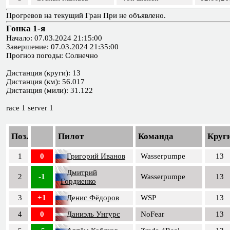
Прогревов на текущий Гран При не объявлено.
Гонка 1-я
Начало: 07.03.2024 21:15:00
Завершение: 07.03.2024 21:35:00
Прогноз погоды: Солнечно
Дистанция (круги): 13
Дистанция (км): 56.017
Дистанция (мили): 31.122
race 1 server 1
Поз.
Пилот
Команда
Круг
1
0
Григорий Иванов
Wasserpumpe
13
Дмитрий
2
-1
Wasserpumpe
13
Гордиенко
3
+1
Денис Фёдоров
WSP
13
4
0
Даниэль Унгурс
NoFear
13