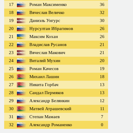
17
Роман Максименко
36
18
Вячеслав Величко
32
19
Даниэль Унгурс
30
20
Нурсултан Ибрагимов
26
21
Максим Кохан
26
22
Владислав Русанов
21
23
Вячеслав Макович
21
24
Виталий Мухин
20
25
Роман Качесов
19
26
Михаил Лашин
18
27
Никита Горбач
13
28
Сандал Пермяков
13
29
Александр Белянкин
12
30
Матвей Атрашевский
11
31
Степан Мамаев
7
32
Александр Романенко
0