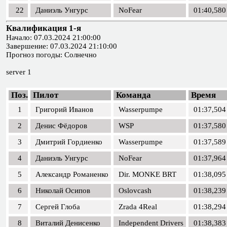
22
Даниэль Унгурс
NoFear
01:40,580
Квалификация 1-я
Начало: 07.03.2024 21:00:00
Завершение: 07.03.2024 21:10:00
Прогноз погоды: Солнечно
server 1
Поз.
Пилот
Команда
Время
1
Григорий Иванов
Wasserpumpe
01:37,504
2
Денис Фёдоров
WSP
01:37,580
3
Дмитрий Гордиенко
Wasserpumpe
01:37,589
4
Даниэль Унгурс
NoFear
01:37,964
5
Александр Романенко
Dir. MONKE BRT
01:38,095
6
Николай Осипов
Oslovcash
01:38,239
7
Сергей Глоба
Zrada 4Real
01:38,294
8
Виталий Денисенко
Independent Drivers
01:38,383