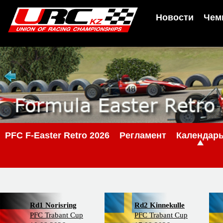
Новости
Чем
PFС F-Easter Retro 2026
Регламент
Календар
Rd1 Norisring
Rd2 Kinnekulle
PFC Trabant Cup
PFC Trabant Cup