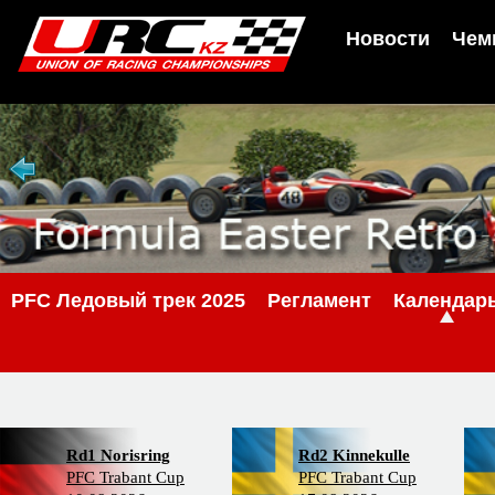
Новости
Чем
PFC Ледовый трек 2025
Регламент
Календар
Rd1 Norisring
Rd2 Kinnekulle
PFC Trabant Cup
PFC Trabant Cup