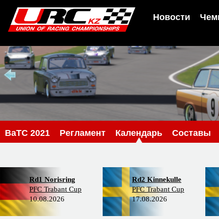
Новости
Чем
BaTC 2021
Регламент
Календарь
Составы
Rd1 Norisring
Rd2 Kinnekulle
PFC Trabant Cup
PFC Trabant Cup
10.08.2026
17.08.2026