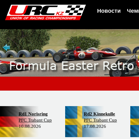
Новости
Чем
Rd1 Norisring
Rd2 Kinnekulle
PFC Trabant Cup
PFC Trabant Cup
10.08.2026
17.08.2026