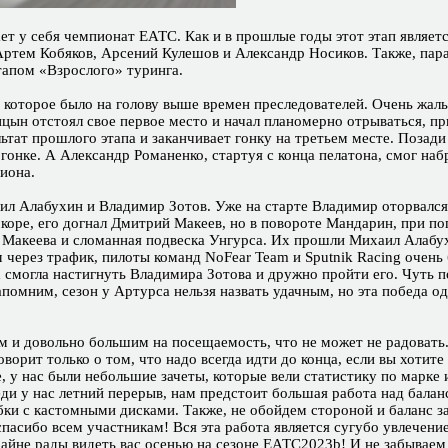
т у себя чемпионат ЕАТС. Как и в прошлые годы этот этап являетс
Артем Кобяков, Арсений Кулешов и Александр Носиков. Также, пар
тапом «Взрослого» туринга.
которое было на голову выше времен преследователей. Очень жаль,
ын отстоял свое первое место и начал планомерно отрываться, пр
ьтат прошлого этапа и заканчивает гонку на третьем месте. Позад
гонке. А Александр Романенко, стартуя с конца пелатона, смог наб
иона.
ил Алабухин и Владимир Зотов. Уже на старте Владимир оторвался 
коре, его догнал Дмитрий Макеев, но в повороте Мандарин, при по
 Макеева и сломанная подвеска Унгурса. Их прошли Михаил Алабух
ерез трафик, пилоты команд NoFear Team и Sputnik Racing очень б
 смогла настигнуть Владимира Зотова и дружно пройти его. Чуть 
апомним, сезон у Артурса нельзя назвать удачным, но эта победа о
 и довольно большим на посещаемость, что не может не радовать.
оворит только о том, что надо всегда идти до конца, если вы хоти
 у нас были небольшие зачеты, которые вели статистику по марке 
ди у нас летний перерыв, нам предстоит большая работа над бала
ки с кастомными дисками. Также, не обойдем стороной и баланс за
пасибо всем участникам! Вся эта работа является сугубо увлечени
крайне рады видеть вас осенью на сезоне ЕАТС2023b! И не забывае