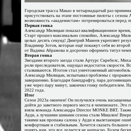
Городская трасса Макао в четырнадцатый раз принимае
присутствовать на этапе постоянные пилоты c сезона 
возможность «академистам» потренироваться перед э
Первая гонка
Александр Милицын показал квалификационное время, 
Старт прошел максимально спокойно, Александр Милиц
целых десять секунд! Дмитрий Макеев укрепляет резул
Владимир Зотов, которые ещё покажут себя во второй 
от Вадима Абрамова и досрочно оформить титул чемп
Вторая гонка
Звездами второго заезда стали Артурс Скребелс, Миха
роли преследователя, ощущал недостаток скорости. Вс
сталкиваются. Итогом стал уничтоженный автомобиль
Александр Милицын, испытывал проблемы с прорывом ч
завершению. Благодаря бампдрафту, пара догоняющих
уже через пару минут, закончил гонку победителем. Н
2022 года.
Итог
Сезон 2023а окончен! Он получился очень насыщенным
дойти до заветного первого места в чемпионате. Это г
взяла команда Александра Director MONKE BRT. Также,
Ауди, а лучшими шинами сезона стали Мишлен! Впере
такими как пропажа салона у Ауди и вылетающие ошиб
комфортным и стабильным. Хочется сказать большое с
понять нам, что все делается не напрасно. Будем бес