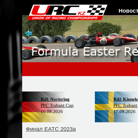
Новос
Rd1 Norisring
Rd2 Kinneku
PFC Trabant Cup
PFC Trabant
10.08.2026
17.08.2026
Финал EATC 2023a