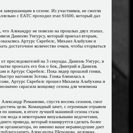
я завершающим в сезоне. Из участников, не смогли
аллельно с ЕАТС проходил этап S1600, который дал
 что Алекандру не повезло на прошлых двух этапах.
ивезя Даниэлю Унгурсу, который приехал вторым,
и оказались Артурс Скребелс, Михаил Алабухин и
рать достаточное количество очков, чтобы оторваться
от преследователей на 3 секунды. Даниэль Унгурс, в
пытке проехать его бок о бок, Дмитрий и Даниэль
ин и Артурс Скребелс. Пока лидер прошлой гонки,
ыстро нагоняли Зотова. Гонка близилась к
позже, Артурс Скребелс прошел Михаила Алабухина и
днозначно скрасила концовку сезона для чемпиона
 Александр Романенко, спустя восемь сезонов, смог
те достичь цели. Командный зачет, с огромным отрывом
и по шинам, в итоге лучшей машиной сезона стала
нсом мода и некоторыми визуальными недочетами,
днего привода, который планируется сделать более
ем организатора, но именно ваше неравнодушие дает
м поблагодарить Александра Шеронова, человека,