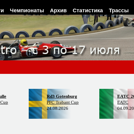
ти
Чемпионаты
Архив
Статистика
Трассы
lle
Rd3 Gotenburg
EATC 2
 Cup
PFC Trabant Cup
EATC
24.08.2026
04.09.2