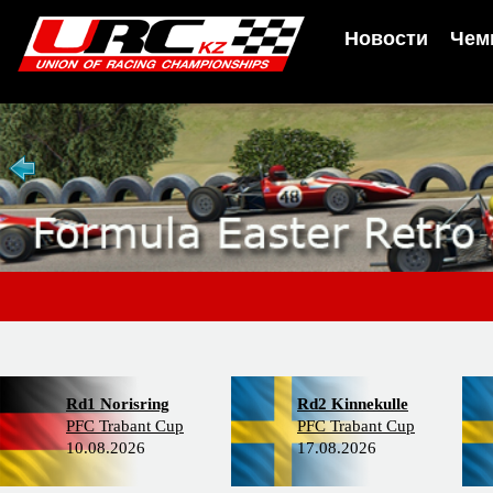
Новости
Чем
Rd1 Norisring
Rd2 Kinnekulle
PFC Trabant Cup
PFC Trabant Cup
10.08.2026
17.08.2026