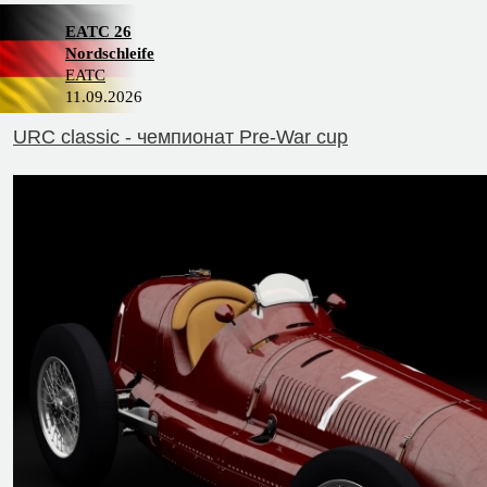
EATC 26
Nordschleife
EATC
11.09.2026
URC classic - чемпионат Pre-War cup