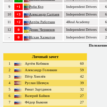
9
+1
Роби Кул
Independent Drivers
6
10
+3
Александр Салтаев
Independent Drivers
6
11
+2
Артём Работкин
4Real Academy
6
12
0
Денис Чернихов
Independent Drivers
6
-
0
Исхан Хазматов
Independent Drivers
2
Положение 
Личный зачет
1
Артём Кобяков
60
2
Александр Головкин
59
3
Пётр Хмелёв
42
4
Руслан Шевчук
39
5
Ринат Зартдинов
32
6
Валерий Байков
27
7
Фёдор Быконя
27