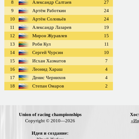
8
Александр Салтаев
27
9
Артём Работкин
24
10
Артём Соловьёв
24
11
Александр Лазарев
19
12
Мирон Журавлев
15
13
Роби Кул
11
14
Сергей Чурсин
10
15
Исхан Хазматов
7
16
Леонид Хараш
4
17
Денис Чернихов
4
18
Степан Омаров
2
Union of racing championships
Хос
Copyright © 2010—2026
«Ин
Идея и создание: