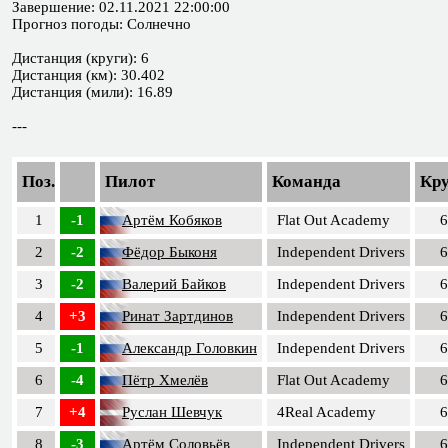
Завершение: 02.11.2021 22:00:00
Прогноз погоды: Солнечно
Дистанция (круги): 6
Дистанция (км): 30.402
Дистанция (мили): 16.89
---
Поз.
Пилот
Команда
Кр
1
-1
Артём Кобяков
Flat Out Academy
6
2
-2
Фёдор Быконя
Independent Drivers
6
3
-2
Валерий Байков
Independent Drivers
6
4
+3
Ринат Зартдинов
Independent Drivers
6
5
-1
Александр Головкин
Independent Drivers
6
6
-4
Пётр Хмелёв
Flat Out Academy
6
7
+4
Руслан Шевчук
4Real Academy
6
8
-3
Артём Соловьёв
Independent Drivers
6