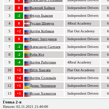
1
0
Александр Головкин
Independent Drivers
6
2
0
Валерий Байков
Independent Drivers
6
3
-2
Фёдор Быконя
Independent Drivers
6
4
0
Руслан Шевчук
4Real Academy
6
5
+2
Артём Кобяков
Flat Out Academy
6
6
0
Ринат Зартдинов
Independent Drivers
6
7
-2
Александр Салтаев
Independent Drivers
6
8
-2
Роби Кул
Independent Drivers
6
9
-4
Артём Работкин
4Real Academy
6
10
+2
Пётр Хмелёв
Flat Out Academy
6
11
+4
Артём Соловьёв
Independent Drivers
6
12
+1
Денис Чернихов
Independent Drivers
6
13
+1
Исхан Хазматов
Independent Drivers
6
Гонка 2-я
Начало: 02.11.2021 21:40:00