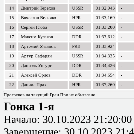
14
Дмитрий Терехов
USSR
01:32,943
-
15
Вячеслав Величко
HPR
01:33,169
-
16
Сергей Глоба
USSR
01:33,200
-
17
Максим Кулаков
DDR
01:33,612
-
18
Артемий Ульянов
PRB
01:33,924
-
19
Артур Сафарян
USSR
01:34,335
-
20
Даниэль Унгурс
DDR
01:34,426
-
21
Алексей Орлов
DDR
01:34,654
-
22
Даниил Прах
HPR
01:37,260
-
Прогревов на текущий Гран При не объявлено.
Гонка 1-я
Начало: 30.10.2023 21:20:00
Завершение: 30.10.2023 21: