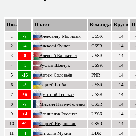
Поз.
Пилот
Команда
Круги
П
1
-7
Александр Милицын
USSR
14
2
-4
Алексей Яушев
CSSR
14
3
0
Алексей Вашкевич
USSR
14
4
-3
Руслан Шевчук
USSR
14
5
-16
Артём Соловьёв
PNR
14
6
-5
Сергей Глоба
USSR
14
7
+6
Дмитрий Терехов
USSR
14
8
-7
Михаил Натэй-Голенко
CSSR
14
9
+4
Владислав Русанов
USSR
14
10
+1
Сергей Недопекин
CSSR
14
11
-1
Виталий Мухин
DDR
14