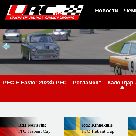
Новости
Чем
PFС F-Easter 2023b PFC
Регламент
Календар
Rd1 Norisring
Rd2 Kinnekulle
PFC Trabant Cup
PFC Trabant Cup