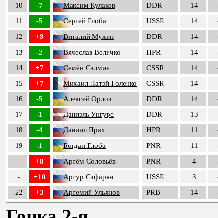
10
-7
Максим Кулаков
DDR
14
11
-5
Сергей Глоба
USSR
14
12
+9
Виталий Мухин
DDR
14
13
-2
Вячеслав Величко
HPR
14
14
+7
Семён Салмин
CSSR
14
15
+7
Михаил Натэй-Голенко
CSSR
14
16
-5
Алексей Орлов
DDR
14
17
-1
Даниэль Унгурс
DDR
13
18
-4
Даниил Прах
HPR
11
19
-1
Богдан Глоба
PNR
11
-
+8
Артём Соловьёв
PNR
4
-
+10
Артур Сафарян
USSR
3
22
+3
Артемий Ульянов
PRB
14
Гонка 2-я