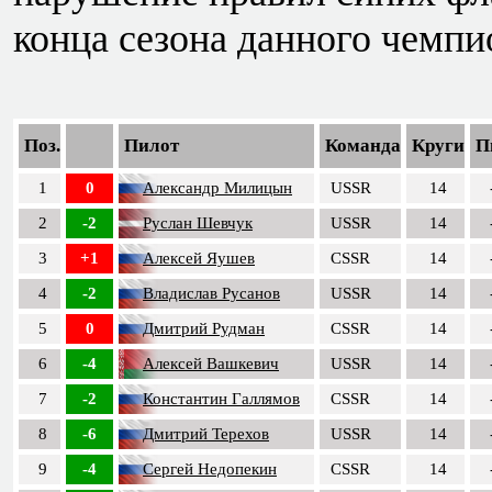
конца сезона данного чемпи
Поз.
Пилот
Команда
Круги
П
1
0
Александр Милицын
USSR
14
2
-2
Руслан Шевчук
USSR
14
3
+1
Алексей Яушев
CSSR
14
4
-2
Владислав Русанов
USSR
14
5
0
Дмитрий Рудман
CSSR
14
6
-4
Алексей Вашкевич
USSR
14
7
-2
Константин Галлямов
CSSR
14
8
-6
Дмитрий Терехов
USSR
14
9
-4
Сергей Недопекин
CSSR
14