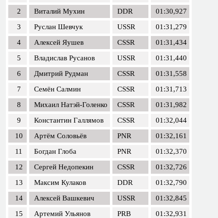
2
Виталий Мухин
DDR
01:30,927
3
Руслан Шевчук
USSR
01:31,279
4
Алексей Яушев
CSSR
01:31,434
5
Владислав Русанов
USSR
01:31,440
6
Дмитрий Рудман
CSSR
01:31,558
7
Семён Салмин
CSSR
01:31,713
8
Михаил Натэй-Голенко
CSSR
01:31,982
9
Константин Галлямов
CSSR
01:32,044
10
Артём Соловьёв
PNR
01:32,161
11
Богдан Глоба
PNR
01:32,370
12
Сергей Недопекин
CSSR
01:32,726
13
Максим Кулаков
DDR
01:32,790
14
Алексей Вашкевич
USSR
01:32,845
15
Артемий Ульянов
PRB
01:32,931