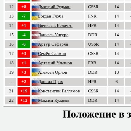
12
+8
Дмитрий Рудман
CSSR
14
13
-7
Богдан Глоба
PNR
14
14
+1
Вячеслав Величко
HPR
14
15
-4
Даниэль Унгурс
DDR
14
16
-6
Артур Сафарян
USSR
14
17
+3
Семён Салмин
CSSR
14
18
+1
Артемий Ульянов
PRB
14
19
+3
Алексей Орлов
DDR
13
-
+2
Даниил Прах
HPR
6
21
+19
Константин Галлямов
CSSR
14
22
+12
Максим Кулаков
DDR
14
Положение в з