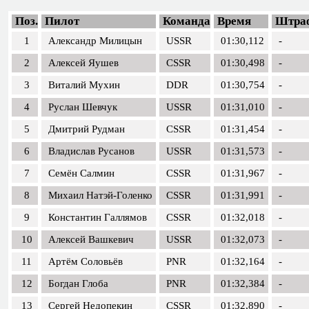
Поз.
Пилот
Команда
Время
Штра
1
Александр Милицын
USSR
01:30,112
-
2
Алексей Яушев
CSSR
01:30,498
-
3
Виталий Мухин
DDR
01:30,754
-
4
Руслан Шевчук
USSR
01:31,010
-
5
Дмитрий Рудман
CSSR
01:31,454
-
6
Владислав Русанов
USSR
01:31,573
-
7
Семён Салмин
CSSR
01:31,967
-
8
Михаил Натэй-Голенко
CSSR
01:31,991
-
9
Константин Галлямов
CSSR
01:32,018
-
10
Алексей Вашкевич
USSR
01:32,073
-
11
Артём Соловьёв
PNR
01:32,164
-
12
Богдан Глоба
PNR
01:32,384
-
13
Сергей Недопекин
CSSR
01:32,890
-