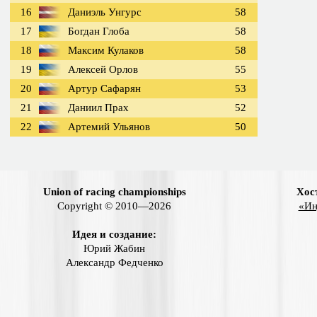
16
Даниэль Унгурс
58
17
Богдан Глоба
58
18
Максим Кулаков
58
19
Алексей Орлов
55
20
Артур Сафарян
53
21
Даниил Прах
52
22
Артемий Ульянов
50
Union of racing championships
Хос
Copyright © 2010—2026
«Ин
Идея и создание:
Юрий Жабин
Александр Федченко