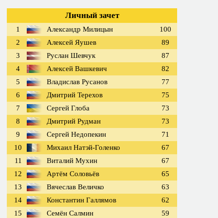
Личный зачет
1
Александр Милицын
100
2
Алексей Яушев
89
3
Руслан Шевчук
87
4
Алексей Вашкевич
82
5
Владислав Русанов
77
6
Дмитрий Терехов
75
7
Сергей Глоба
73
8
Дмитрий Рудман
73
9
Сергей Недопекин
71
10
Михаил Натэй-Голенко
67
11
Виталий Мухин
67
12
Артём Соловьёв
65
13
Вячеслав Величко
63
14
Константин Галлямов
62
15
Семён Салмин
59