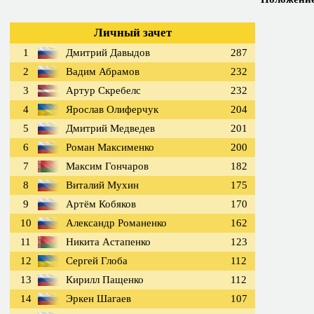
Личный зачет
1
Дмитрий Давыдов
287
2
Вадим Абрамов
232
3
Артур Скребелс
232
4
Ярослав Олиферчук
204
5
Дмитрий Медведев
201
6
Роман Максименко
200
7
Максим Гончаров
182
8
Виталий Мухин
175
9
Артём Кобяков
170
10
Александр Романенко
162
11
Никита Астапенко
123
12
Сергей Глоба
112
13
Кирилл Пащенко
112
14
Эркен Шагаев
107