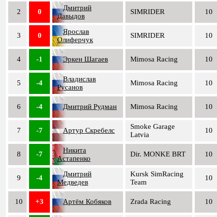
Дмитрий
2
0
SIMRIDER
10
Давыдов
Ярослав
3
0
SIMRIDER
10
Олиферчук
4
-1
Эркен Шагаев
Mimosa Racing
10
Владислав
5
-4
Mimosa Racing
10
Русанов
6
-4
Дмитрий Рудман
Mimosa Racing
10
Smoke Garage
7
-7
Артур Скребелс
10
Latvia
Никита
8
-7
Dir. MONKE BRT
10
Астапенко
Дмитрий
Kursk SimRacing
9
-4
10
Медведев
Team
10
+3
Артём Кобяков
Zrada Racing
10