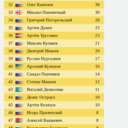
32
Олег Каменев
38
33
Михаил Пшеничный
30
34
Григорий Погорельский
28
35
Артём Дукич
25
36
Артём Трусевич
23
37
Максим Кулаков
21
38
Дмитрий Макеев
20
39
Руслан Нургалиев
17
40
Арсений Кулешов
16
41
Сандал Пермяков
14
42
Степан Мамаев
12
43
Виталий Денисенко
11
44
Денис Остроух
10
45
Артём Козачун
10
46
Игорь Прилепский
8
47
Алексей Вашкевич
8