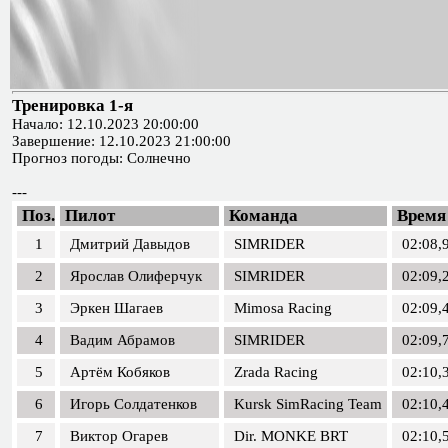
Тренировка 1-я
Начало: 12.10.2023 20:00:00
Завершение: 12.10.2023 21:00:00
Прогноз погоды: Солнечно
---
Поз.
Пилот
Команда
Время
1
Дмитрий Давыдов
SIMRIDER
02:08,
2
Ярослав Олиферчук
SIMRIDER
02:09,
3
Эркен Шагаев
Mimosa Racing
02:09,
4
Вадим Абрамов
SIMRIDER
02:09,
5
Артём Кобяков
Zrada Racing
02:10,
6
Игорь Солдатенков
Kursk SimRacing Team
02:10,
7
Виктор Огарев
Dir. MONKE BRT
02:10,