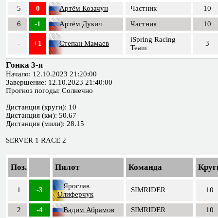
5
0
Артём Козачун
Частник
10
6
-1
Артём Дукич
Частник
10
iSpring Racing
-
+1
Степан Мамаев
3
Team
Гонка 3-я
Начало: 12.10.2023 21:20:00
Завершение: 12.10.2023 21:40:00
Прогноз погоды: Солнечно
Дистанция (круги): 10
Дистанция (км): 50.67
Дистанция (мили): 28.15
SERVER 1 RACE 2
Поз.
Пилот
Команда
Круг
Ярослав
1
-3
SIMRIDER
10
Олиферчук
2
-4
Вадим Абрамов
SIMRIDER
10