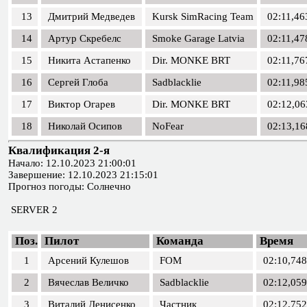
13
Дмитрий Медведев
Kursk SimRacing Team
02:11,46
14
Артур Скребелс
Smoke Garage Latvia
02:11,47
15
Никита Астапенко
Dir. MONKE BRT
02:11,76
16
Сергей Глоба
Sadblacklie
02:11,98
17
Виктор Огарев
Dir. MONKE BRT
02:12,06
18
Николай Осипов
NoFear
02:13,16
Квалификация 2-я
Начало: 12.10.2023 21:00:01
Завершение: 12.10.2023 21:15:01
Прогноз погоды: Солнечно
SERVER 2
Поз.
Пилот
Команда
Время
1
Арсений Кулешов
FOM
02:10,748
2
Вячеслав Величко
Sadblacklie
02:12,059
3
Виталий Денисенко
Частник
02:12,752