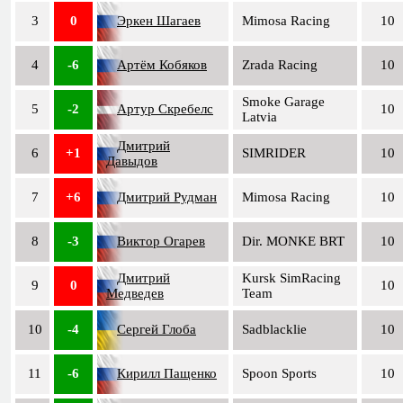
3
0
Эркен Шагаев
Mimosa Racing
10
4
-6
Артём Кобяков
Zrada Racing
10
Smoke Garage
5
-2
Артур Скребелс
10
Latvia
Дмитрий
6
+1
SIMRIDER
10
Давыдов
7
+6
Дмитрий Рудман
Mimosa Racing
10
8
-3
Виктор Огарев
Dir. MONKE BRT
10
Дмитрий
Kursk SimRacing
9
0
10
Медведев
Team
10
-4
Сергей Глоба
Sadblacklie
10
11
-6
Кирилл Пащенко
Spoon Sports
10