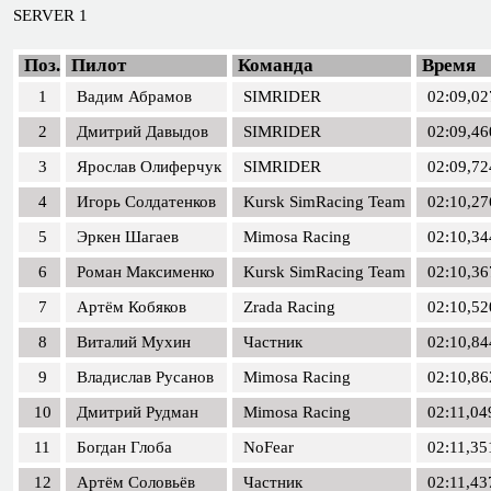
SERVER 1
Поз.
Пилот
Команда
Время
1
Вадим Абрамов
SIMRIDER
02:09,02
2
Дмитрий Давыдов
SIMRIDER
02:09,46
3
Ярослав Олиферчук
SIMRIDER
02:09,72
4
Игорь Солдатенков
Kursk SimRacing Team
02:10,27
5
Эркен Шагаев
Mimosa Racing
02:10,34
6
Роман Максименко
Kursk SimRacing Team
02:10,36
7
Артём Кобяков
Zrada Racing
02:10,52
8
Виталий Мухин
Частник
02:10,84
9
Владислав Русанов
Mimosa Racing
02:10,86
10
Дмитрий Рудман
Mimosa Racing
02:11,04
11
Богдан Глоба
NoFear
02:11,35
12
Артём Соловьёв
Частник
02:11,43