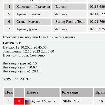
4
Константин Галлямов
Частник
02:13,689
5
Артём Козачун
Частник
02:14,522
6
Степан Мамаев
iSpring Racing Team
02:21,769
7
Артём Дукич
Частник
02:38,975
Прогревов на текущий Гран При не объявлено.
Гонка 1-я
Начало: 12.10.2023 20:45:00
Завершение: 12.10.2023 22:05:00
Прогноз погоды: Солнечно
Дистанция (круги): 10
Дистанция (км): 50.67
Дистанция (мили): 28.15
SERVER 1 RACE 1
Поз.
Пилот
Команда
Круг
1
0
Вадим Абрамов
SIMRIDER
10