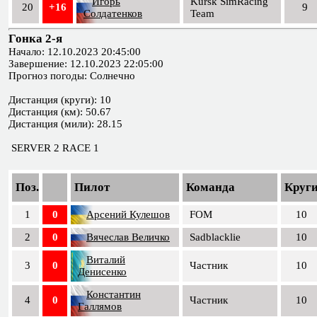
Игорь
Kursk SimRacing
20
+16
9
Солдатенков
Team
Гонка 2-я
Начало: 12.10.2023 20:45:00
Завершение: 12.10.2023 22:05:00
Прогноз погоды: Солнечно
Дистанция (круги): 10
Дистанция (км): 50.67
Дистанция (мили): 28.15
SERVER 2 RACE 1
Поз.
Пилот
Команда
Круг
1
0
Арсений Кулешов
FOM
10
2
0
Вячеслав Величко
Sadblacklie
10
Виталий
3
0
Частник
10
Денисенко
Константин
4
0
Частник
10
Галлямов