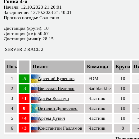
Гонка 4-я
Начало: 12.10.2023 21:20:01
Завершение: 12.10.2023 21:40:01
Прогноз погоды: Солнечно
Дистанция (круги): 10
Дистанция (км): 50.67
Дистанция (мили): 28.15
SERVER 2 RACE 2
Поз.
Пилот
Команда
Круги
П
1
-5
Арсений Кулешов
FOM
10
-
2
-3
Вячеслав Величко
Sadblacklie
10
-
3
+1
Артём Козачун
Частник
10
-
4
0
Виталий Денисенко
Частник
10
-
5
+4
Артём Дукич
Частник
10
-
6
+3
Константин Галлямов
Частник
8
-
Положение 