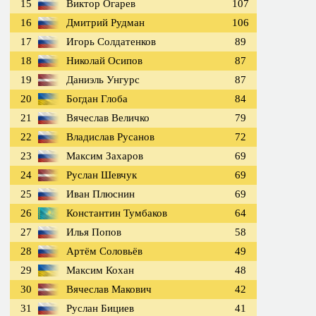
15
Виктор Огарев
107
16
Дмитрий Рудман
106
17
Игорь Солдатенков
89
18
Николай Осипов
87
19
Даниэль Унгурс
87
20
Богдан Глоба
84
21
Вячеслав Величко
79
22
Владислав Русанов
72
23
Максим Захаров
69
24
Руслан Шевчук
69
25
Иван Плюснин
69
26
Константин Тумбаков
64
27
Илья Попов
58
28
Артём Соловьёв
49
29
Максим Кохан
48
30
Вячеслав Макович
42
31
Руслан Бициев
41