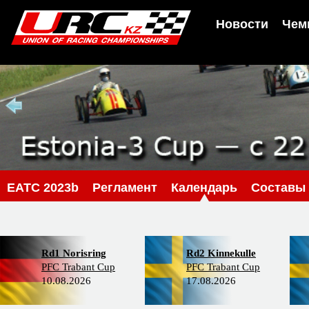
Новости
Чем
EATC 2023b
Регламент
Календарь
Составы
Rd1 Norisring
Rd2 Kinnekulle
PFC Trabant Cup
PFC Trabant Cup
10.08.2026
17.08.2026