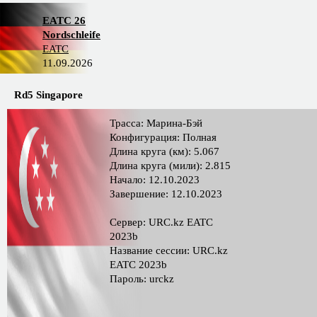
EATC 26
Nordschleife
EATC
11.09.2026
Rd5 Singapore
Трасса: Марина-Бэй
Конфигурация: Полная
Длина круга (км): 5.067
Длина круга (мили): 2.815
Начало: 12.10.2023
Завершение: 12.10.2023
Сервер: URC.kz EATC
2023b
Название сессии: URC.kz
EATC 2023b
Пароль: urckz