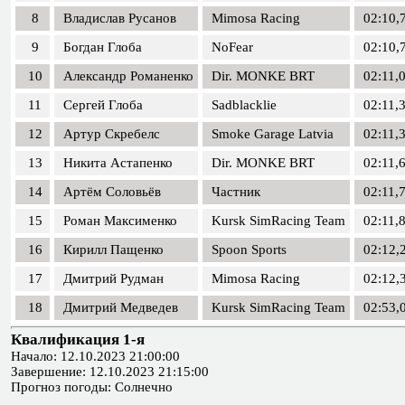
8
Владислав Русанов
Mimosa Racing
02:10,
9
Богдан Глоба
NoFear
02:10,
10
Александр Романенко
Dir. MONKE BRT
02:11,
11
Сергей Глоба
Sadblacklie
02:11,
12
Артур Скребелс
Smoke Garage Latvia
02:11,
13
Никита Астапенко
Dir. MONKE BRT
02:11,
14
Артём Соловьёв
Частник
02:11,
15
Роман Максименко
Kursk SimRacing Team
02:11,
16
Кирилл Пащенко
Spoon Sports
02:12,
17
Дмитрий Рудман
Mimosa Racing
02:12,
18
Дмитрий Медведев
Kursk SimRacing Team
02:53,
Квалификация 1-я
Начало: 12.10.2023 21:00:00
Завершение: 12.10.2023 21:15:00
Прогноз погоды: Солнечно