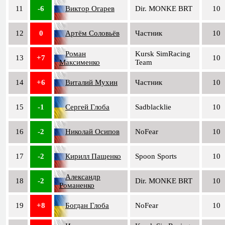
11
-6
Виктор Огарев
Dir. MONKE BRT
10
12
0
Артём Соловьёв
Частник
10
Роман
Kursk SimRacing
13
+7
10
Максименко
Team
14
+6
Виталий Мухин
Частник
10
15
-1
Сергей Глоба
Sadblacklie
10
16
-2
Николай Осипов
NoFear
10
17
-2
Кирилл Пащенко
Spoon Sports
10
Александр
18
-2
Dir. MONKE BRT
10
Романенко
19
+8
Богдан Глоба
NoFear
10