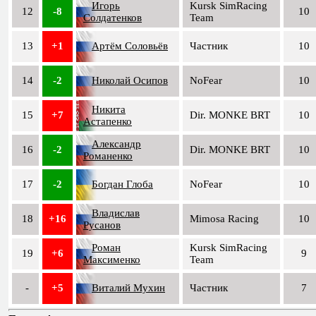
Игорь
Kursk SimRacing
12
-8
10
Солдатенков
Team
13
+1
Артём Соловьёв
Частник
10
14
-2
Николай Осипов
NoFear
10
Никита
15
+7
Dir. MONKE BRT
10
Астапенко
Александр
16
-2
Dir. MONKE BRT
10
Романенко
17
-2
Богдан Глоба
NoFear
10
Владислав
18
+16
Mimosa Racing
10
Русанов
Роман
Kursk SimRacing
19
+6
9
Максименко
Team
-
+5
Виталий Мухин
Частник
7