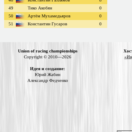
48
Константин Галлямов
8
49
Тико Акобян
0
50
Артём Мухамедьяров
0
51
Константин Гусаров
0
Union of racing championships
Хос
Copyright © 2010—2026
«Ин
Идея и создание:
Юрий Жабин
Александр Федченко